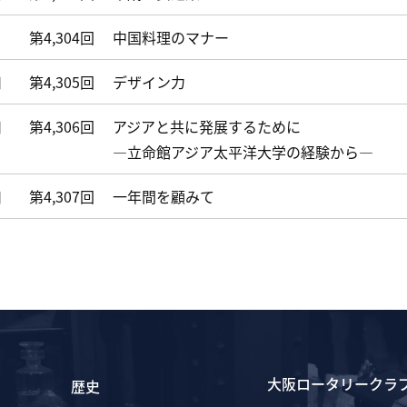
第4,304回
中国料理のマナー
日
第4,305回
デザイン力
日
第4,306回
アジアと共に発展するために
―立命館アジア太平洋大学の経験から―
日
第4,307回
一年間を顧みて
大阪ロータリークラ
歴史