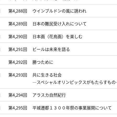
日
第4,288回
ウインブルドンの風に誘われ
第4,289回
日本の難民受け入れについて
日
第4,290回
日本画（花鳥画）を楽しむ
日
第4,291回
ビールは未来を語る
第4,292回
勝つために
日
第4,293回
共に生きる社会
―スペシャルオリンピックスがもたらすもの
日
第4,294回
アラスカ自然紀行
日
第4,295回
平城遷都１３００年祭の事業展開について