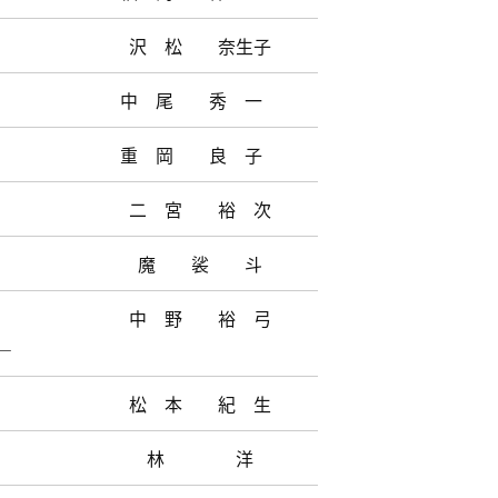
沢 松 奈生子
中 尾 秀 一
重 岡 良 子
二 宮 裕 次
魔 裟 斗
中 野 裕 弓
―
松 本 紀 生
林 洋