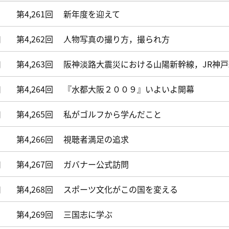
第4,261回
新年度を迎えて
日
第4,262回
人物写真の撮り方，撮られ方
日
第4,263回
阪神淡路大震災における山陽新幹線，JR神
日
第4,264回
『水都大阪２００９』いよいよ開幕
日
第4,265回
私がゴルフから学んだこと
第4,266回
視聴者満足の追求
日
第4,267回
ガバナー公式訪問
日
第4,268回
スポーツ文化がこの国を変える
第4,269回
三国志に学ぶ