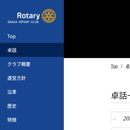
Top
卓話
クラブ概要
Top
卓
運営方針
沿革
卓話
歴史
20
特徴