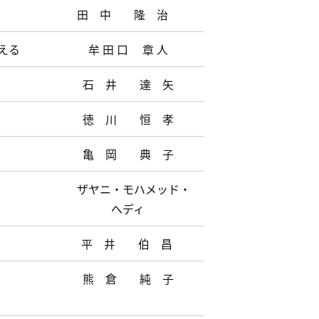
田 中 隆 治
える
牟 田 口 章 人
石 井 達 矢
徳 川 恒 孝
亀 岡 典 子
ザヤニ・モハメッド・
へディ
平 井 伯 昌
熊 倉 純 子