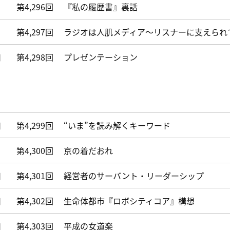
第4,296回
『私の履歴書』裏話
第4,297回
ラジオは人肌メディア～リスナーに支えられ
日
第4,298回
プレゼンテーション
日
第4,299回
“いま”を読み解くキーワード
第4,300回
京の着だおれ
日
第4,301回
経営者のサーバント・リーダーシップ
日
第4,302回
生命体都市『ロボシティコア』構想
日
第4,303回
平成の女道楽