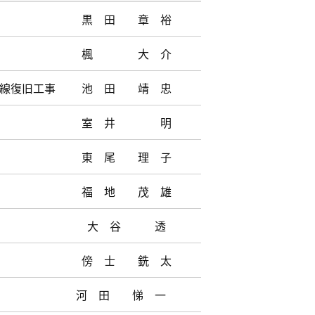
黒 田 章 裕
楓 大 介
戸線復旧工事
池 田 靖 忠
室 井 明
東 尾 理 子
福 地 茂 雄
大 谷 透
傍 士 銑 太
河 田 悌 一