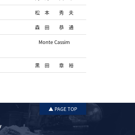
松 本 秀 夫
森 田 恭 通
Monte Cassim
黒 田 章 裕
▲ PAGE TOP
ブ