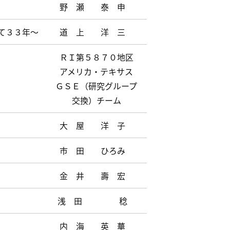
野 瀬 泰 申
て３３年～
道 上 洋 三
ＲＩ第５８７０地区
アメリカ・テキサス
ＧＳＥ（研究グループ
交換）チーム
大 屋 洋 子
市 田 ひろみ
金 井 壽 宏
浅 田 稔
内 海 英 華