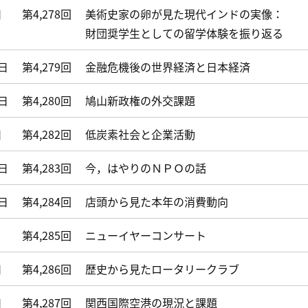
日
第4,278回
美術史家の卵が見た現代インドの実像：
財団奨学生としての留学体験を振り返る
3日
第4,279回
金融危機後の世界経済と日本経済
0日
第4,280回
鳩山新政権の外交課題
日
第4,282回
低炭素社会と企業活動
1日
第4,283回
今，はやりのＮＰＯの話
8日
第4,284回
店頭から見た本年の消費動向
第4,285回
ニューイヤーコンサート
日
第4,286回
歴史から見たロータリークラブ
日
第4,287回
関西国際空港の現況と課題