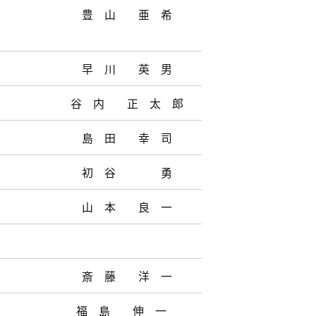
豊 山 亜 希
早 川 英 男
谷 内 正 太 郎
島 田 幸 司
初 谷 勇
山 本 良 一
斎 藤 洋 一
福 島 伸 一