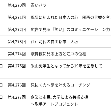
日
第4,270回
青いバラ
日
第4,271回
風景に刻まれた日本人の心 関西の景観を考
日
第4,272回
広告で見る『笑い』のコミュニケーション力
日
第4,273回
江戸時代の自由都市 大坂
日
第4,274回
歌舞伎に見る上方と江戸の位相
6日
第4,275回
米山奨学生となってから19年を回想して
3日
第4,276回
見抜く力～夢を叶えるコーチング
0日
第4,277回
企業と市民, 大学による芸術支援
～取手アートプロジェクト