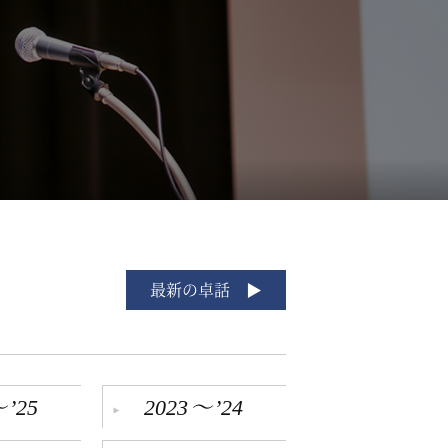
最新の卓話
～
～
’25
2023
’24