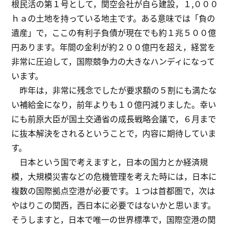
根民活の第１号として，関空会社が自ら建設，１,０００
ｈａの土地を持っている地主です。ある意味では「負の
遺産」で，ここの有利子負債が現在でも約１兆５００億
円あります。年間の金利が約２００億円を超え，経営を
非常に圧迫して，国際競争力の大きなハンディになって
います。
昨年は，非常に残念でしたが要求額の５割にも満たな
い補給金になり，前年よりも１０億円減りました。幸い
にも前原大臣が国土交通省の成長戦略会議で，６月まで
に抜本解決をされるということで，内容に期待していま
す。
日本という国で考えますと，日本の国力とか経済規
模，大規模災害などの危機管理を考えた時には，日本に
複数の国際拠点空港が必要です。１つは首都圏で，次は
やはりこの関西，西日本に必要ではないかと思います。
そうしますと，日本で唯一の世界標準で，国際空港の関