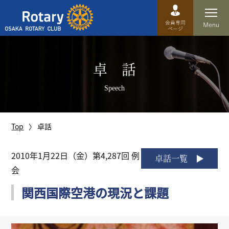
Top
卓 話
卓話
Speech
クラブ概要
運営方針
Top
卓話
沿革
2010年1月22日（金）第4,287回 例
卓話一覧
会
歴史
関西国際空港の現況と課題
特徴
理事・役員・委員会