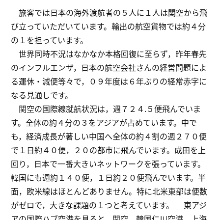
旅客では日本の海外渡航者の５人に１人は関空から飛
び立っていただいています。輸出の航空貨物では約４分
の１を担っています。
世界同時不況はなかなか本格回復に至らず，昨年春先
のインフルエンザ，日本の航空会社さんの経営問題によ
る運休・減便等々で，０９年度は６年ぶりの経常赤字に
なる見通しです。
関空の国際線就航状況は，週７２４.５便飛んでいま
す。全体の約４分の３をアジアが占めています。中で
も，経済成長が著しい中国へ全体の約４割の週２７０便
で１日約４０便，２０の都市に飛んでいます。成田を上
回り，日本で一番大きいネットワークを張っています。
韓国にも週約１４０便，１日約２０便飛んでいます。半
面，欧米線はほとんどありません。特に北米東部は便数
がゼロで，大きな課題の１つと考えています。 東アジ
アの国際ハブ空港を見ると，関空，韓国仁川空港，上海