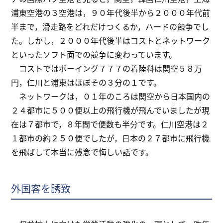
浦東空港の３空港は，９０年代後半から２０００年代前
半まで，滑走路をどれだけつくるか，ハードの競争でし
た。しかし，２０００年代後半はコストとネットワーク
といったソフト面での競争に変わっています。
コストではボーイング７７７の着陸料は関空５８万
円，仁川と浦東はほぼその３分の１です。
ネットワークは，０１年のころは関空から日本国内の
２４都市に５００便以上の飛行機が飛んでいましたが現
在は７都市で，８年間で便数も半分です。仁川空港は２
１都市の約２５０便でしたが，日本の２７都市に飛行機
を飛ばして本当に残念で悔しい話です。
外国客を誘致