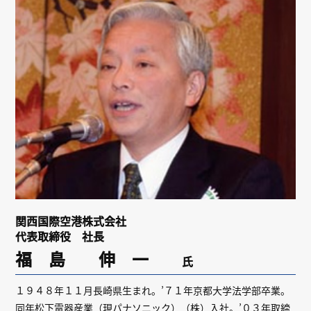
リンク
会員専用ページ
English
関西国際空港株式会社
代表取締役 社長
福 島 伸 一
氏
１９４８年１１月長崎県生まれ。’７１年京都大学法学部卒業。
同年松下電器産業（現パナソニック）（株）入社。’０３年取締