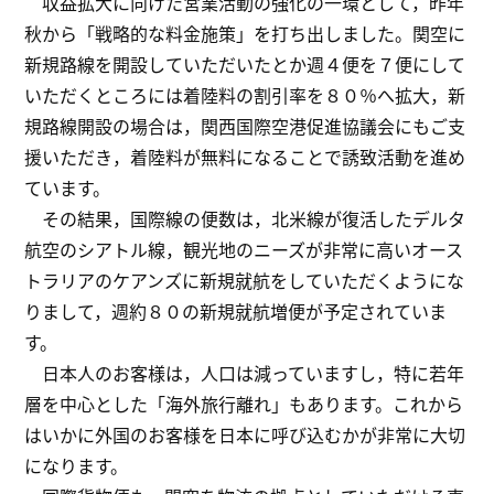
収益拡大に向けた営業活動の強化の一環として，昨年
秋から「戦略的な料金施策」を打ち出しました。関空に
新規路線を開設していただいたとか週４便を７便にして
いただくところには着陸料の割引率を８０％へ拡大，新
規路線開設の場合は，関西国際空港促進協議会にもご支
援いただき，着陸料が無料になることで誘致活動を進め
ています。
その結果，国際線の便数は，北米線が復活したデルタ
航空のシアトル線，観光地のニーズが非常に高いオース
トラリアのケアンズに新規就航をしていただくようにな
りまして，週約８０の新規就航増便が予定されていま
す。
日本人のお客様は，人口は減っていますし，特に若年
層を中心とした「海外旅行離れ」もあります。これから
はいかに外国のお客様を日本に呼び込むかが非常に大切
になります。