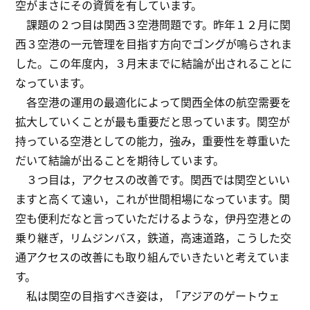
空がまさにその資質を有しています。
課題の２つ目は関西３空港問題です。昨年１２月に関
西３空港の一元管理を目指す方向でゴングが鳴らされま
した。この年度内，３月末までに結論が出されることに
なっています。
各空港の運用の最適化によって関西全体の航空需要を
拡大していくことが最も重要だと思っています。関空が
持っている空港としての能力，強み，重要性を尊重いた
だいて結論が出ることを期待しています。
３つ目は，アクセスの改善です。関西では関空といい
ますと高くて遠い，これが世間相場になっています。関
空も便利だなと言っていただけるような，伊丹空港との
乗り継ぎ，リムジンバス，鉄道，高速道路，こうした交
通アクセスの改善にも取り組んでいきたいと考えていま
す。
私は関空の目指すべき姿は，「アジアのゲートウェ