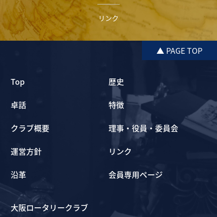
リンク
▲ PAGE TOP
Top
歴史
卓話
特徴
クラブ概要
理事・役員・委員会
運営方針
リンク
沿革
会員専用ページ
大阪ロータリークラブ