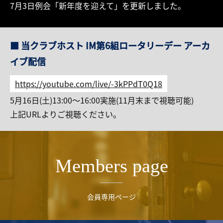
7月3日例会「新年度を迎えて」を更新しました。
リンク
会員専用ページ
■ 当クラブホスト IM第6組ロータリーデー アーカ
イブ配信
English
https://youtube.com/live/-3kPPdT0Q18
5月16日(土)13:00～16:00実施(11月末まで視聴可能)
上記URLよりご視聴ください。
Members page
会員専用ページ