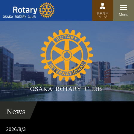
Top
卓話
クラブ概要
運営方針
沿革
歴史
News
特徴
理事・役員・委員会
2026/8/3