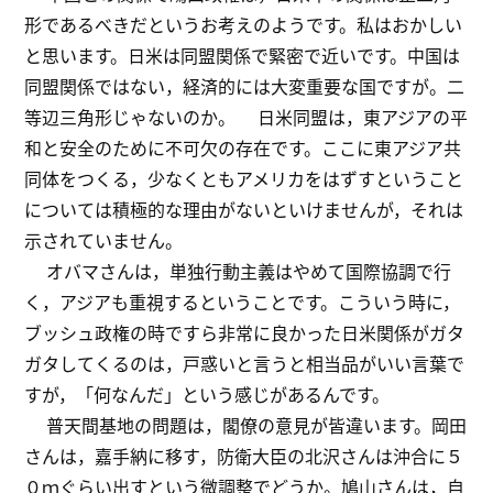
形であるべきだというお考えのようです。私はおかしい
と思います。日米は同盟関係で緊密で近いです。中国は
同盟関係ではない，経済的には大変重要な国ですが。二
等辺三角形じゃないのか。 日米同盟は，東アジアの平
和と安全のために不可欠の存在です。ここに東アジア共
同体をつくる，少なくともアメリカをはずすということ
については積極的な理由がないといけませんが，それは
示されていません。
オバマさんは，単独行動主義はやめて国際協調で行
く，アジアも重視するということです。こういう時に，
ブッシュ政権の時ですら非常に良かった日米関係がガタ
ガタしてくるのは，戸惑いと言うと相当品がいい言葉で
すが，「何なんだ」という感じがあるんです。
普天間基地の問題は，閣僚の意見が皆違います。岡田
さんは，嘉手納に移す，防衛大臣の北沢さんは沖合に５
０ｍぐらい出すという微調整でどうか。鳩山さんは，自