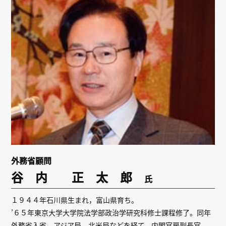
リンク
会員専用ページ
English
外務省顧問
谷 内 正 太 郎
氏
１９４４年石川県生まれ，富山県育ち。
’６５年東京大学大学院法学部政治学研究科修士課程修了。同年
外務省入省。アジア局，北米局などを経て，内閣官房副長官