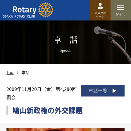
Top
卓 話
卓話
Speech
クラブ概要
運営方針
Top
卓話
沿革
2009年11月20日（金）第4,280回
卓話一覧
例会
歴史
鳩山新政権の外交課題
特徴
理事・役員・委員会