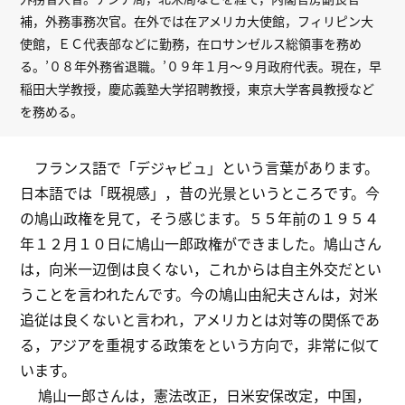
補，外務事務次官。在外では在アメリカ大使館，フィリピン大
使館，ＥＣ代表部などに勤務，在ロサンゼルス総領事を務め
る。’０８年外務省退職。’０９年１月～９月政府代表。現在，早
稲田大学教授，慶応義塾大学招聘教授，東京大学客員教授など
を務める。
フランス語で「デジャビュ」という言葉があります。
日本語では「既視感」，昔の光景というところです。今
の鳩山政権を見て，そう感じます。５５年前の１９５４
年１２月１０日に鳩山一郎政権ができました。鳩山さん
は，向米一辺倒は良くない，これからは自主外交だとい
うことを言われたんです。今の鳩山由紀夫さんは，対米
追従は良くないと言われ，アメリカとは対等の関係であ
る，アジアを重視する政策をという方向で，非常に似て
います。
鳩山一郎さんは，憲法改正，日米安保改定，中国，