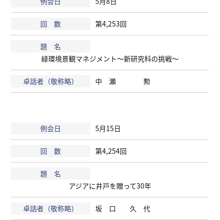
5月8日
第4,253回
緑環境景観マネジメント～新研究科の挑戦～
中 瀬 勲
5月15日
第4,254回
アジアに井戸を贈って30年
坂 口 久 代