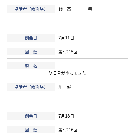
錢 高 一 善
7月11日
第4,215回
ＶＩＰがやってきた
川 越 一
7月18日
第4,216回