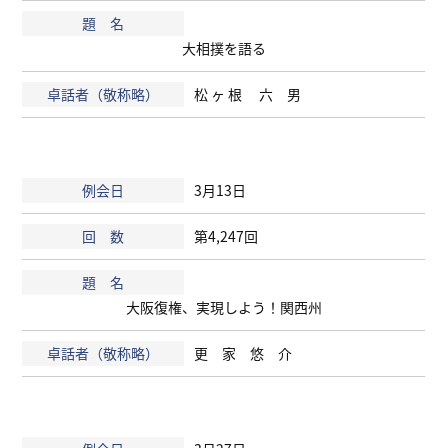
大相撲を語る
松 ヶ 根 六 男
3月13日
第4,247回
大阪復権、実現しよう！関西州
更 家 悠 介