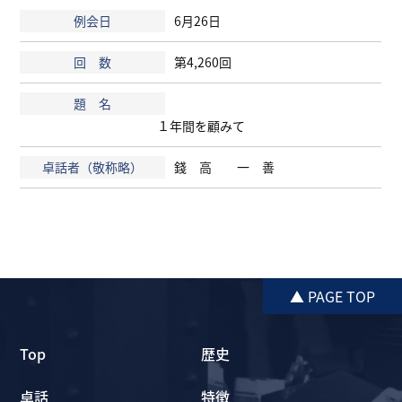
6月26日
第4,260回
１年間を顧みて
錢 高 一 善
▲ PAGE TOP
Top
歴史
卓話
特徴