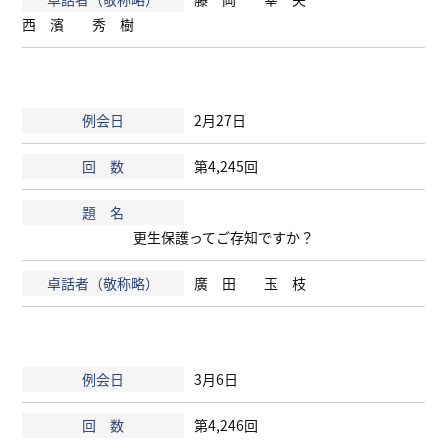
西 濱 秀 樹
2月27日
第4,245回
更生保護ってご存知ですか？
廣 田 玉 枝
3月6日
第4,246回