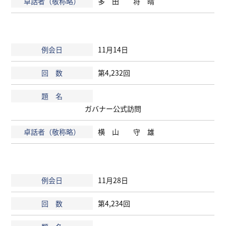
多 田 将 晴
11月14日
第4,232回
ガバナー公式訪問
横 山 守 雄
11月28日
第4,234回