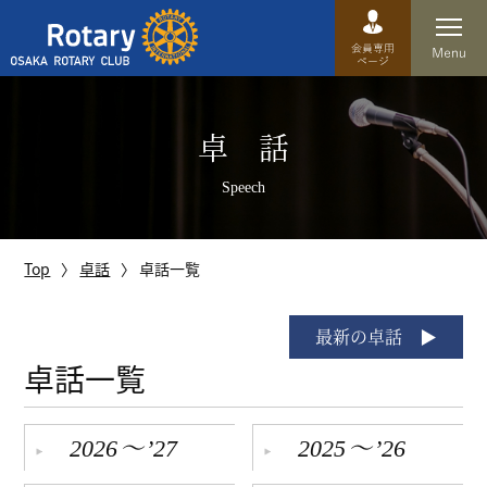
Top
卓 話
卓話
Speech
クラブ概要
運営方針
Top
卓話
卓話一覧
沿革
最新の卓話
歴史
卓話一覧
特徴
～
～
2026
’27
2025
’26
理事・役員・委員会