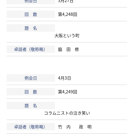
3月27日
第4,248回
大阪という町
脇 田 修
4月3日
第4,249回
コラムニストの泣き笑い
竹 内 政 明