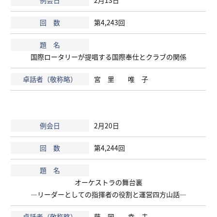
2月13日
第4,243回
国際ロータリーが提唱する国際奉仕とクラブの関係
宮 里 唯 子
2月20日
第4,244回
オーケストラの舞台裏
―リーダーとしての指揮者の役割と運営四方山話―
藤 岡 幸 夫