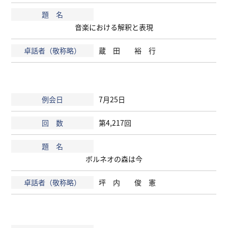
音楽における解釈と表現
蔵 田 裕 行
7月25日
第4,217回
ボルネオの森は今
坪 内 俊 憲