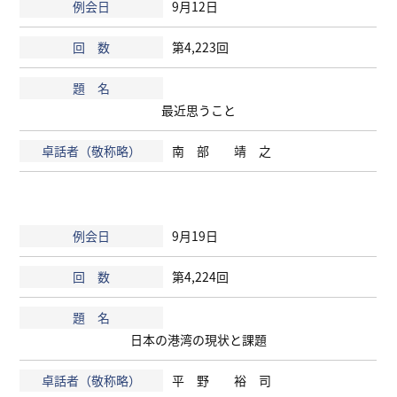
9月12日
第4,223回
最近思うこと
南 部 靖 之
9月19日
第4,224回
日本の港湾の現状と課題
平 野 裕 司