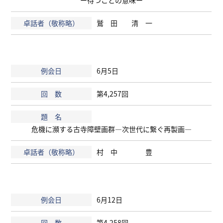
ー待つことの意味ー
鷲 田 清 一
6月5日
第4,257回
危機に瀕する古寺障壁画群―次世代に繋ぐ再製画―
村 中 豊
6月12日
第4,258回