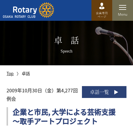
Top
卓 話
卓話
Speech
クラブ概要
運営方針
Top
卓話
沿革
2009年10月30日（金）第4,277回
卓話一覧
例会
歴史
企業と市民, 大学による芸術支援
特徴
～取手アートプロジェクト
理事・役員・委員会