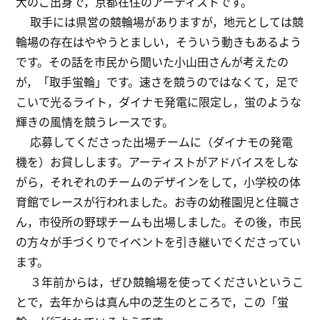
大のご出身で，京都在住のアーティストです。
取手には県営の競輪場がありますが，地元としては競
輪場の存在はややうとましい，そういう動きもあるよう
です。その話を市民から聞いた小山田さんが考えたの
が，「取手蛍輪」です。速さを競うのではなくて，足で
こいで光るライト，ダイナモ発電に限定し，蛍のような
輝きの風情を競うレースです。
応募してくださった出場チームに（ダイナモの発電
機を）お貸しします。アーティストがアドバイスをしな
がら，それぞれのチームのデザインをして，小学校の体
育館でレースが行われました。お寺の幼稚園児と住職さ
ん，市役所の野球チームも出場しました。その後，市民
の方々が手づくりでイベントを引き継いでくださってい
ます。
３年前からは，ぜひ競輪場を使ってくださいというこ
とで，去年からは真ん中の芝生のところで，この「蛍