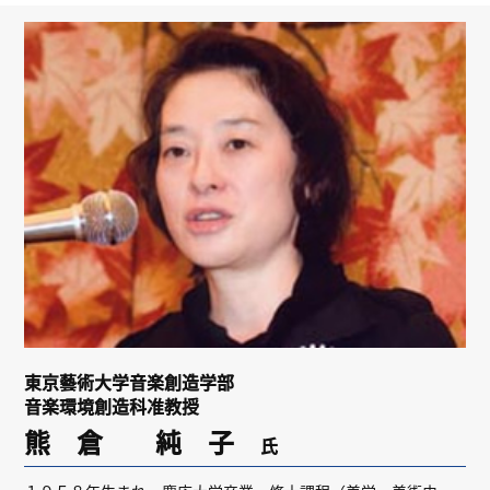
リンク
会員専用ページ
English
東京藝術大学音楽創造学部
音楽環境創造科准教授
熊 倉 純 子
氏