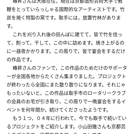
椿昇さんは大阪在住，現在は京都造形芸術大学で教
鞭をとっていらっしゃる国際的なアーティストです。竹
炭を焼く特製の窯です。取手には，放置竹林がありま
す。
これを刈り入れ後の田んぼに建てて，皆で竹を伐っ
て，割って，干して，この中に詰めます。焼き上がるの
に一昼夜かかります。この周りで，皆で宴会をするだけ
の作品です。
椿昇さんのファンで，この作品のためだけのサポータ
ーが全国各地からたくさん集まりました。プロジェクト
が終わったら全国にまた散り散りになります。それじゃ
もったいないと，この作品は取手市のロータリークラブ
の会員のお宅が引き取り，この周りで一晩宴会をするイ
ベントを何年間か，続けてくださったようです。
もう１つ，０４年に行われて，今でも取手で続いてい
るプロジェクトをご紹介します。小山田徹さんも京都芸