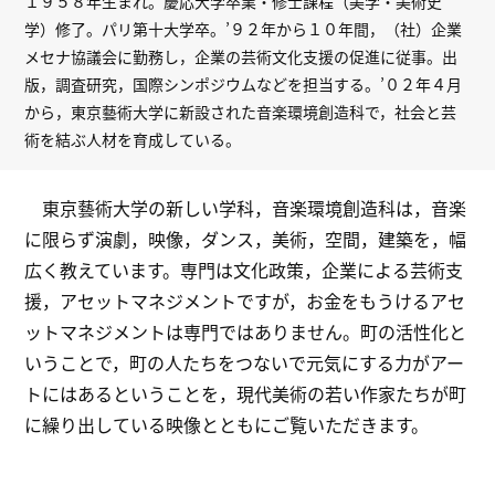
１９５８年生まれ。慶応大学卒業・修士課程（美学・美術史
学）修了。パリ第十大学卒。’９２年から１０年間，（社）企業
メセナ協議会に勤務し，企業の芸術文化支援の促進に従事。出
版，調査研究，国際シンポジウムなどを担当する。’０２年４月
から，東京藝術大学に新設された音楽環境創造科で，社会と芸
術を結ぶ人材を育成している。
東京藝術大学の新しい学科，音楽環境創造科は，音楽
に限らず演劇，映像，ダンス，美術，空間，建築を，幅
広く教えています。専門は文化政策，企業による芸術支
援，アセットマネジメントですが，お金をもうけるアセ
ットマネジメントは専門ではありません。町の活性化と
いうことで，町の人たちをつないで元気にする力がアー
トにはあるということを，現代美術の若い作家たちが町
に繰り出している映像とともにご覧いただきます。