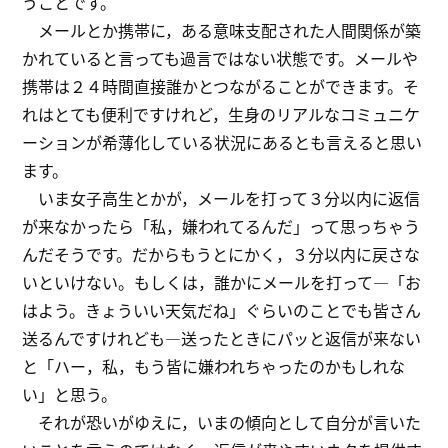
うことです。
メールとか携帯に，ある意味支配された人間関係が築
かれていると言っても過言ではない状態です。メールや
携帯は２４時間直接誰かとつながることができます。そ
れはとても便利ですけれど，生身のリアルなコミュニケ
ーションが希薄化している状況にあるとも言えると思い
ます。
いま女子高生とかが，メールを打って３分以内に返信
が来なかったら「私，嫌われてるんだ」って思っちゃう
んだそうです。だからもうとにかく，３分以内に戻さな
いといけない。もしくは，誰かにメールを打って―「お
はよう。きょういい天気だね」ぐらいのことでも皆さん
送るんですけれども―送ったときにパッと返信が来ない
と「ハー，私，もう皆に嫌われちゃったのかもしれな
い」と思う。
それが恐いがゆえに，いまの傾向として自分が言いた