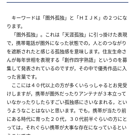
キーワードは「圏外孤独」と「ＨＩＪＫ」の２つにな
ります。
「圏外孤独」。これは「天涯孤独」に引っ掛けた表現
で，携帯電話が圏外になった状態での，人とのつながり
を遮断されたと感じる孤独感を意味します。住友生命さ
んが毎年世相を表現する「創作四字熟語」というのを募
集して発表されているのですが，その中で優秀作品に入
った言葉です。
ここには４０代以上の方が多くいらっしゃるとお見受
けしますが，携帯が圏外だったりアンテナが３本立って
いなかったりしたらすごい孤独感にさいなまれる，とい
うようなことはないと思います。でも，携帯が当たり前
にある時代に育った２０代，３０代前半ぐらいの方にと
っては，それぐらい携帯が大事な存在になっているとい