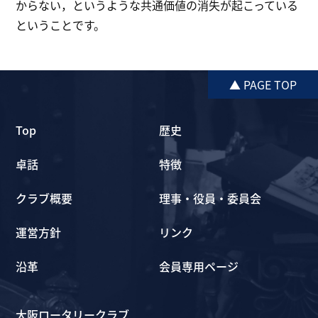
からない，というような共通価値の消失が起こっている
ということです。
▲ PAGE TOP
Top
歴史
卓話
特徴
クラブ概要
理事・役員・委員会
運営方針
リンク
沿革
会員専用ページ
大阪ロータリークラブ