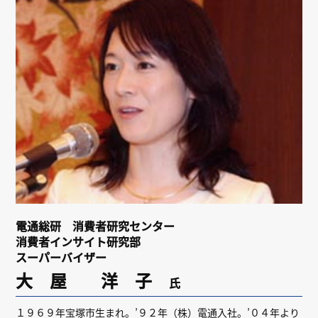
リンク
会員専用ページ
English
電通総研 消費者研究センター
消費者インサイト研究部
スーパーバイザー
大 屋 洋 子
氏
１９６９年宝塚市生まれ。’９２年（株）電通入社。’０４年より