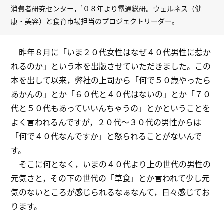
消費者研究センター，’０８年より電通総研。ウェルネス（健
康・美容）と食育市場担当のプロジェクトリーダー。
昨年８月に「いま２０代女性はなぜ４０代男性に惹か
れるのか」という本を出版させていただきました。この
本を出して以来，弊社の上司から「何で５０歳やったら
あかんの」とか「６０代と４０代はないの」とか「７０
代と５０代もあっていいんちゃうの」とかということを
よく言われるんですが，２０代～３０代の男性からは
「何で４０代なんですか」と怒られることがないんで
す。
そこに何となく，いまの４０代より上の世代の男性の
元気さと，その下の世代の「草食」とか言われて少し元
気のないところが感じられるなぁなんて，日々感じてお
ります。