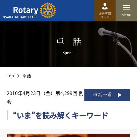
Top
卓 話
卓話
Speech
クラブ概要
運営方針
Top
卓話
沿革
2010年4月23日（金）第4,299回 例
卓話一覧
会
歴史
“いま”を読み解くキーワード
特徴
理事・役員・委員会