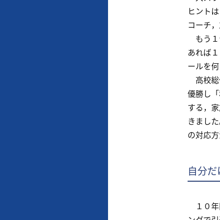
ヒントは
コーチ，
もう１つ
あれば１
ールを何
高校総体
優勝し「
する，家
きました
の対応方
自分だ
１０年間
ングで引