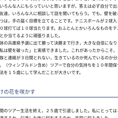
いろんな人にもらっていいと思いますが，答えは必ず自分で出
友達，いろんな人に相談して話を聞いてもらう。でも，壁を破
は，手の届く目標を立てることです。テニスボールが２球入
０球打てば１０球当たります。おふとんとかいろんなものをテ
とか当てるように頑張りました。
の兵庫県予選に出て勝って決勝まで行き，大きな自信になり
私は壁を破った」と実感できました。これがあったからこそ，
族と連絡が３日間とれない，生きているのか死んでいるのか分
。（ウィンブルドン含め）ツアーで自分の気持ちを１０年間保
法を１５歳にして学んだことが大きいです。
けの花を咲かす
のツアー生活を終え，２５歳で引退しました。私にとっては
退するか，引退した後に何をするのか，非常に悩みました。