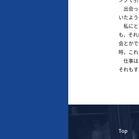
出会った
いたよう
私にとっ
も，それ
会とかで
時，これ
仕事はお
それもす
Top