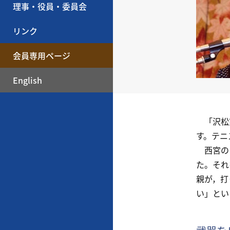
理事・役員・委員会
リンク
会員専用ページ
English
「沢松家
す。テニ
西宮の自
た。それ
親が，打
い」とい