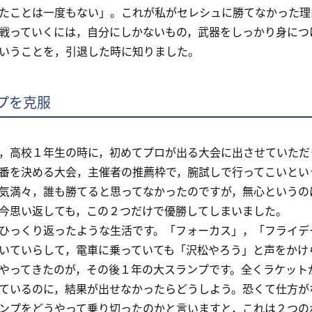
たことは一度もない」。これが私がセレシュに勝てなかった理
っていくには，自分にしかないもの，武器をしっかり身につ
いうことを，引退した時に知りました。
プを克服
高校１年生の時に，初めてプロが出る大会に出させていただ
番を決める大会，主催者の推薦枠で，腕試しで行ってこいとい
気満々，誰も勝てると思ってなかったのですが，無心というの
今思い返しても，この２つだけで優勝してしまいました。
っくり返ったような生活です。「フォーカス」，「フライデ
いていらして，電車に乗っていても「沢松やろう」と声をかけ
ってきたのが，その後１年の大スランプです。全くラケット
ているのに，結果が出せなかったらどうしよう。恐くて仕方が
プをどうやって乗り切ったのかと言いますと，これは２つの