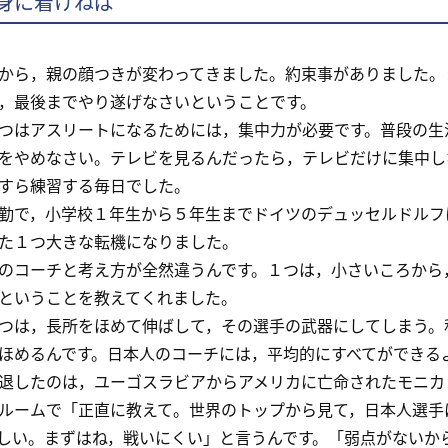
身に着けねば
ら，親の顔つきが変わってきました。約束事がありました。
，最後までやり遂げなさいということです。
はアスリートになるためには，集中力が必要です。普段の生
をやめなさい。テレビを見るんだったら，テレビだけに集中し
すら練習する毎日でした。
で，小学校１年生から５年生までドイツのデュッセルドルフ
た１つ大きな転機になりました。
コーチと考え方が全然違うんです。１つは，小さいころから
ということを教えてくれました。
は，長所をほめて伸ばして，その選手の武器にしてしまう。
ほめるんです。日本人のコーチには，平均的にすべてができる
したのは，ユーゴスラビアからアメリカに亡命されたモニカ
ルームで「正直に教えて。世界のトップから見て，日本人選手
しい。まずはね，戦いにくい」と言うんです。「弱点がないか