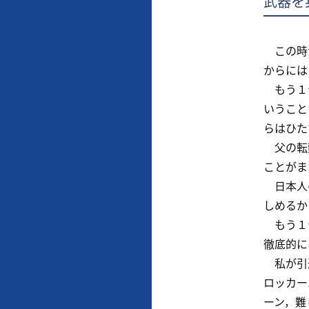
武器を
この時か
からには
もう１つ
いうこと
らはひた
父の転勤
ことがま
日本人の
しめるか
もう１つ
徹底的に
私が引退
ロッカー
ーン，難