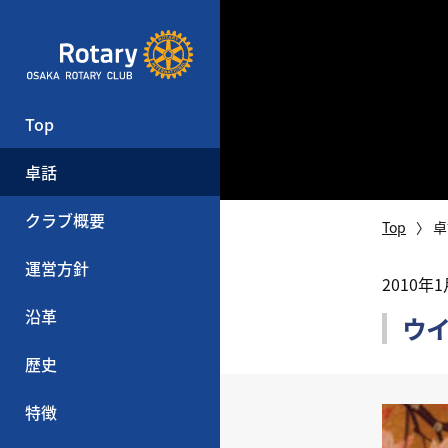
Top
卓話
クラブ概要
Top
卓
運営方針
2010年
沿革
ウ
歴史
特徴