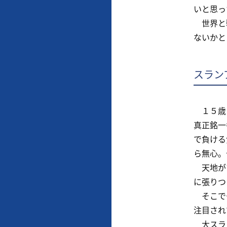
いと思っ
世界と戦
ないかと
スラン
１５歳，
真正銘一
で負ける
ら無心。
天地がひ
に張りつ
そこでや
注目され
大スラン