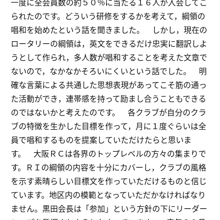
一度に全会員数の約５０％に当たる１６人が入会してこ
られたのです。どういう研修をするかを考えて，綱領の
唱和を始めたという話を聞きました。 しかし，現在の
ロータリーの綱領は，英文をできるだけ忠実に翻訳しよ
うとして作られ，多人数が唱和することを考えた文章で
ないので，なかなかそろいにくいという話でした。 明
確な言葉による共通した思想表現があってこそ筋の通っ
た活動ができ，連帯感を持って励まし合うこともできる
のではないかと考えたのです。 各クラブが自分のクラ
ブの特徴を生かした目標を作って，月に１度ぐらいは全
員で唱和するものを提案していただけたらと思いま
す。 大阪ＲＣは各界のトップレベルの方々の集まりで
す。ＲＩの綱領の内容を十分にカバーし，クラブの風格
を示す素晴らしい目標文を作っていただけるものと信じ
ています。地区内の模範となっていただかなければなり
ません。黒田会長は「参加」という方針の下にリーダー