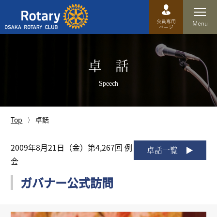
Top
卓 話
卓話
Speech
クラブ概要
運営方針
Top
卓話
沿革
2009年8月21日（金）第4,267回 例
卓話一覧
会
歴史
ガバナー公式訪問
特徴
理事・役員・委員会