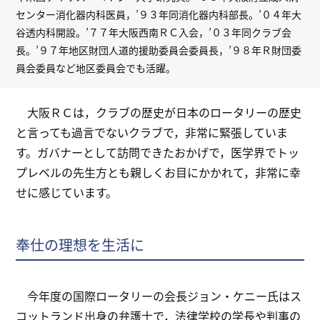
センター消化器内科医員，’９３年同消化器内科部長。’０４年大
谷透内科開設。’７７年大阪西南ＲＣ入会，’０３年同クラブ会
長。’９７年地区財団人道的援助委員会委員長，’９８年Ｒ財団委
員会委員など地区委員会でも活躍。
大阪ＲＣは，クラブの歴史が日本のロータリーの歴史
と言っても過言でないクラブで，非常に緊張していま
す。ガバナーとして訪問できたおかげで，医学界でトッ
プレベルの先生方とも親しくお目にかかれて，非常に幸
せに感じています。
奉仕の理想を生活に
今年度の国際ロータリーの会長ジョン・ケニー氏はス
コットランド出身の弁護士で，法律学校の学長や判事の