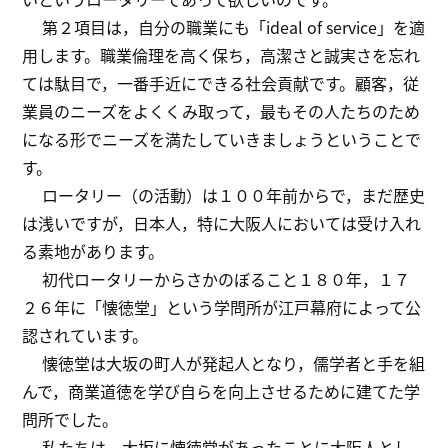
第２項目は，自分の職業にも「ideal of service」を適
用します。職業倫理を高く保ち，高潔さと誠実さを忘れ
ては駄目で，一番手近にできる社会貢献です。顧客，従
業員のニーズをよくくみ取って，最もその人たちのため
になる形でニーズを満たしていきましょうということで
す。
ロータリー（の活動）は１００年前からで，まだ歴史
は浅いですが，日本人，特に大阪人においては受け入れ
る素地があります。
初代ロータリーからさかのぼること１８０年，１７
２６年に「懐徳堂」という学問所が江戸幕府によって公
認されています。
懐徳堂は大坂の町人が発起人となり，儒学者と手を組
んで，商業道徳を学び自らを向上させるために建てた学
問所でした。
私たちは，大坂に懐徳堂があったことに大阪人とし