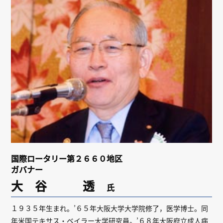
リンク
会員専用ページ
English
国際ロータリー第２６６０地区
ガバナー
大 谷 透
氏
１９３５年生まれ。’６５年大阪大学大学院修了，医学博士。同
年米国テキサス・ベイラー大学研究員。’６８年大阪府立成人病