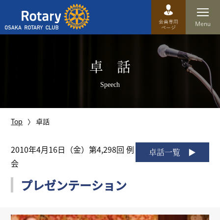
Top
卓 話
卓話
Speech
クラブ概要
運営方針
Top
卓話
沿革
2010年4月16日（金）第4,298回 例
卓話一覧
会
歴史
プレゼンテーション
特徴
理事・役員・委員会