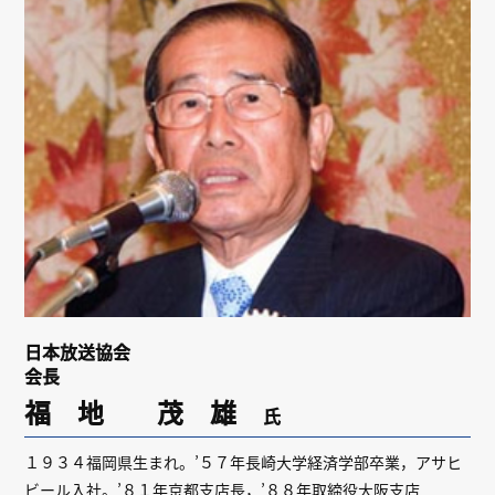
リンク
会員専用ページ
English
日本放送協会
会長
福 地 茂 雄
氏
１９３４福岡県生まれ。’５７年長崎大学経済学部卒業，アサヒ
ビール入社。’８１年京都支店長，’８８年取締役大阪支店