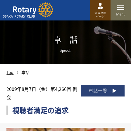
Top
卓 話
卓話
Speech
クラブ概要
運営方針
Top
卓話
沿革
2009年8月7日（金）第4,266回 例
卓話一覧
会
歴史
視聴者満足の追求
特徴
理事・役員・委員会