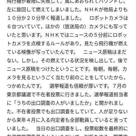
飛行機が着陸に失敗して，風にあおられてバウンドし，
左に旋回して燃えてしまいました。ＮＨＫが他局よりも
１０分か２０分早く報道しました。 ロボットカメラは
６台ついていて，ほかの（放送局の）カメラにも写って
いたと思います。ＮＨＫではニュースの５分前にロボッ
トカメラを点検するルールがあり，見たら飛行機が燃え
ている映像が写っていたんです。 ニュース原稿はまだ
ない。しかし，その燃えている状況を映し出して，後で
ニュース原稿をつけたということです。毎朝，毎朝，カ
メラを見るというごく当たり前のことをしていたから，
つかめたんです。 選挙報道も信頼が厚いです。７月の
東京都議選で不在者投票に行きました。選挙報道担当者
に「うちの出口調査の人がいましたか」と聞かれまし
た。不在者投票でも出口調査をしていて，人が足りない
から来年４月に入る内定者も全部動員していると言って
いました。 当日の出口調査をし，投票総数を最終的に