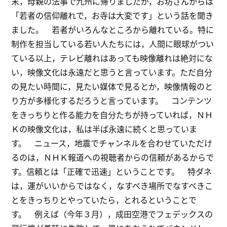
末，母親の法事で九州に帰りましたが，お坊さんからは
「若者の信仰離れで，お寺は大変です」という話を聞き
ました。 若者がいろんなところから離れている。特に
制作を担当している若い人たちには，人間に眼球がつい
ている以上，テレビ離れはあっても映像離れは絶対にな
い，映像文化は永遠だと思うと言っています。ただ自分
の見たい時間に，見たい媒体で見るとか，映像情報のと
り方が多様化するだろうと言っています。 コンテンツ
をきっちりと作る能力を自分たちが持っていれば，ＮＨ
Ｋの映像文化は，私は半ば永遠に続くと思っていま
す。 ニュース，地震でチャンネルを合わせていただけ
るのは，ＮＨＫ報道への視聴者からの信頼があるからで
す。信頼とは「正確で迅速」ということです。 特ダネ
は，運がいいからではなく，なすべき場所でなすべきこ
とをきっちりとやっていたら，とれるということで
す。 例えば（今年３月），成田空港でフェデックスの