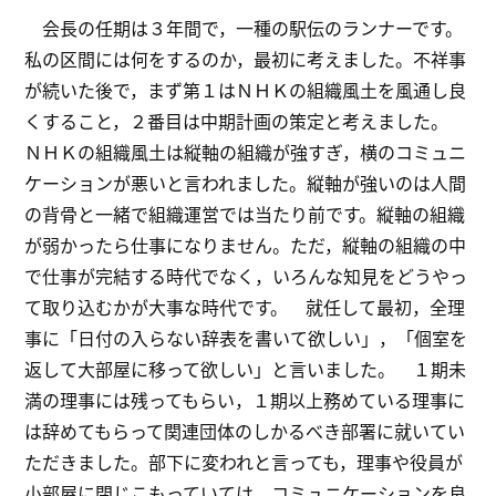
会長の任期は３年間で，一種の駅伝のランナーです。
私の区間には何をするのか，最初に考えました。不祥事
が続いた後で，まず第１はＮＨＫの組織風土を風通し良
くすること，２番目は中期計画の策定と考えました。
ＮＨＫの組織風土は縦軸の組織が強すぎ，横のコミュニ
ケーションが悪いと言われました。縦軸が強いのは人間
の背骨と一緒で組織運営では当たり前です。縦軸の組織
が弱かったら仕事になりません。ただ，縦軸の組織の中
で仕事が完結する時代でなく，いろんな知見をどうやっ
て取り込むかが大事な時代です。 就任して最初，全理
事に「日付の入らない辞表を書いて欲しい」，「個室を
返して大部屋に移って欲しい」と言いました。 １期未
満の理事には残ってもらい，１期以上務めている理事に
は辞めてもらって関連団体のしかるべき部署に就いてい
ただきました。部下に変われと言っても，理事や役員が
小部屋に閉じこもっていては，コミュニケーションを良