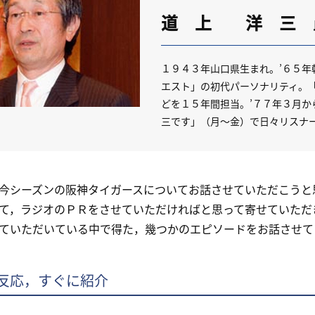
道 上 洋 三
１９４３年山口県生まれ。’６５
エスト」の初代パーソナリティ。
どを１５年間担当。’７７年３月
三です」（月～金）で日々リスナ
シーズンの阪神タイガースについてお話させていただこうと
て，ラジオのＰＲをさせていただければと思って寄せていただ
ていただいている中で得た，幾つかのエピソードをお話させて
反応，すぐに紹介