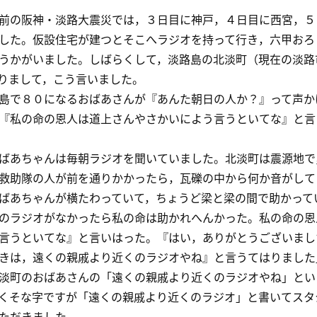
の阪神・淡路大震災では，３日目に神戸，４日目に西宮，５
した。仮設住宅が建つとそこへラジオを持って行き，六甲おろ
うかがいました。しばらくして，淡路島の北淡町（現在の淡路
りまして，こう言いました。
で８０になるおばあさんが『あんた朝日の人か？』って声か
『私の命の恩人は道上さんやさかいによう言うといてな』と言
あちゃんは毎朝ラジオを聞いていました。北淡町は震源地で
救助隊の人が前を通りかかったら，瓦礫の中から何か音がして
ばあちゃんが横たわっていて，ちょうど梁と梁の間で助かって
ラジオがなかったら私の命は助かれへんかった。私の命の恩
言うといてな』と言いはった。『はい，ありがとうございまし
きは，遠くの親戚より近くのラジオやね』と言うてはりました
町のおばあさんの「遠くの親戚より近くのラジオやね」とい
くそな字ですが「遠くの親戚より近くのラジオ」と書いてスタ
ただきました。