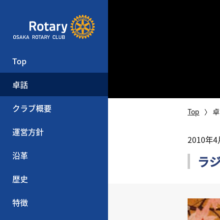
Top
卓話
クラブ概要
Top
卓
運営方針
2010年
沿革
ラ
歴史
特徴