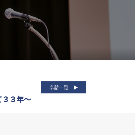
卓話一覧
て３３年～