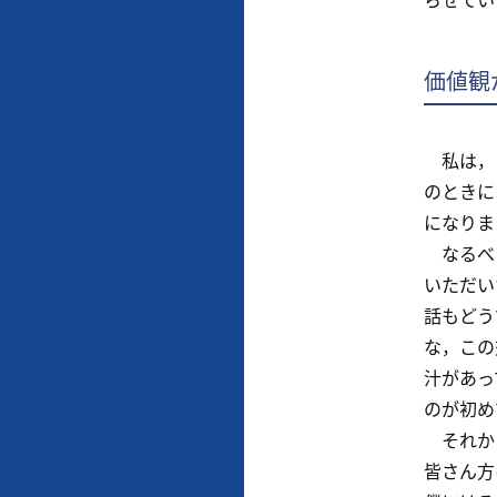
価値観
私は，２
のときに
になりま
なるべく
いただい
話もどう
な，この
汁があっ
のが初め
それから
皆さん方