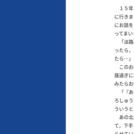
１５年前
に行きま
にお話を
ってまい
「淡路島
ったら，
たら…」
このおば
昼過ぎに
みたらお
「『あの
ろしゅう
ういうと
あの北淡
て，下手
らせてい