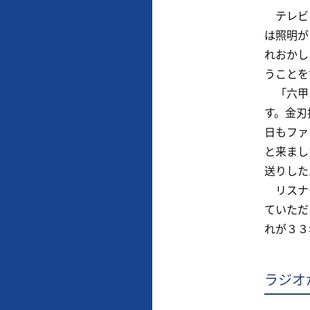
テレビは
は照明が
れおかし
うことを
「六甲お
す。金刃
日もファ
と来まし
送りした
リスナー
ていただ
れが３３
ラジオ