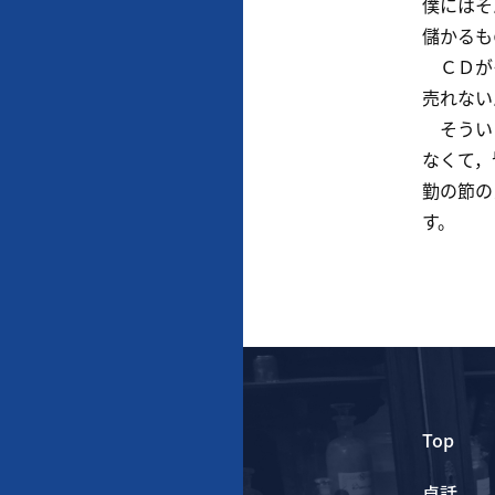
僕にはそ
儲かるも
ＣＤがそ
売れない
そういう
なくて，
勤の節の
す。
Top
卓話