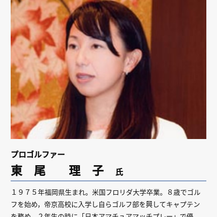
リンク
会員専用ページ
English
プロゴルファー
東 尾 理 子
氏
１９７５年福岡県生まれ。米国フロリダ大学卒業。８歳でゴル
フを始め，帝京高校に入学し自らゴルフ部を興してキャプテン
を務め，２年生の時に「日本アマチュアマッチプレー」で優