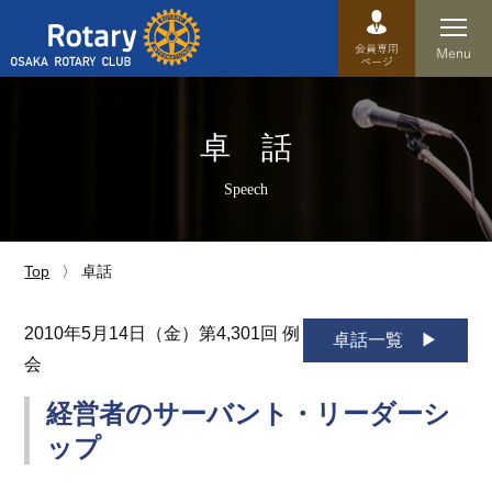
Top
卓 話
卓話
Speech
クラブ概要
運営方針
Top
卓話
沿革
2010年5月14日（金）第4,301回 例
卓話一覧
会
歴史
経営者のサーバント・リーダーシ
特徴
ップ
理事・役員・委員会