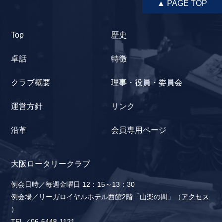
▲ PAGE TOP
Top
歴史
卓話
特徴
クラブ概要
理事・役員・委員会
運営方針
リンク
沿革
会員専用ページ
大阪ロータリークラブ
例会日時／毎週金曜日 12：15～13：30
例会場／リーガロイヤルホテル西館2階「山楽の間」（
アクセス
）
TEL／06-6448-1121