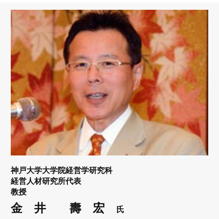
リンク
会員専用ページ
English
神戸大学大学院経営学研究科
経営人材研究所代表
教授
金 井 壽 宏
氏