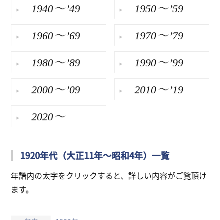
～
～
1940
’49
1950
’59
リンク
～
～
1960
’69
1970
’79
会員専用ページ
～
～
English
1980
’89
1990
’99
～
～
2000
’09
2010
’19
～
2020
1920年代（大正11年～昭和4年）一覧
年譜内の太字をクリックすると、詳しい内容がご覧頂け
ます。