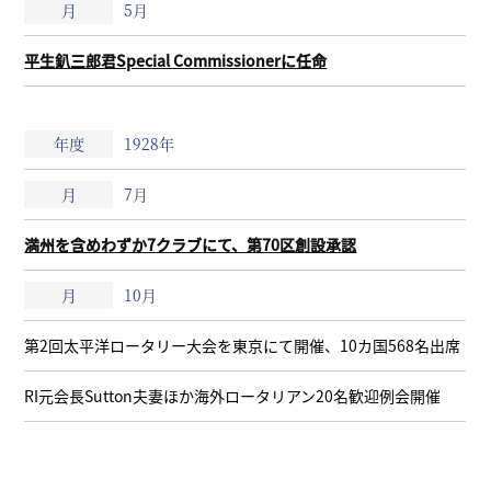
5月
平生釟三郎君Special Commissionerに任命
1928年
7月
満州を含めわずか7クラブにて、第70区創設承認
10月
第2回太平洋ロータリー大会を東京にて開催、10カ国568名出席
RI元会長Sutton夫妻ほか海外ロータリアン20名歓迎例会開催