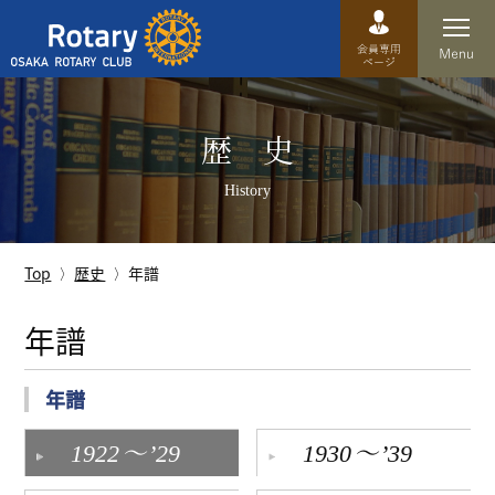
Top
歴 史
卓話
History
クラブ概要
運営方針
Top
歴史
年譜
沿革
年譜
歴史
年譜
特徴
～
～
1922
’29
1930
’39
理事・役員・委員会