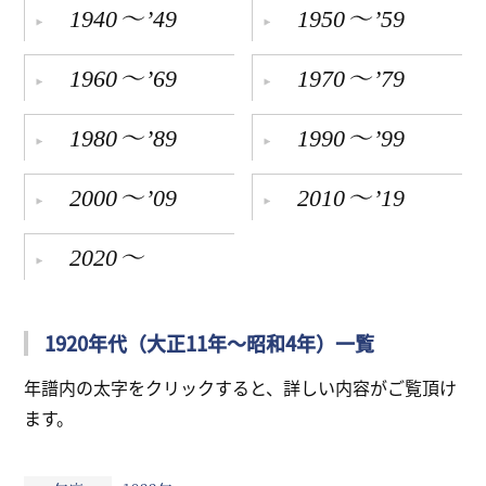
～
～
1940
’49
1950
’59
リンク
～
～
1960
’69
1970
’79
会員専用ページ
～
～
English
1980
’89
1990
’99
～
～
2000
’09
2010
’19
～
2020
1920年代（大正11年～昭和4年）一覧
年譜内の太字をクリックすると、詳しい内容がご覧頂け
ます。