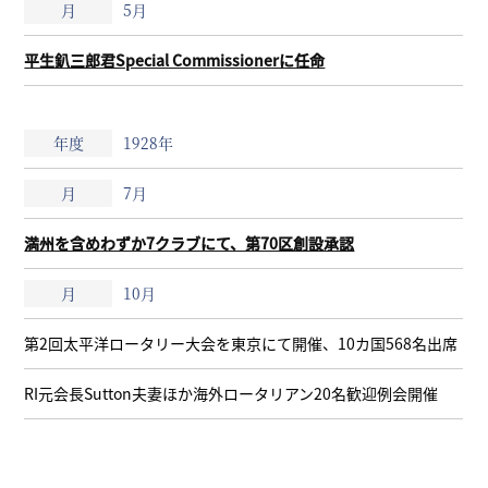
5月
平生釟三郎君Special Commissionerに任命
1928年
7月
満州を含めわずか7クラブにて、第70区創設承認
10月
第2回太平洋ロータリー大会を東京にて開催、10カ国568名出席
RI元会長Sutton夫妻ほか海外ロータリアン20名歓迎例会開催