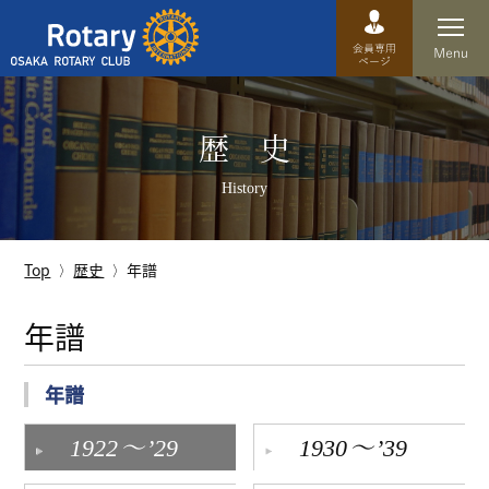
Top
歴 史
卓話
History
クラブ概要
運営方針
Top
歴史
年譜
沿革
年譜
歴史
年譜
特徴
～
～
1922
’29
1930
’39
理事・役員・委員会