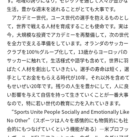
す。地域の誇りになり，セレッソを通じて人々が豊かな
生活，豊かな週末を送れることがとても大事です。
アカデミー世代，ユース世代の選手を抱えるものとし
て，世界で戦える人材を育成することも使命です。実は
今，大規模な投資でアカデミーを再整備して，次の世代
を全力で支える準備をしています。オランダのサッカー
クラブを100％グループ化して，13歳からヨーロッパの
サッカーに触れて，生活様式や語学も含めて，世界に羽
ばたく人材を創出していきたい。選手の寿命は短く，選
手としてお金をもらえる時代が10年，それ以外を含めて
もせいぜい20年です。残りの人生を豊かにして，人に良
い影響を与えて自信を持って生きていくことが一番大事
なので，特に若い世代の教育に力を入れていきます。
“Sports Unite People Socially and Emotionally Like
No Other”（スポーツは人々を感情的にも物質的にも社
会的にもつなげていくという機能がある）―米プロフッ