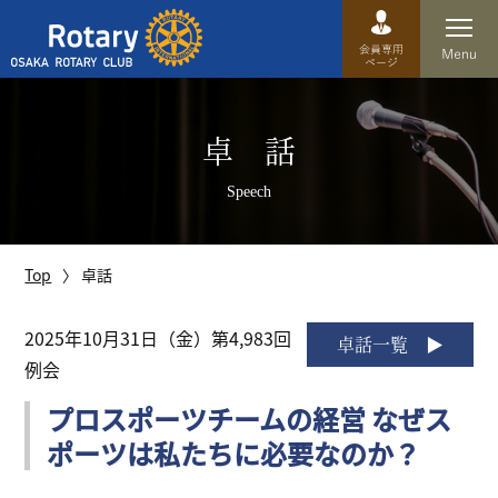
Top
卓 話
卓話
Speech
クラブ概要
運営方針
Top
卓話
沿革
2025年10月31日（金）第4,983回
卓話一覧
例会
歴史
プロスポーツチームの経営 なぜス
特徴
ポーツは私たちに必要なのか？
理事・役員・委員会