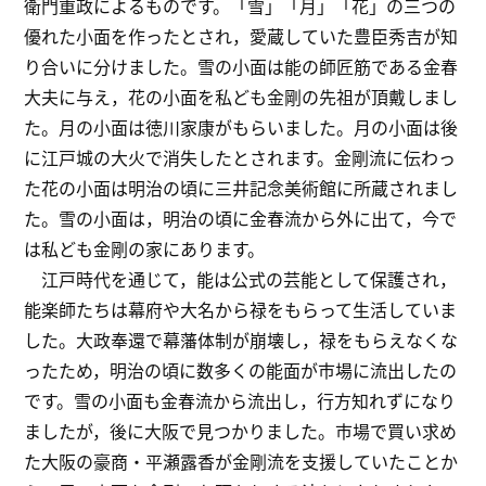
衛門重政によるものです。「雪」「月」「花」の三つの
優れた小面を作ったとされ，愛蔵していた豊臣秀吉が知
り合いに分けました。雪の小面は能の師匠筋である金春
大夫に与え，花の小面を私ども金剛の先祖が頂戴しまし
た。月の小面は徳川家康がもらいました。月の小面は後
に江戸城の大火で消失したとされます。金剛流に伝わっ
た花の小面は明治の頃に三井記念美術館に所蔵されまし
た。雪の小面は，明治の頃に金春流から外に出て，今で
は私ども金剛の家にあります。
江戸時代を通じて，能は公式の芸能として保護され，
能楽師たちは幕府や大名から禄をもらって生活していま
した。大政奉還で幕藩体制が崩壊し，禄をもらえなくな
ったため，明治の頃に数多くの能面が市場に流出したの
です。雪の小面も金春流から流出し，行方知れずになり
ましたが，後に大阪で見つかりました。市場で買い求め
た大阪の豪商・平瀬露香が金剛流を支援していたことか