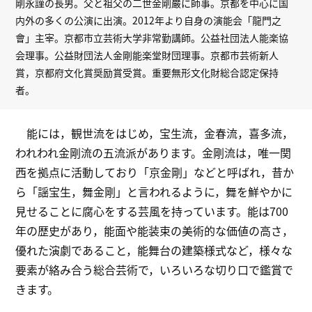
剛永謹の長男。父と祖父の二世金剛巌に師事。京都を中心に国
内外の多くの公演に出演。2012年より自身の演能会「龍門之
會」主宰。京都市立芸術大学非常勤講師。公益社団法人能楽協
会理事。公益財団法人金剛能楽堂財団理事。京都市芸術新人
賞，京都府文化賞奨励賞受賞。重要無形文化財総合認定保持
者。
能には，観世流をはじめ，宝生流，金春流，喜多流，
われわれ金剛流の五流派があります。金剛流は，唯一関
西を拠点に活動しており「京金剛」などと呼ばれ，昔か
ら「謡宝生，舞金剛」と言われるように，舞を鮮やかに
見せることに腐心をする芸風を持っています。能は700
年の歴史があり，能面や能装束の美術的な価値の高さ，
優れた演劇であること，能舞台の建築様式など，様々な
要素が絡み合う総合芸術で，いろいろな切り口で鑑賞で
きます。