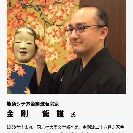
リンク
会員専用ページ
English
能楽シテ方金剛流若宗家
金 剛 龍 謹
氏
1988年生まれ。同志社大学文学部卒業。金剛流二十六世宗家金