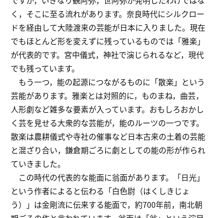
く，そこに至る流れがあります。奈良時代にシルクロー
ドを経由して大陸渡来の芸能が日本に入りました。現在
でもほとんど形を変えずに残っているものでは「雅楽」
が代表的です。宮中儀式，神社で演じられるなど，現代
でも残っています。
もう一つ，能の起源につながるものに「散楽」という
芸能があります。雅楽とは対照的に，ものまね，曲芸，
人形劇など雑多な要素が入っています。おもしろおかし
く芸を見せる大衆的な芸能が，能のルーツの一つです。
散楽は農耕儀式や寺社の催事など日本古来の土着の芸能
と混ざり合い，鎌倉期ごろに劇としての能の形が作られ
ていきました。
この時代の代表的な能面に翁面があります。「日光」
という作者によると伝わる「白色尉（はくしきじょ
う）」は金剛流に伝来する能面で，約700年前，南北朝
期ごろの作と言われています。翁面は「翁」という演目