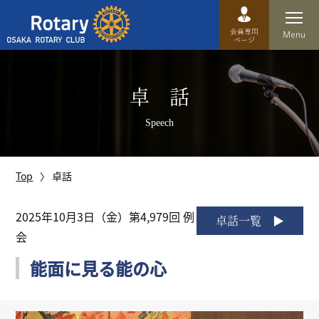
Top
卓 話
卓話
Speech
クラブ概要
運営方針
Top
卓話
沿革
2025年10月3日（金）第4,979回 例
卓話一覧
会
歴史
能面に見る能の心
特徴
理事・役員・委員会