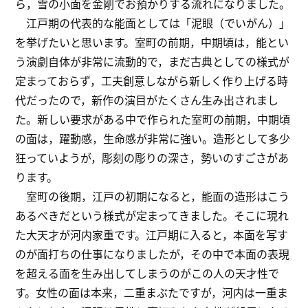
ら，雪の小面を金剛でお預かりする流れになりました。
江戸期の代表的な能面としては「泥眼（でいがん）」
を挙げたいと思います。室町の前期，中期頃は，能とい
う演劇自体が非常に流動的で，まだ古典としての様式が
定まっておらず，工夫創意しながら新しく作り上げる時
代だったので，新作の演目がたくさん生み出されまし
た。新しい要求がある中で作られた室町の前期，中期頃
の面は，躍動感，生命感が非常に強い。造形として多少
狂っていようが，彫刻の彫りの深さ，勢いのすごさがあ
ります。
室町の後期，江戸の初期になると，能面の造形はこう
あるべきだという様式が定まってきました。そこに現れ
た大天才が河内家重です。江戸期に入ると，本面を写す
のが面打ちの仕事になりましたが，その中で本面の表現
を超える面を生み出してしまうのがこの人の天才性で
す。女性の面は本来，二重まぶたですが，河内は一重ま