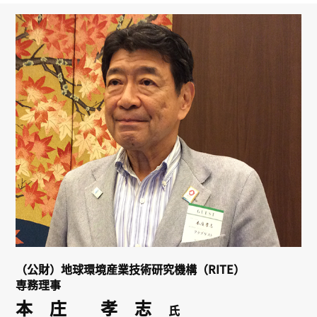
リンク
会員専用ページ
English
（公財）地球環境産業技術研究機構（RITE）
専務理事
本 庄 孝 志
氏