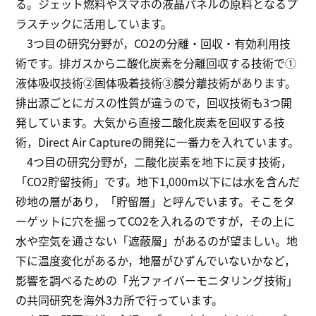
る。ジェット燃料やスマホの液晶パネルの原料となるプ
ラスチックに活用しています。
3つ目の研究分野が，CO2の分離・回収・有効利用技
術です。排ガスから二酸化炭素を分離回収する技術で①
液体吸収技術②固体吸着技術③膜分離技術があります。
排出源ごとにガスの性質が違うので，回収技術も3つ開
発しています。大気から直接二酸化炭素を回収する技
術，Direct Air Captureの開発に一番力を入れています。
4つ目の研究分野が，二酸化炭素を地下に戻す技術，
「CO2貯留技術」です。地下1,000m以下には水を含んだ
砂地の層があり，「貯留層」と呼んでいます。そこをタ
ーゲットに穴を掘ってCO2を入れるのですが，その上に
水や空気を通さない「遮蔽層」があるのが望ましい。地
下に温度変化があるか，地層がひずんでいないかなど，
影響を調べるための「光ファイバーモニタリング技術」
の共同研究を海外3カ所で行っています。