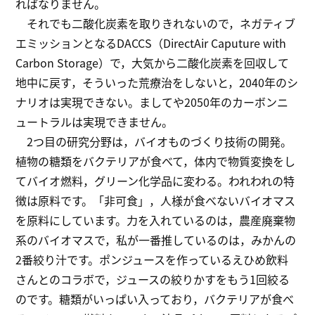
ればなりません。
それでも二酸化炭素を取りきれないので，ネガティブ
エミッションとなるDACCS（DirectAir Caputure with
Carbon Storage）で，大気から二酸化炭素を回収して
地中に戻す，そういった荒療治をしないと，2040年のシ
ナリオは実現できない。ましてや2050年のカーボンニ
ュートラルは実現できません。
2つ目の研究分野は，バイオものづくり技術の開発。
植物の糖類をバクテリアが食べて，体内で物質変換をし
てバイオ燃料，グリーン化学品に変わる。われわれの特
徴は原料です。「非可食」，人様が食べないバイオマス
を原料にしています。力を入れているのは，農産廃棄物
系のバイオマスで，私が一番推しているのは，みかんの
2番絞り汁です。ポンジュースを作っているえひめ飲料
さんとのコラボで，ジュースの絞りかすをもう1回絞る
のです。糖類がいっぱい入っており，バクテリアが食べ