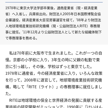
1978年に東京大学法学部卒業後，通商産業省（現・経済産業
省）へ入省し，兵庫県出向，財団法人2005年日本国際博覧会協
会審議役，経済産業省大臣官房審議官を経て，’08年より財団法
人地球環境産業技術研究機構（現・公益財団法人RITE）専務理
事に就任。’11年12月より公益財団法人として新たな組織体制下
で専務理事を務める。
私は70年前に大阪市で生まれました。これが一つの自
慢。京都の小学校に入り，3年生の時に父親の転勤で東
京に引っ越し，その後，学校はずっと東京でした。
1978年に通産省，今の経済産業省に入り，いろんな政策
を行って，2008年に退官して，地球環境産業技術研究機
構，略して「RITE（ライト）」の専務理事に就任しまし
た。
RITEは地球環境の保全と世界経済の発展に貢献する産
業技術の研究開発がミッションで，1990年に「けいはん