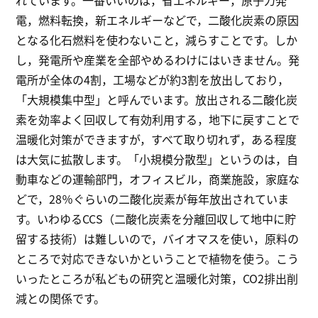
電，燃料転換，新エネルギーなどで，二酸化炭素の原因
となる化石燃料を使わないこと，減らすことです。しか
し，発電所や産業を全部やめるわけにはいきません。発
電所が全体の4割，工場などが約3割を放出しており，
「大規模集中型」と呼んでいます。放出される二酸化炭
素を効率よく回収して有効利用する，地下に戻すことで
温暖化対策ができますが，すべて取り切れず，ある程度
は大気に拡散します。「小規模分散型」というのは，自
動車などの運輸部門，オフィスビル，商業施設，家庭な
どで，28％ぐらいの二酸化炭素が毎年放出されていま
す。いわゆるCCS（二酸化炭素を分離回収して地中に貯
留する技術）は難しいので，バイオマスを使い，原料の
ところで対応できないかということで植物を使う。こう
いったところが私どもの研究と温暖化対策，CO2排出削
減との関係です。