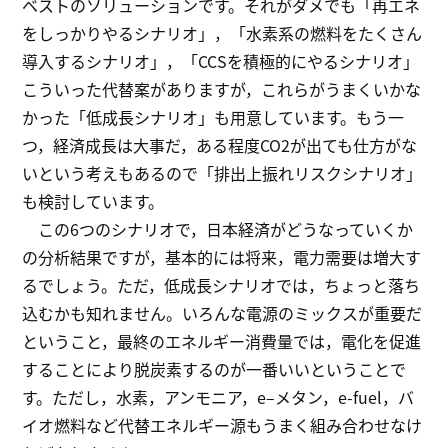
ベストのソリューションです。それがダメでも「再エネ
をしっかりやるシナリオ」，「水素系の燃料をたくさん
導入するシナリオ」，「CCSを積極的にやるシナリオ」
こういった代替案がありますが，これらがうまくいかな
かった「低成長シナリオ」も用意しています。もう一
つ，経済成長は大事だ，ある程度CO2が出ても仕方がな
いという考えもあるので「排出上振れリスクシナリオ」
も検討しています。
この6つのシナリオで，日本経済がどうなっていくか
の分析結果ですが，基本的には将来，電力需要は増大す
るでしょう。ただ，低成長シナリオでは，ちょっと落ち
込むかも知れません。いろんな電源のミックスが重要だ
ということ，最終のエネルギー消費量では，電化を促進
することにより脱炭素するのが一番いいということで
す。ただし，水素，アンモニア，e‒メタン，e-fuel，バ
イオ燃料など代替エネルギー源もうまく組み合わせなけ