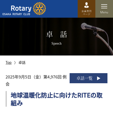
Top
卓 話
卓話
Speech
クラブ概要
運営方針
Top
卓話
沿革
2025年9月5日（金）第4,976回 例
卓話一覧
会
歴史
地球温暖化防止に向けたRITEの取
特徴
組み
理事・役員・委員会