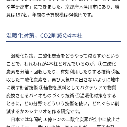
な学研都市」にできました。京都府木津川市にあり，職
員は197名，年間の予算規模は64億円です。
温暖化対策，CO2削減の4本柱
温暖化対策，二酸化炭素をどうやって減らすかという
ことで，われわれが4本柱と呼んでいるのが，①二酸化
炭素を分離・回収したり，有効利用したりする技術 ②回
収した二酸化炭素を，再び大気中に出さないように地中
に戻す貯留技術 ③植物を原料としてバクテリアで物質
変換させるバイオものづくり技術 ④温暖化対策をする
ときに，どの分野でどういう技術を使い，どれぐらい削
減するかのシナリオを作る研究です。
日本では年間約10億トンの二酸化炭素が空中に放出さ
れています。一番いいのは，省エネルギー，原子力発