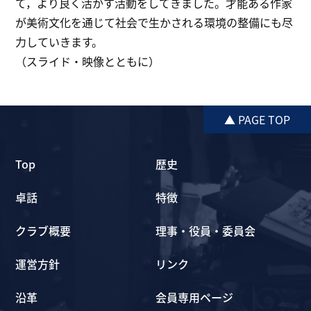
て，より良く活かす活動をしてきました。才能ある作家
が美術文化を通じて社会で生かされる環境の整備にも尽
力していきます。
（スライド・映像とともに）
▲ PAGE TOP
Top
歴史
卓話
特徴
クラブ概要
理事・役員・委員会
運営方針
リンク
沿革
会員専用ページ