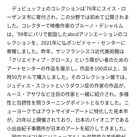
デュビュッフェのコレクションは’76年にスイス・ロ
ーザンヌ市に寄付され，この分野では初めて公開されま
した。コレクターで映像作家のブルーノ・デシャルム
は，’99年にパリで創設したabcdアソシエーションのコ
レクションを，2021年に仏ポンピドゥー・センターに
寄贈しました。昨年，サンフランシスコ近代美術館は
「クリエイティブ・グロース」という障がい者のための
アートセンターの作品を展示し，作品を100点以上，当
時50万ドルで購入しました。そのコレクション展では，
ジュディス・スコットというダウン症の作家の作品が，
ルース・アサワなど注目の作家と一緒に紹介され，多様
性と包摂性を問うターニングポイントとなりました。ニ
ューヨークではアウトサイダーアートに特化した見本市
が，25年以上開催されており，日本のパイオニアである
小出由紀子事務所が日本のアートを紹介してきました。
国内では’21年にリニューアルした滋賀県立美術館が