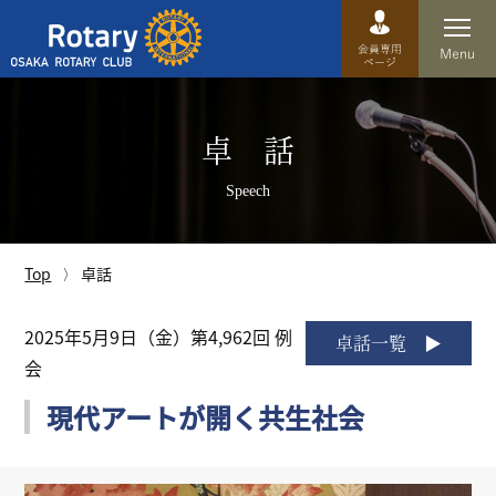
Top
卓 話
卓話
Speech
クラブ概要
運営方針
Top
卓話
沿革
2025年5月9日（金）第4,962回 例
卓話一覧
会
歴史
現代アートが開く共生社会
特徴
理事・役員・委員会