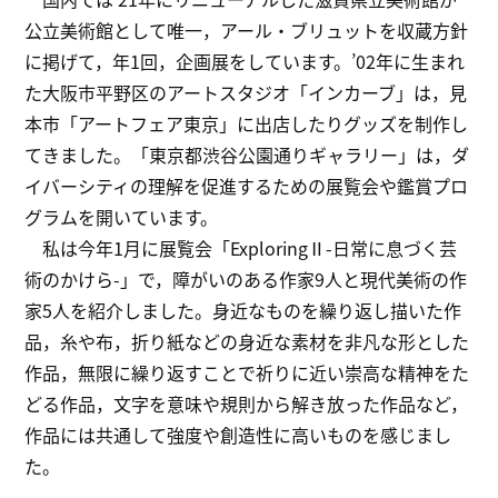
公立美術館として唯一，アール・ブリュットを収蔵方針
に掲げて，年1回，企画展をしています。’02年に生まれ
た大阪市平野区のアートスタジオ「インカーブ」は，見
本市「アートフェア東京」に出店したりグッズを制作し
てきました。「東京都渋谷公園通りギャラリー」は，ダ
イバーシティの理解を促進するための展覧会や鑑賞プロ
グラムを開いています。
私は今年1月に展覧会「ExploringⅡ-日常に息づく芸
術のかけら-」で，障がいのある作家9人と現代美術の作
家5人を紹介しました。身近なものを繰り返し描いた作
品，糸や布，折り紙などの身近な素材を非凡な形とした
作品，無限に繰り返すことで祈りに近い崇高な精神をた
どる作品，文字を意味や規則から解き放った作品など，
作品には共通して強度や創造性に高いものを感じまし
た。