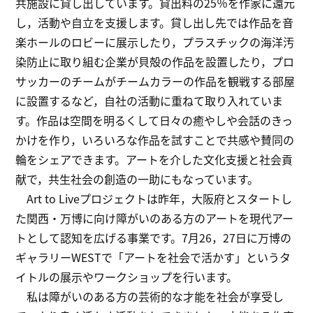
共施設に貸し出しています。貸出料の25％を作家に還元
し，活動や自立を支援します。貸し出し先では作品を音
楽ホールのロビーに展示したり，プラスチックの海洋汚
染防止に取り組む企業が貝殻の作品を設置したり，プロ
サッカーのチームがチームカラーの作品を観戦する部屋
に設置するなど，自社の活動に重ねて取り入れていま
す。作品は空間を明るくして日々の癒やしや会話のきっ
かけを作り，いろいろな作品を試すことで共感や賛同の
輪をシェアできます。アートを介した文化支援と社会貢
献で，共生社会の創造の一助にもなっています。
Art to Liveプロジェクトは昨年，大阪府とスタートし
た関西・万博に向け障がいのある方のアートを現代アー
トとして認知を広げる事業です。7月26，27日に万博の
ギャラリーWESTで「アートを社会で活かす」というタ
イトルの展示やワークショップを行います。
私は障がいのある方の芸術的な才能を社会が享受し