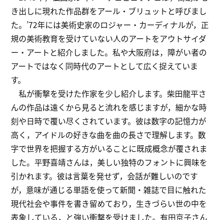
き出しに現れた作品群をアール・ブリュットと呼びまし
た。’72年には美術史家のロジャー・カーディナルが，正
規の美術教育を受けていない人のアートをアウトサイダ
ー・アートと紹介しました。私や大阪府は，障がい者の
アートではなく同時代のアートとして広く捉えていま
す。
私が衝撃を受けた作家を少し紹介します。柴田龍平さ
んの作品は遠くから見ると流れを感じますが，細かな時
刻や日時で覆い尽くされています。彼は数字の記憶力が
高く，アイドルの好きな曲を曲の長さで理解します。数
字で世界を把握する方がいることに既成概念が覆されま
した。平野喜靖さんは，美しい独特のフォントに興味を
引かれます。彼は言葉を発せず，会話が難しいのです
が，意味が通じる単語を使って新聞・雑誌で目に触れた
現代社会や事件を書き留めており，生きづらい世の中を
表象している，と強い衝撃を受けました。有田京子さん