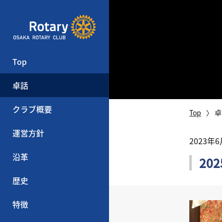
Top
卓話
クラブ概要
Top
卓
運営方針
2023年
沿革
20
歴史
特徴