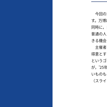
今回の万
す。万博
同時に，
普通の人
きる機会
主催者は
得意とす
というゴ
が，’2
いものも
（スライ