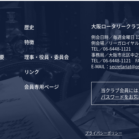
大阪ロータリークラ
歴史
例会日時／毎週金曜日 12
特徴
例会場／リーガロイヤル
TEL／06-6448-1121
事務局／大阪市北区中之島
要
理事・役員・委員会
TEL／06-6448-1121 F
E-MAIL：
secretariat@o
リンク
会員専用ページ
当クラブ会員には
パスワードをお忘
プライバシーポリシー