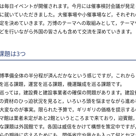
毎日イベントが開催されます。今月には催事検討会議が発足
に就いていただきました。大催事場や小催事場など，それぞれ
定を決めていきます。万博のテーマへの取組みとして，テーマ
どを行いながら外国の皆さんも含めて交流を深めていきます。
課題は3つ
準備全体の半分程が済んだかなという感じですが，これから
を巡る課題，運営を巡る課題，機運醸成を巡る課題です。
っては，建設費と建設事業者の確保の問題があります。建設費は
の資材のひっ迫状況を見ると，いろいろ頭を悩ませながら進め
大変なのが事実。限られた予算で，ギリギリの価格を提示する
マ館は業者未定があと2館というところまで来ており，迎賓館
な課題は外国館です。各国は威信をかけて構想を策定中ですが，
らの期待に応えるためにも，関係省庁や我々も入って何とかマ