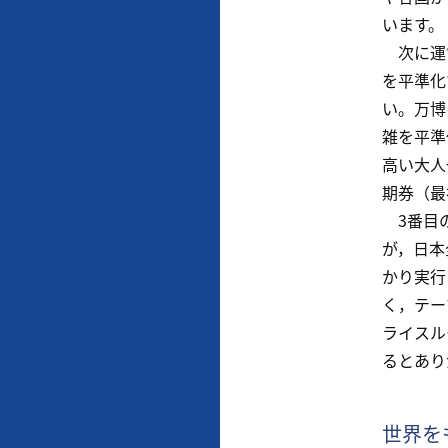
います。
次に運営
を平準化
い。万博
雑を平準
高い大人
期券（最
3番目の
が，日本
かり実行
く，テー
ライスル
るとあり
世界を