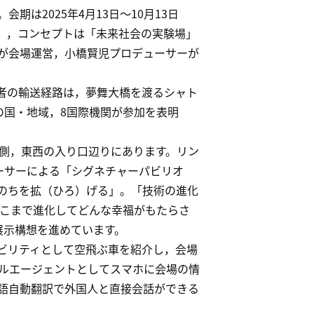
は2025年4月13日～10月13日
ン」，コンセプトは「未来社会の実験場」
が会場運営，小橋賢児プロデューサーが
者の輸送経路は，夢舞大橋を渡るシャト
の国・地域，8国際機関が参加を表明
側，東西の入り口辺りにあります。リン
ーサーによる「シグネチャーパビリオ
のちを拡（ひろ）げる」。「技術の進化
どこまで進化してどんな幸福がもたらさ
展示構想を進めています。
ビリティとして空飛ぶ車を紹介し，会場
ナルエージェントとしてスマホに会場の情
語自動翻訳で外国人と直接会話ができる