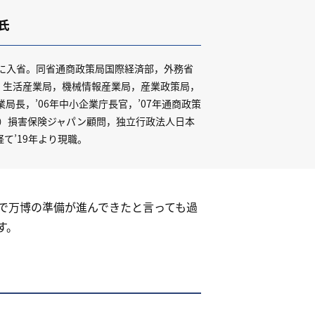
氏
省に入省。同省通商政策局国際経済部，外務省
，生活産業局，機械情報産業局，産業政策局，
業局長，’06年中小企業庁長官，’07年通商政策
株）損害保険ジャパン顧問，独立行政法人日本
経て’19年より現職。
で万博の準備が進んできたと言っても過
す。