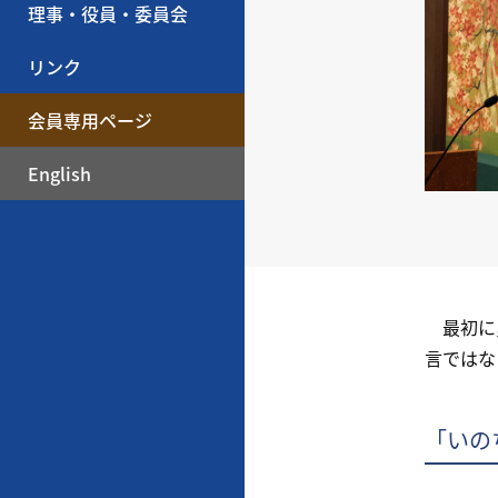
理事・役員・委員会
リンク
会員専用ページ
English
最初に，
言ではな
「いの