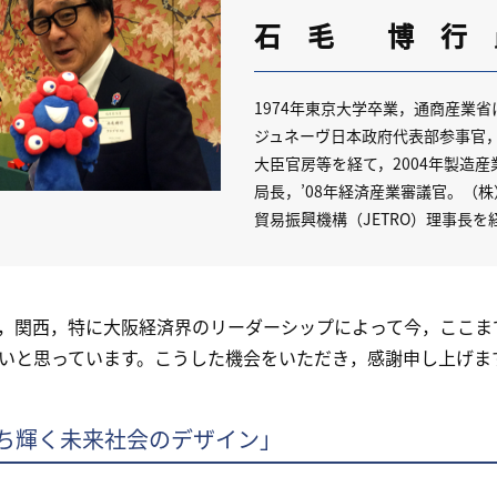
石 毛 博 行
1974年東京大学卒業，通商産業
ジュネーヴ日本政府代表部参事官
大臣官房等を経て，2004年製造産
局長，’08年経済産業審議官。（
貿易振興機構（JETRO）理事長を
関西，特に大阪経済界のリーダーシップによって今，ここま
いと思っています。こうした機会をいただき，感謝申し上げま
ち輝く未来社会のデザイン」