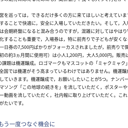
を巡っては，できるだけ多くの方に来てほしいと考えていま
することで快適に，安全に入場していただきたい。そして，入
は会期終盤になると混み合うのですが，混雑に対してはやはり
化することも重要で，入場券は，特に前売りで子どもが安くな
一日券の7,500円ばかりがフォーカスされましたが，前売りで開幕券
初の約3ヵ月間に使用可）は小人1,200円，大人5,000円。
課題は機運醸成。ロゴマークもマスコットの「ミャクミャク
全国では機運がそう高まっているわけではありません。機運醸
していきます。機運醸成で，お願いしたいことが5つ。ナンバ
マソング「この地球の続きを」を流していただく，ポスターや
ー動画を流していただく，社内報に取り上げていただく。これ
がたいです。
もう一度つなぐ機会に