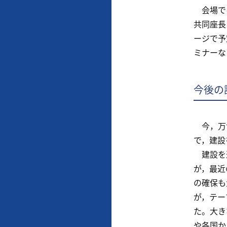
会場では
共同座長
ージで予
ミナーな
今後の
今，万博
で，建設
建設を巡
が，最近
の確保も
が，テー
た。大き
や各国か