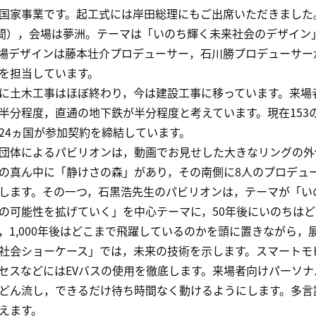
家事業です。起工式には岸田総理にもご出席いただきました。会期
日間），会場は夢洲。テーマは「いのち輝く未来社会のデザイ
場デザインは藤本壮介プロデューサー，石川勝プロデューサー
を担当しています。
土木工事はほぼ終わり，今は建設工事に移っています。来場
半分程度，直通の地下鉄が半分程度と考えています。現在153
24ヵ国が参加契約を締結しています。
体によるパビリオンは，動画でお見せした大きなリングの外
の真ん中に「静けさの森」があり，その南側に8人のプロデュ
します。その一つ，石黒浩先生のパビリオンは，テーマが「い
の可能性を拡げていく」を中心テーマに，50年後にいのちは
，1,000年後はどこまで飛躍しているのかを頭に置きながら，
会ショーケース」では，未来の技術を示します。スマートモ
セスなどにはEVバスの使用を徹底します。来場者向けパーソ
どん流し，できるだけ待ち時間なく動けるようにします。多言
えます。