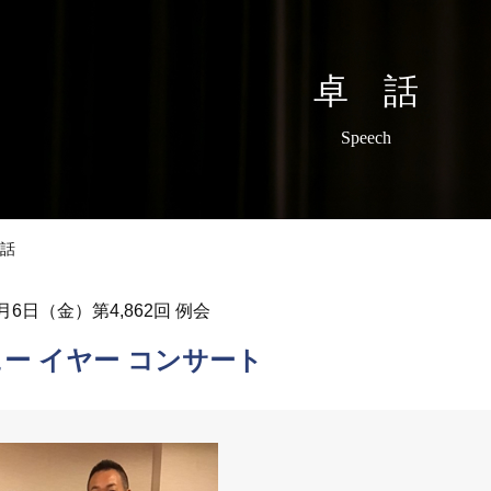
卓 話
Speech
話
1月6日（金）第4,862回 例会
ー イヤー コンサート