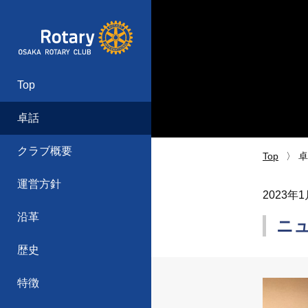
Top
卓話
クラブ概要
Top
卓
運営方針
2023年
沿革
ニュ
歴史
特徴