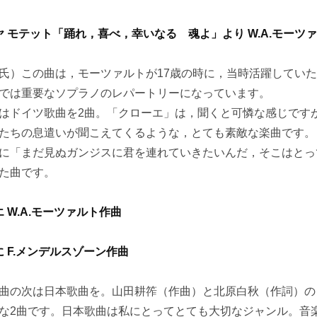
ヤ モテット「踊れ，喜べ，幸いなる 魂よ」より W.A.モーツ
）この曲は，モーツァルトが17歳の時に，当時活躍していた
では重要なソプラノのレパートリーになっています。
ドイツ歌曲を2曲。「クローエ」は，聞くと可憐な感じです
たちの息遣いが聞こえてくるような，とても素敵な楽曲です。
に「まだ見ぬガンジスに君を連れていきたいんだ，そこはとっ
た曲です。
エ W.A.モーツァルト作曲
に F.メンデルスゾーン作曲
の次は日本歌曲を。山田耕筰（作曲）と北原白秋（作詞）の
な2曲です。日本歌曲は私にとってとても大切なジャンル。音