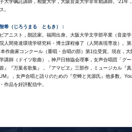
子大学嘱託講師，相愛大学，大阪音楽大学非常勤講師。’21年
ス。
智希（じろうまる ともき）：
ピアニスト，朗読家。福岡出身。大阪大学文学部卒業（音楽学
院人間発達環境学研究科・博士課程修了（人間表現専攻）。第1
全日本作曲家コンクール（重唱・合唱の部）第1位受賞。現在，
学講師（ドイツ歌曲），神戸日独協会理事，女声合唱団「グー
首』『万葉名歌集』，『アマビヱ』三部作，ミュージカル『真
EUM』，女声合唱と語りのための『空蝉と光源氏』他多数。You
・作品を好評配信中。