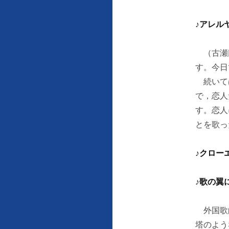
♪アレル
（古瀬氏
す。今日
続いては
で，恋人
す。恋人
とを歌っ
♪クロー
♪歌の翼
外国歌曲
塔のよう