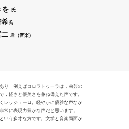
きを
氏
智希
氏
哲二
君（音楽）
あり，例えばコロラトゥーラは，曲芸の
で，軽さと優美さを兼ね備えた声です。
くレッジェーロ。軽やかに優雅な声なが
非常に表現力豊かな声だと思います。
という多才な方です。文学と音楽両面か