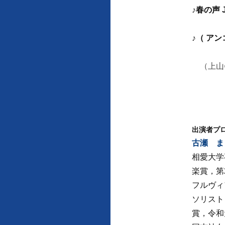
♪春の声
♪（ ア
（上山
出演者プ
古瀬 ま
相愛大学
楽賞，第
フルヴィ
ソリスト
賞，令和