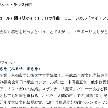
 J.シュトラウス作曲
ンコール）踊り明かそう F．ロウ作曲 ミュージカル「マイ・フ
会長）感想を述べよということですが…。ブラボー
ありが
ロフィール
きを（ふるせ まきを）：
卒業，京都市立芸術大学大学院修了。平成25年度文化庁新進芸
24回奏楽堂日本歌曲コンクール第1位，中田喜直賞，他多数
ア，「フィガロの結婚」スザンナ，「魔笛」パミーナ役など様
としても出演を重ねる。オペラ「人間の声」での演唱に対し第
元年度大阪文化祭奨励賞。’19年兵庫県立芸術文化センターワン