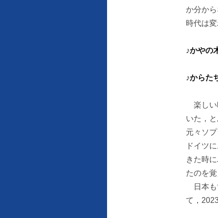
か分から
時代は変
♪かやの
♪からた
楽しい時
いた，と
元々ソプ
ドイツに
きた時に
たのを覚
日本も世
て，20