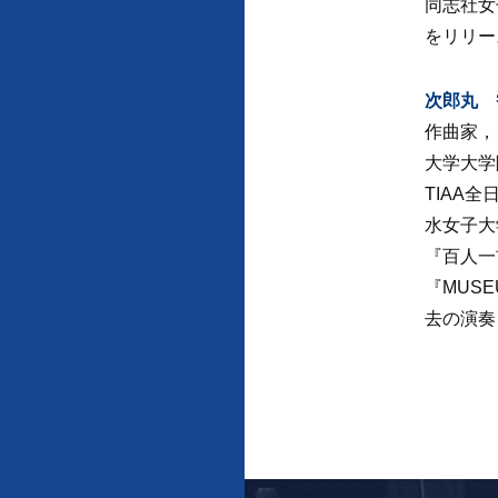
同志社女
をリリー
次郎丸 
作曲家，
大学大学
TIAA
水女子大
『百人一
『MUS
去の演奏