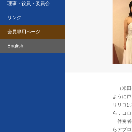
理事・役員・委員会
リンク
会員専用ページ
English
（米田会
ように声
リリコは
ら，コロ
伴奏者の
らアプロ