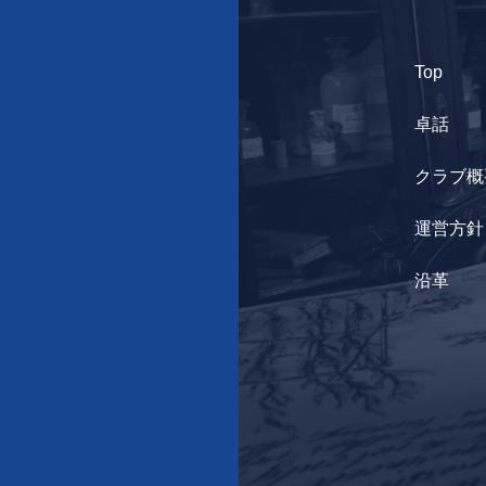
Top
卓話
クラブ概
運営方針
沿革