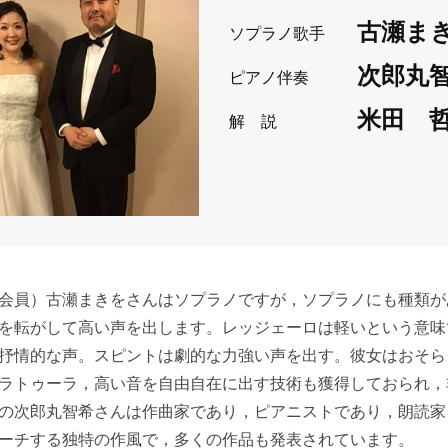
古瀬ま
ソプラノ歌手
次郎丸
ピアノ伴奏
米田 
解 説
員）古瀬まきをさんはソプラノですが，ソプラノにも種類が
を転がして高い声を出します。レッジェーロは軽いという意味
抒情的な声。スピントは劇的な力強い声を出す。彼女はおそら
ラトゥーラ，高い音を自由自在に出す技術も獲得しておられ，
次郎丸智希さんは作曲家であり，ピアニストであり，朗読家
ーチする独特の作風で，多くの作品も発表されています。