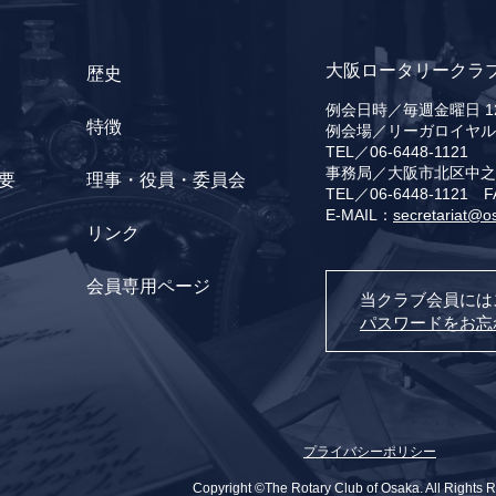
大阪ロータリークラ
歴史
例会日時／毎週金曜日 12
特徴
例会場／リーガロイヤル
TEL／06-6448-1121
事務局／大阪市北区中之島
要
理事・役員・委員会
TEL／06-6448-1121 F
E-MAIL：
secretariat@o
リンク
会員専用ページ
当クラブ会員には
パスワードをお忘
プライバシーポリシー
Copyright ©The Rotary Club of Osaka. All Rights 