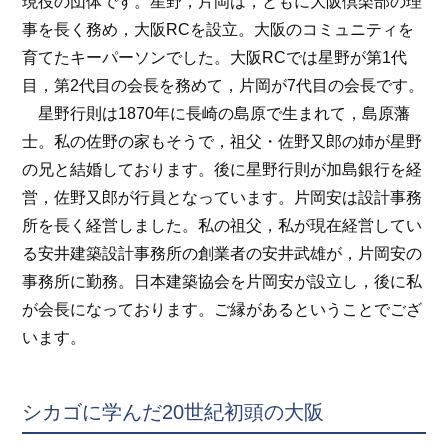
現役の団体です。星野，片岡は，ともに大阪倶楽部の理
事を長く務め，大阪RCを設立。大阪のコミュニティを
育てたキーパーソンでした。大阪RCでは星野が第1代
目，第2代目の会長を務めて，片岡が7代目の会長です。
星野行則は1870年に長崎の島原で生まれて，島原藩
士。私の佐野の家もそうで，祖父・佐野又郎の姉が星野
の兄と結婚しております。後に星野行則が加島銀行を経
営，佐野又郎が行員となっています。片岡安は設計事務
所を長く経営しました。私の祖父，私が現在経営してい
る安井建築設計事務所の創業者の安井武雄が，片岡安の
事務所に勤務。日本建築協会を片岡安が設立し，後に私
が会長になっております。ご縁があるということでござ
います。
シカゴに学んだ20世紀初頭の大阪