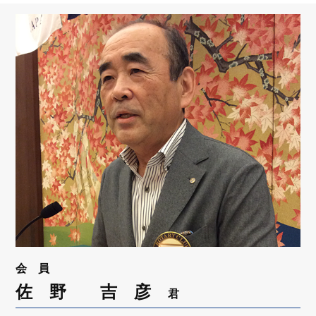
リンク
会員専用ページ
English
会 員
佐 野 吉 彦
君