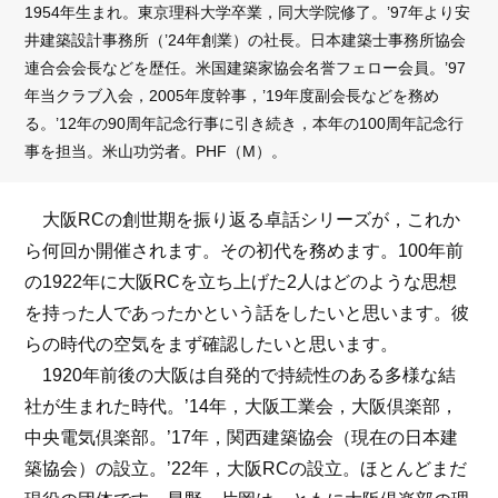
1954年生まれ。東京理科大学卒業，同大学院修了。’97年より安
井建築設計事務所（’24年創業）の社長。日本建築士事務所協会
連合会会長などを歴任。米国建築家協会名誉フェロー会員。’97
年当クラブ入会，2005年度幹事，’19年度副会長などを務め
る。’12年の90周年記念行事に引き続き，本年の100周年記念行
事を担当。米山功労者。PHF（M）。
大阪RCの創世期を振り返る卓話シリーズが，これか
ら何回か開催されます。その初代を務めます。100年前
の1922年に大阪RCを立ち上げた2人はどのような思想
を持った人であったかという話をしたいと思います。彼
らの時代の空気をまず確認したいと思います。
1920年前後の大阪は自発的で持続性のある多様な結
社が生まれた時代。’14年，大阪工業会，大阪倶楽部，
中央電気倶楽部。’17年，関西建築協会（現在の日本建
築協会）の設立。’22年，大阪RCの設立。ほとんどまだ