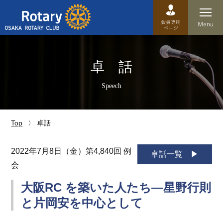
Top
卓 話
卓話
Speech
クラブ概要
運営方針
Top
卓話
沿革
2022年7月8日（金）第4,840回 例
卓話一覧
会
歴史
大阪RC を築いた人たち―星野行則
特徴
と片岡安を中心として
理事・役員・委員会