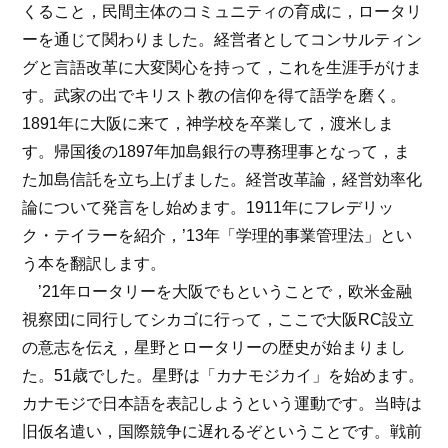
くること，民間主体のコミュニティの育成に，ロータリ
ーを通じて関わりました。経営者としてコンサルティン
グと言語改革に大変関心を持って，これを生涯手がけま
す。武家の出でキリスト教の信仰を得て語学を磨く。
1891年に大阪に来て，神学校を卒業して，渡米しま
す。帰国後の1897年加島銀行の専務理事となって，ま
た加島信託を立ち上げました。経営改革論，経営効率化
論について発言をし始めます。1911年にフレデリッ
ク・テイラーを紹介，’13年「学理的事業管理法」とい
う本を翻訳します。
’21年ロータリーを大阪でもということで，欧米金融
視察団に同行してシカゴに行って，ここで大阪RC設立
の意志を伝え，星野とロータリーの歴史が始まりまし
た。51歳でした。星野は「カナモジカイ」を始めます。
カナモジで日本語を表記しようという運動です。当時は
旧仮名遣い，国際競争に遅れるぞということです。戦前