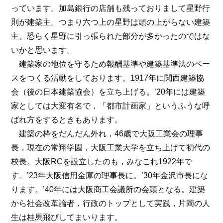
っています。加島銀行の店舗も残っておりまして星野行
則が建築主。つまり六つ上の星野は頭の上がらない建築
主。恐らく星野に引っ張られた部分が多かったのではな
いかと思います。
建築家の地位を守るため報酬基準や建築基準法のベー
スをつくる活動をしております。1917年に関西建築協
会（後の日本建築協会）を立ち上げる。’20年には建築
家としては大変有名で，「都市計画家」というふうな呼
ばれ方をするときもあります。
建築の枠をだんだん外れ，46歳で大阪工業会の理事
長，現在の常翔学園，大阪工業大学を立ち上げて初代の
校長。大阪RCを設立したのも，みなこれ1922年で
す。’23年大阪信用金庫の理事長に。’30年金沢市長にな
ります。’40年には大阪商工会議所の会頭となる。建築
から社会改革論者，行政のトップとして実践，片岡の人
生は桂馬飛びしてまいります。