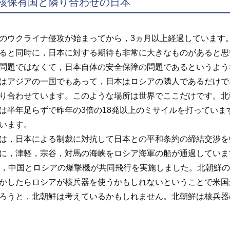
核保有国と隣り合わせの日本
ウクライナ侵攻が始まってから，3ヵ月以上経過しています
ると同時に，日本に対する期待も非常に大きなものがあると思
問題ではなくて，日本自体の安全保障の問題であるというよう
アジアの一国でもあって，日本はロシアの隣人であるだけで
り合わせています。このような場所は世界でここだけです。北
は半年足らずで昨年の3倍の18発以上のミサイルを打ってい
います。
，日本による制裁に対抗して日本との平和条約の締結交渉を
に，津軽，宗谷，対馬の海峡をロシア海軍の船が通過していま
は，中国とロシアの爆撃機が共同飛行を実施しました。北朝鮮
かしたらロシアが核兵器を使うかもしれないということで米国
ろうと，北朝鮮は考えているかもしれません。北朝鮮は核兵器