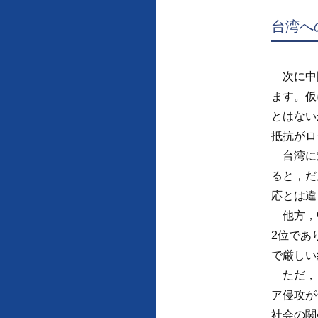
台湾へ
次に中国
ます。仮
とはない
抵抗がロ
台湾に対
ると，だ
応とは違
他方，中
2位であ
で厳しい
ただ，「
ア侵攻が
社会の関