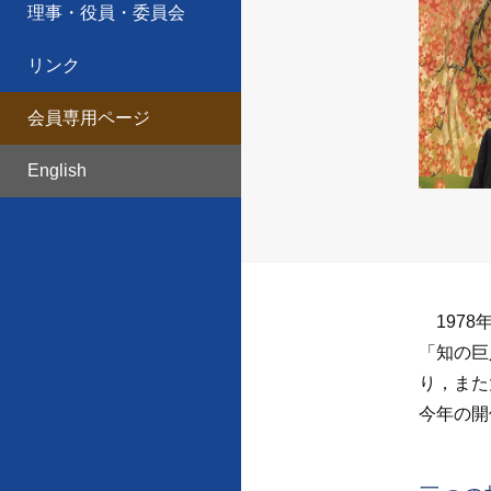
理事・役員・委員会
リンク
会員専用ページ
English
1978
「知の巨
り，また
今年の開