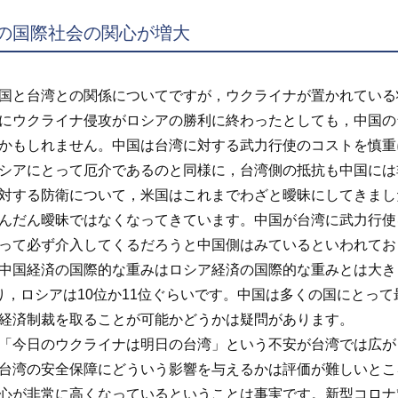
の国際社会の関心が増大
と台湾との関係についてですが，ウクライナが置かれている
にウクライナ侵攻がロシアの勝利に終わったとしても，中国の
かもしれません。中国は台湾に対する武力行使のコストを慎重
シアにとって厄介であるのと同様に，台湾側の抵抗も中国には
する防衛について，米国はこれまでわざと曖昧にしてきまし
んだん曖昧ではなくなってきています。中国が台湾に武力行使
って必ず介入してくるだろうと中国側はみているといわれてお
国経済の国際的な重みはロシア経済の国際的な重みとは大き
り，ロシアは10位か11位ぐらいです。中国は多くの国にとっ
経済制裁を取ることが可能かどうかは疑問があります。
今日のウクライナは明日の台湾」という不安が台湾では広が
台湾の安全保障にどういう影響を与えるかは評価が難しいとこ
心が非常に高くなっているということは事実です。新型コロナ