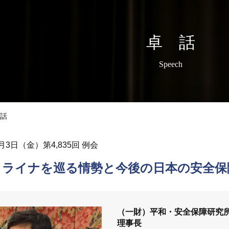
卓 話
Speech
話
6月3日（金）第4,835回 例会
クライナを巡る情勢と今後の日本の安全保
（一財）平和・安全保障研究
理事長