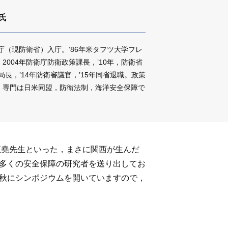
氏
庁（現防衛省）入庁。’86年米タフツ大学フレ
004年防衛庁防衛政策課長，’10年，防衛省
局長，’14年防衛審議官，’15年同省退職。政策
。専門は日米同盟，防衛法制，海洋安全保障で
正堯先生といった，まさに関西が生んだ
多くの安全保障の研究者を送り出してお
秋にシンポジウムを開いていますので，