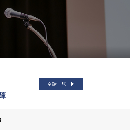
卓話一覧
障
所