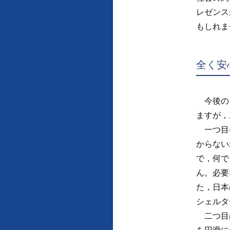
レゼンス
もしれま
全く安
今後の日
ますが，
一つ目に
からない
で，何で
ん。必要
た，日本
シェルタ
二つ目は