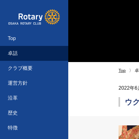
Top
卓話
クラブ概要
Top
卓
運営方針
2022年
沿革
ウ
歴史
特徴