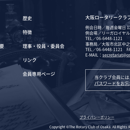
大阪ロータリークラ
歴史
例会日時／毎週金曜日 12
特徴
例会場／リーガロイヤル
TEL／06-6448-1121
事務局／大阪市北区中之島
要
理事・役員・委員会
TEL／06-6448-1121 F
E-MAIL：
secretariat@o
リンク
会員専用ページ
当クラブ会員には
パスワードをお忘
プライバシーポリシー
Copyright ©The Rotary Club of Osaka. All Rights 