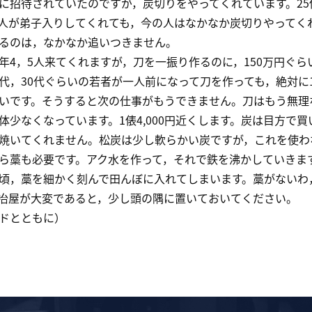
に招待されていたのですが，炭切りをやってくれています。25
人が弟子入りしてくれても，今の人はなかなか炭切りやってく
るのは，なかなか追いつきません。
4，5人来てくれますが，刀を一振り作るのに，150万円ぐら
0代，30代ぐらいの若者が一人前になって刀を作っても，絶対に
いです。そうすると次の仕事がもうできません。刀はもう無理
少なくなっています。1俵4,000円近くします。炭は目方で
焼いてくれません。松炭は少し軟らかい炭ですが，これを使わ
藁も必要です。アク水を作って，それで鉄を沸かしていきま
頃，藁を細かく刻んで田んぼに入れてしまいます。藁がないわ
冶屋が大変であると，少し頭の隅に置いておいてください。
ドとともに）