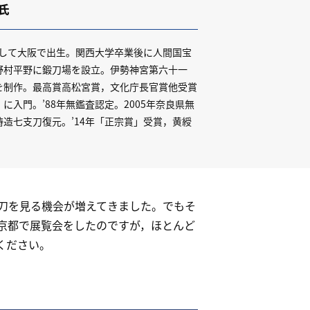
氏
男として大阪で出生。関西大学卒業後に人間国宝
野村平野に鍛刀場を設立。伊勢神宮第六十一
を制作。最高賞高松宮賞，文化庁長官賞他受賞
入門。’88年無鑑査認定。2005年奈良県無
造七支刀復元。’14年「正宗賞」受賞，黄綬
刀を見る機会が増えてきました。でもそ
京都で展覧会をしたのですが，ほとんど
ください。