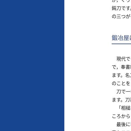
鈍刀です
の三つが
鍛冶屋
現代でも
で，奉書
ます。名
のことを
刀で一番
ます。刀
「相槌を
ころから
最後に我