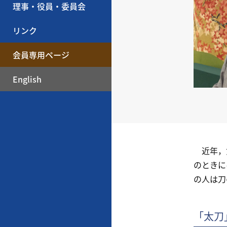
理事・役員・委員会
リンク
会員専用ページ
English
近年，女
のときに
の人は刀
「太刀