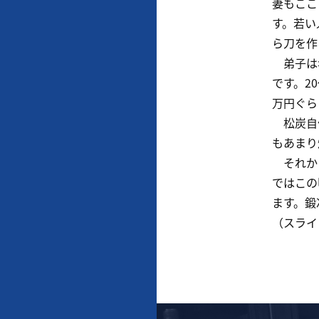
妻もここ
す。若い
ら刀を作
弟子は年
です。2
万円ぐら
松炭自体
もあまり
それから
ではこの
ます。鍛
（スライ