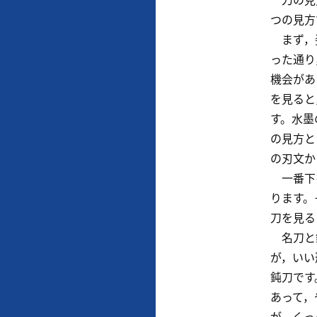
つの見方
まず，姿
った通り
機会があ
を見ると
す。水墨
の見方と
の刃文か
一番下を
ります。
刀を見る
名刀と鈍
が，いい
鈍刀です
あって，
が，くっ