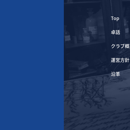
Top
卓話
クラブ概
運営方針
沿革