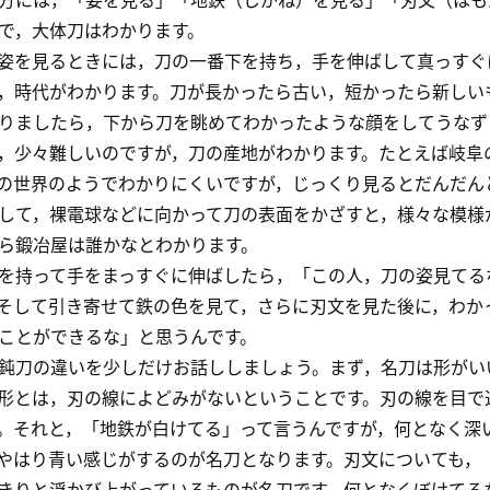
で，大体刀はわかります。
を見るときには，刀の一番下を持ち，手を伸ばして真っすぐ
，時代がわかります。刀が長かったら古い，短かったら新しい
りましたら，下から刀を眺めてわかったような顔をしてうなず
，少々難しいのですが，刀の産地がわかります。たとえば岐阜
の世界のようでわかりにくいですが，じっくり見るとだんだん
して，裸電球などに向かって刀の表面をかざすと，様々な模様
ら鍛冶屋は誰かなとわかります。
持って手をまっすぐに伸ばしたら，「この人，刀の姿見てる
そして引き寄せて鉄の色を見て，さらに刃文を見た後に，わか
ことができるな」と思うんです。
刀の違いを少しだけお話ししましょう。まず，名刀は形がい
形とは，刃の線によどみがないということです。刃の線を目で
。それと，「地鉄が白けてる」って言うんですが，何となく深
やはり青い感じがするのが名刀となります。刃文についても，
きりと浮かび上がっているものが名刀です。何となくぼけてる