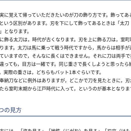
に覚えて帰っていただきたいのが刀の飾り方です。飾ってあ
という区別があります。刃を下にして飾ってあるときは「太刀
」となります。
飾る太刀は，時代が古くなります。刃を上に飾る刀は，室町
ります。太刀は馬に乗って戦う時代ですから，馬からは相手が
ていますので，そんなに長くはできません。それに刀は両手で
っても，目方は一緒です。同じ重さで長くしようと思ったら
。実際の重さは，どちらもバット1本ぐらいです。
納刀などに例外はありますが，どこかで刀を見たときに，刃
たら室町末期から江戸時代に入って，というのが基本となりま
つの見方
には，「姿を見る」「地鉄（じがね）を見る」「刃文（はも