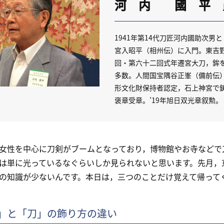
河 内 國 平
1941年第14代刀匠河内國助次
宮入昭平（相州伝）に入門。東吉
回・第六十二回式年遷宮大刀，鉾
多数。人間国宝隅谷正峯（備前伝）に
形文化財保持者認定，石上神宮で鋳
褒章受章。’19年旭日双光章叙勲。
性を中心に刀剣がブームとなっており，博物館やお寺などで
は単に光っているなぐらいしか見られないと思います。先月，
の知識が少ないんです。本日は，三つのことだけ覚えて帰って
」と「刀」の飾り方の違い