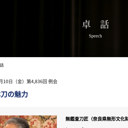
卓 話
Speech
話
6月10日（金）第4,836回 例会
本刀の魅力
無鑑査刀匠（奈良県無形文化