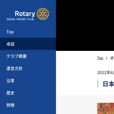
Top
卓話
クラブ概要
Top
卓
運営方針
2022年
沿革
日
歴史
特徴