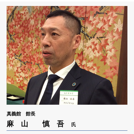
リンク
会員専用ページ
English
真義館 館長
麻 山 慎 吾
氏