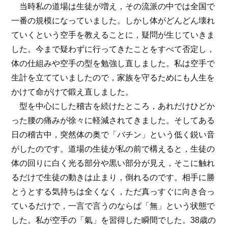
当時私の道場は生徒が増え，その流派の中では全国で
一番の規模になっていました。しかし体がどんどん壊れ
ていくという空手を教えることに，疑問が生じていきま
した。今まで疑わずに行ってきたことをすべて否定し，
体の仕組みや空手の型を勉強し直しました。私は空手で
生計を立てていましたので，家族を守るためにも人生を
かけて命がけで鍛え直しました。
型を中心にした稽古を続けたところ，あれだけひどか
った腰の痛みが徐々に軽減されてきました。そしてある
日の稽古中，突然体の奥で「バチン」という低く鋭い音
がしたのです。道場の生徒が私の前で構えると，生徒の
体の回りに白く光る部分や黒い部分が見え，そこに触れ
るだけで生徒の動きは止まり，倒れるのです。相手に勝
とうとする気持ちは全くなく，ただ真っすぐに向き合っ
ているだけで，一言で言うのならば「無」という状態で
した。私が空手の「氣」を習得した瞬間でした。38歳の