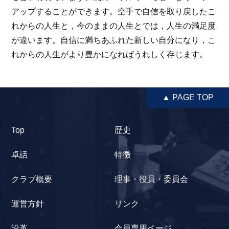
アップすることができます。空手で自信を取り戻したこ
れからの人生と，今のままの人生とでは，人生の満足度
が違います。自信に満ちあふれた新しい自分になり，こ
れからの人生がより豊かになればうれしく存じます。
▲ PAGE TOP
Top
歴史
卓話
特徴
クラブ概要
理事・役員・委員会
運営方針
リンク
沿革
会員専用ページ