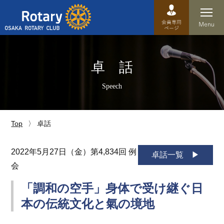
Top
卓 話
卓話
Speech
クラブ概要
運営方針
Top
卓話
沿革
2022年5月27日（金）第4,834回 例
卓話一覧
会
歴史
「調和の空手」身体で受け継ぐ日
特徴
本の伝統文化と氣の境地
理事・役員・委員会