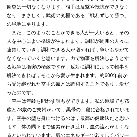
衝突は一切なくなります。相手は反撃や抵抗ができなく
なり，まさしく，武術の究極である「戦わずして勝つ」
の境地に至ります。
また，このようなことができる人が一人いると，その
人を中心によい循環が生まれます。調和が周囲の人々に
連鎖していき，調和できる人が増えれば，争いもやがて
なくなっていくと思います。力で物事を解決しようとす
る戦争は衝突の極致ですが，反対に調和によって物事を
解決できれば，そこから愛が生まれます。約600年前か
ら受け継がれた空手の氣とは調和することであり，愛だ
ったのです。
空手は年齢を問わず誰もができます。私の道場でも79
歳と78歳のご夫婦がいて，黒帯の二段に合格されていま
す。空手の型を身につけるのは，最高の健康法だと思い
ます。体の隅々まで酸素が行き渡り，血の流れがよくな
るといわれています。氣のエネルギーで若々しくパワー