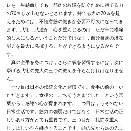
レを一生懸命しても，筋肉の故障を防ぐために持てる力
の70％しか出せないとされます。持てる力の70％を超
えるためには，不随意筋の働きが必要不可欠になってき
ます。武術，武道が，心を重んじるのは，ただ単に模範
的な人になるということだけではなく，自分自身の潜在
能力を最大に発揮することができるようになるからで
す。
真の空手を身につけ，さらに氣を習得するには，次に
挙げる武術の先人の三つの教えを守らなければなりませ
ん。
一つ目は日本の伝統文化と習慣です。食事の前の「い
ただきます」，食後の「ごちそうさまでした」という言
葉から，感謝の心が育まれます。二つ目は，うそのない
日常生活です。筋力の強弱だけではなく，日常生活の正
しいあり方がとても重要です。三つ目が，礼節を重ん
じ，正しい型を継承することです。頭の先から足の先ま