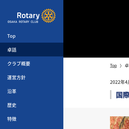
Top
卓話
クラブ概要
Top
卓
運営方針
2022年
沿革
国
歴史
特徴