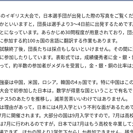
年のイギリス大会で，日本選手団が出発した際の写真をご覧く
かといいますと，団長は選手より3～4日前に出発するためで
とになっています。あらかじめ30問程度が用意されており，団
に参加する約100ヵ国の言語に翻訳する作業もあります。
験終了後，団長たちは採点もしないといけません。その間に
に参加したりしています。表彰式では，成績優秀者に金・銀・
って，約半数の参加者がメダルを受賞し，金・銀・銅の比率は大
豪は中国，米国，ロシア，韓国の4ヵ国です。特に中国はこの20
大会で初参加した日本は，数学が得意な国ということで有名です
ナス5のあたりを推移し，滅茶苦茶いいわけではありません。
理由があって，日本には4月入学という不利な面があるため
7月に開催されます。大部分の国は9月入学ですので，7月は高
Oは7月に行われるのですが，日本では7月はもう高校を卒業し
出場できず，ほかの国より1学年下からしか参加できません。残