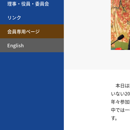
理事・役員・委員会
リンク
会員専用ページ
English
本日は国
いない2
年々参加
中では一
す。