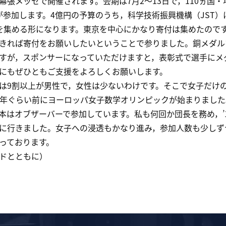
張メッセで開催されます。会期は7月2～13日で，110ヵ国・地
0人が参加します。4億円の予算のうち，科学技術振興機構（JS
を集める形になります。東京を中心にかなり寄付は集めたので
きれば寄付をお願いしたいということで参りました。銅メダル
すが，スポンサーになっていただけますと，表彰式で選手にメ
にもぜひともご支援をよろしくお願いします。
9割以上が男性で，女性は少ないわけです。そこで女子だけ
0年ぐらい前にヨーロッパ女子数学オリンピックが始まりまし
本はオブザーバーで参加しています。私も何回か団長を務め，’1
に行きました。女子への浸透もかなり進み，参加人数も少しず
っております。
ドとともに）