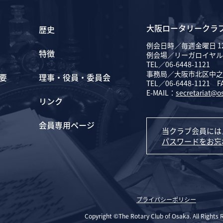
大阪ロータリークラ
歴史
例会日時／毎週金曜日 12
特徴
例会場／リーガロイヤル
TEL／06-6448-1121
事務局／大阪市北区中之島
要
理事・役員・委員会
TEL／06-6448-1121 F
E-MAIL：
secretariat@o
リンク
会員専用ページ
当クラブ会員には
パスワードをお忘
プライバシーポリシー
Copyright ©The Rotary Club of Osaka. All Rights 