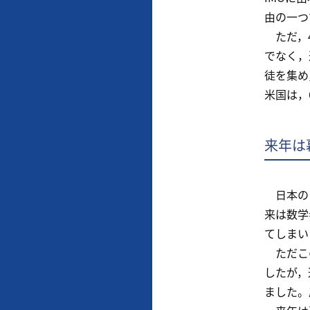
由の一つ
ただ，4
でなく，
徒を集め
米国は，
来年は
日本のメ
来は数学
てしまい
ただこの
したが，
ました。