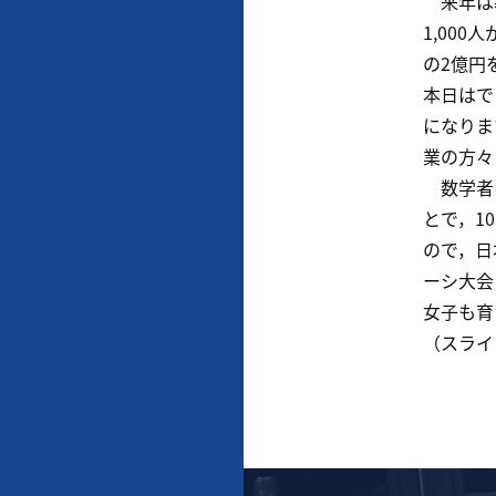
来年は幕
1,00
の2億円
本日はで
になりま
業の方々
数学者は
とで，1
ので，日
ーシ大会
女子も育
（スライ