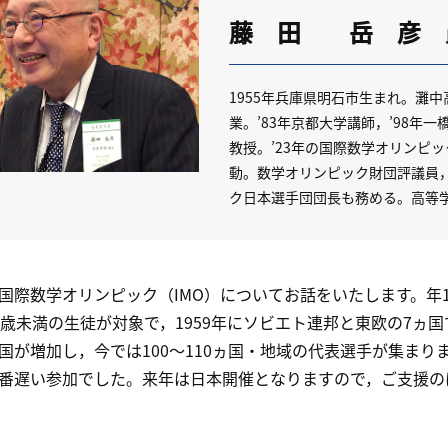
藤 田 岳 彦
1955年兵庫県明石市生まれ。灘中
業。’83年京都大学講師，’98年
教授。’23年の国際数学オリンピ
動。数学オリンピック財団評議員
ク日本選手団団長も務める。高等
際数学オリンピック（IMO）についてお話をいたします。年1
0歳未満の生徒が対象で，1959年にソビエト連邦と東欧の7ヵ
国が増加し，今では100～110ヵ国・地域の代表選手が集まりま
番遅い参加でした。来年は日本開催となりますので，ご支援の