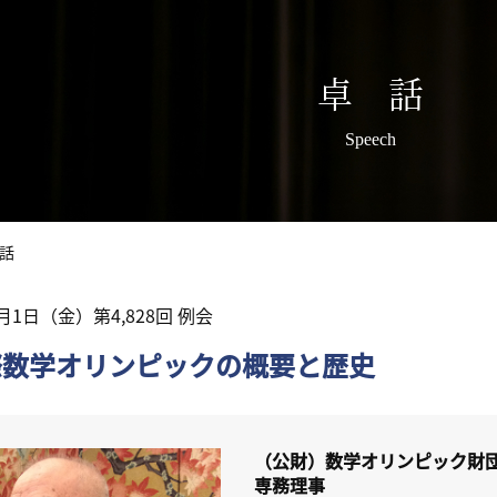
卓 話
Speech
話
4月1日（金）第4,828回 例会
際数学オリンピックの概要と歴史
（公財）数学オリンピック財
専務理事