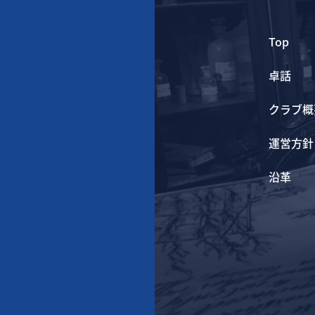
Top
卓話
クラブ概
運営方針
沿革