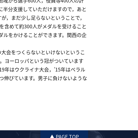
域から選手600人，役員等400人の計
T）に半分支援していただけますので，あと
すが，まだ少し足らないということで，
を含めて約300人がメダルを受けること
ダルをかけることができます。関西の企
の大会をつくらないといけないというこ
た。ヨーロッパという冠がついています
9年はウクライナ大会，’15年はベラル
つ伸びています。男子に負けないような
▲ PAGE TOP