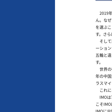
2019
ん。なぜ
を選ぶこ
す。さら
そして試
ーション
五輪と違
す。
世界の強
年の中国
ラスマイ
これには
IMOは
こそIM
IMOに