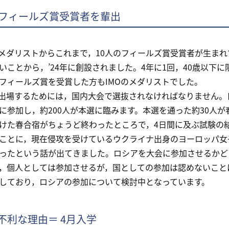
のフィールズ賞受賞者を輩出
メダリストからこれまで，10人のフィールズ賞受賞者が生ま
いことから，’24年に創設されました。4年に1回，40歳以下に
フィールズ賞を受賞した方もIMOのメダリストでした。
出場するためには，国内大会で選抜されなければなりません。日
に参加し，約200人が本選に臨みます。本選を通った約30人
けた春合宿がちょうど終わったところで，4日間に及ぶ試験の
とに，現在侵攻を受けているウクライナ出身のヨーロッパ女
ったという話が出てきました。ロシアを大会に参加させるかど
，個人としては参加させるが，国としての参加は認めないこと
しており，ロシアの参加について検討中となっています。
不利な理由＝ 4月入学