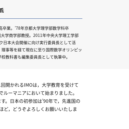
氏
高卒業。’78年京都大学理学部数学科卒
一橋大学商学部教授。2011年中央大学理工学部
ック日本大会開催に向け実行委員長として活
，理事等を経て現在に至り国際数学オリンピッ
学校教科書も編集委員長として執筆中。
回開かれるIMOは，大学教育を受けて
国でルーマニアにおいて始まりました。
す。日本の初参加は’90年で，先進国の
ほど，どうぞよろしくお願いいたしま