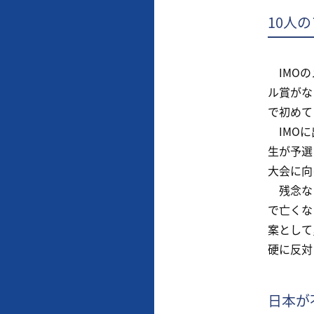
10人
IMOの
ル賞がな
で初めて
IMOに
生が予選
大会に向
残念なこ
で亡くな
案として
硬に反対
日本が