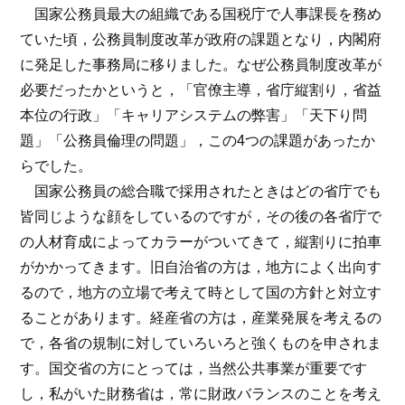
国家公務員最大の組織である国税庁で人事課長を務め
ていた頃，公務員制度改革が政府の課題となり，内閣府
に発足した事務局に移りました。なぜ公務員制度改革が
必要だったかというと，「官僚主導，省庁縦割り，省益
本位の行政」「キャリアシステムの弊害」「天下り問
題」「公務員倫理の問題」，この4つの課題があったか
らでした。
国家公務員の総合職で採用されたときはどの省庁でも
皆同じような顔をしているのですが，その後の各省庁で
の人材育成によってカラーがついてきて，縦割りに拍車
がかかってきます。旧自治省の方は，地方によく出向す
るので，地方の立場で考えて時として国の方針と対立す
ることがあります。経産省の方は，産業発展を考えるの
で，各省の規制に対していろいろと強くものを申されま
す。国交省の方にとっては，当然公共事業が重要です
し，私がいた財務省は，常に財政バランスのことを考え