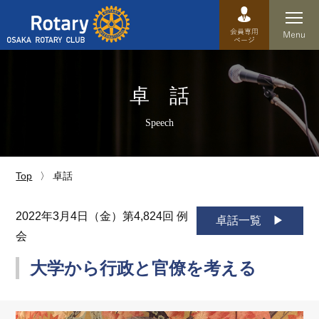
Top
卓 話
卓話
Speech
クラブ概要
運営方針
Top
卓話
沿革
2022年3月4日（金）第4,824回 例
卓話一覧
会
歴史
大学から行政と官僚を考える
特徴
理事・役員・委員会