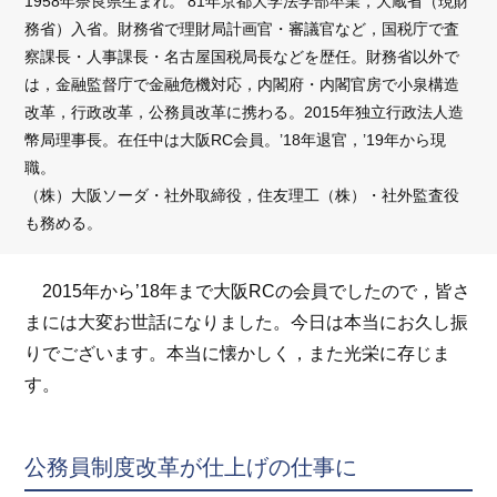
1958年奈良県生まれ。’81年京都大学法学部卒業，大蔵省（現財
務省）入省。財務省で理財局計画官・審議官など，国税庁で査
察課長・人事課長・名古屋国税局長などを歴任。財務省以外で
は，金融監督庁で金融危機対応，内閣府・内閣官房で小泉構造
改革，行政改革，公務員改革に携わる。2015年独立行政法人造
幣局理事長。在任中は大阪RC会員。’18年退官，’19年から現
職。
（株）大阪ソーダ・社外取締役，住友理工（株）・社外監査役
も務める。
2015年から’18年まで大阪RCの会員でしたので，皆さ
まには大変お世話になりました。今日は本当にお久し振
りでございます。本当に懐かしく，また光栄に存じま
す。
公務員制度改革が仕上げの仕事に