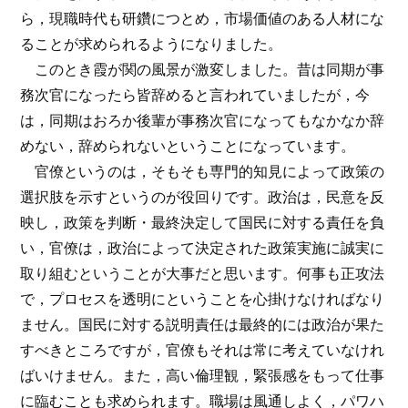
ら，現職時代も研鑽につとめ，市場価値のある人材にな
ることが求められるようになりました。
このとき霞が関の風景が激変しました。昔は同期が事
務次官になったら皆辞めると言われていましたが，今
は，同期はおろか後輩が事務次官になってもなかなか辞
めない，辞められないということになっています。
官僚というのは，そもそも専門的知見によって政策の
選択肢を示すというのが役回りです。政治は，民意を反
映し，政策を判断・最終決定して国民に対する責任を負
い，官僚は，政治によって決定された政策実施に誠実に
取り組むということが大事だと思います。何事も正攻法
で，プロセスを透明にということを心掛けなければなり
ません。国民に対する説明責任は最終的には政治が果た
すべきところですが，官僚もそれは常に考えていなけれ
ばいけません。また，高い倫理観，緊張感をもって仕事
に臨むことも求められます。職場は風通しよく，パワハ