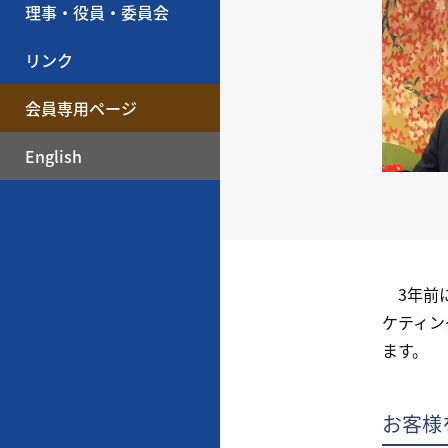
理事・役員・委員会
リンク
会員専用ページ
English
3年前に
ケティン
ます。
お客様