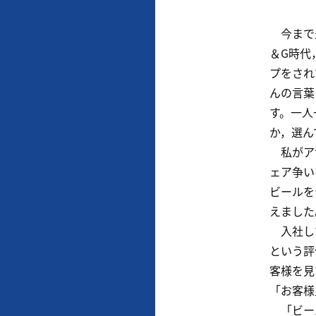
今まで最
＆G時代
プをされ
んの言葉に
す。一人
か，選ん
私がアサ
ェア争い
ビールを
えました
入社して
という評
客様を見
「お客様
「ビール