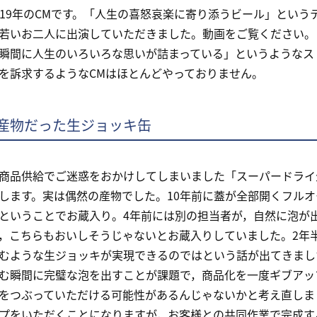
019年のCMです。「人生の喜怒哀楽に寄り添うビール」とい
若いお二人に出演していただきました。動画をご覧ください。
瞬間に人生のいろいろな思いが詰まっている」というようなス
を訴求するようなCMはほとんどやっておりません。
産物だった生ジョッキ缶
品供給でご迷惑をおかけしてしまいました「スーパードライ
します。実は偶然の産物でした。10年前に蓋が全部開くフル
ということでお蔵入り。4年前には別の担当者が，自然に泡が
，こちらもおいしそうじゃないとお蔵入りしていました。2年
むような生ジョッキが実現できるのではという話が出てきまし
瞬間に完璧な泡を出すことが課題で，商品化を一度ギブアッ
をつぶっていただける可能性があるんじゃないかと考え直しま
プをいただくことになりますが，お客様との共同作業で完成す