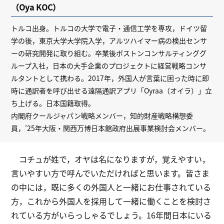
（Oya KOC）
トルコ出身。トルコの大学で電子・通信工学を専攻，ドイツ留
学の後，東京大学大学院入学，アルツハイマー病の検出センサ
ーの研究開発に取り組む。卒業後ボストンコンサルティンググ
ループ入社，日本の大手企業のプロジェクトに経営戦略コンサ
ルタントとして携わる。2017年，外国人が言葉に困った時に即
時に通訳者を呼び出せる遠隔通訳アプリ「Oyraa（オイラ）」立
ち上げる。日本国籍取得。
内閣府クールジャパン戦略メンバー，知的財産戦略構想委
員，’25年大阪・関西万博日本館政府出展事業検討会メンバー。
コチュが姓で，オヤは名になりますが，覚えやすい，
言いやすい方で呼んでいただければと思います。皆さま
の中には，既に多くの外国人と一緒にお仕事されている
方，これから外国人を採用して一緒に働くことを検討さ
れている方がいらっしゃるでしょう。16年間日本にいる