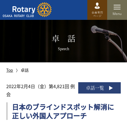
Top
卓 話
卓話
Speech
クラブ概要
運営方針
Top
卓話
沿革
2022年2月4日（金）第4,821回 例
卓話一覧
会
歴史
日本のブラインドスポット解消に
特徴
正しい外国人アプローチ
理事・役員・委員会