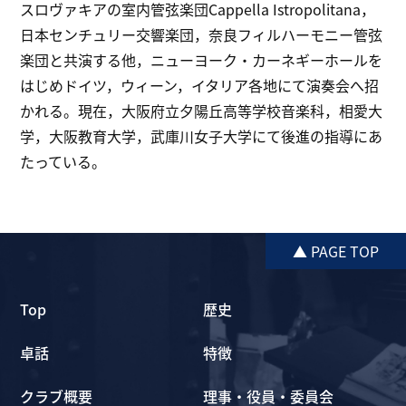
スロヴァキアの室内管弦楽団Cappella Istropolitana，
日本センチュリー交響楽団，奈良フィルハーモニー管弦
楽団と共演する他，ニューヨーク・カーネギーホールを
はじめドイツ，ウィーン，イタリア各地にて演奏会へ招
かれる。現在，大阪府立夕陽丘高等学校音楽科，相愛大
学，大阪教育大学，武庫川女子大学にて後進の指導にあ
たっている。
▲ PAGE TOP
Top
歴史
卓話
特徴
クラブ概要
理事・役員・委員会