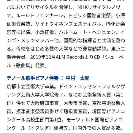
パにおいてリサイタルを開催し，NHKリサイタルノヴ
ァ，ルールトリエンナーレ，トビリシ国際音楽祭，小澤
征爾音楽塾，サイトウキネンフェスティバル，PMF音楽
祭等に出演。小澤征爾，ハルトムート・ヘンヒェン，イ
ンゴ・メッツマッハー他，国際的な指揮者と共演を重ね
る。母校をはじめ多数の大学などで非常勤講師。東京二
期会会員。2019年12月ALM RecordsよりCD「シューベ
ルト歌曲集」発売。
テノール歌手ピアノ伴奏 ： 中村 太紀
京都市立芸術大学卒業。ドイツ・エッセン・フォルクヴ
ァング芸術大学大学院修了。なにわ芸術祭新人賞（第1
位）併せて大阪府知事賞，大阪市長賞，京都芸術祭新人
賞，摂津音楽祭銀賞併せて聴衆審査賞，堺国際ピアノコ
ンクール高校生部門第1位，モーツァルト国際ピアノコ
ンクール（イタリア）優勝等，国内外での入賞歴多数。