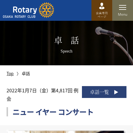
Top
卓 話
卓話
Speech
クラブ概要
運営方針
Top
卓話
沿革
2022年1月7日（金）第4,817回 例
卓話一覧
会
歴史
ニュー イヤー コンサート
特徴
理事・役員・委員会