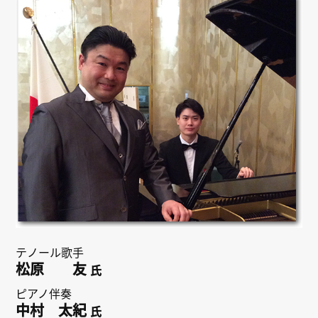
リンク
会員専用ページ
English
テノール歌手
松原 友
氏
ピアノ伴奏
中村 太紀
氏