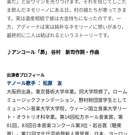
薬だ」と安ワインを売りつけます。それを信じてしこた
ま飲んだネモリーノにある日，村の娘たちが寄ってきま
す。実は遺産相続で彼は大金持ちになったのです。一
方，アディーナは実は純朴なネモリーノに想いがあり，
最終的に二人は結ばれるというストーリーです。
♪アンコール「昴」 谷村 新司作詞・作曲
出演者プロフィール
テノール歌手 ： 松原 友
大阪府出身。東京藝術大学卒業。同大学院修了。ローム
ミュージックファンデーション，野村財団奨学生として
ミュンヘン音楽大学大学院，ウィーン国立音楽大学リー
ト・オラトリオ科卒業。第14回松方ホール音楽賞，第
81回，83回日本音楽コンクール第3位・岩谷賞（聴衆
賞），第71回文化庁芸術祭新人賞受賞。日本，ヨーロッ