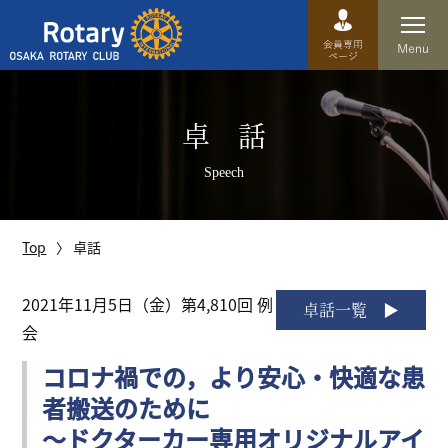
Top
卓 話
卓話
Speech
クラブ概要
運営方針
Top
卓話
沿革
2021年11月5日（金）第4,810回 例
卓話一覧
会
歴史
コロナ禍での，より安心・快適な患
特徴
者搬送のために
理事・役員・委員会
～ドクターカー専用オリジナルアイ