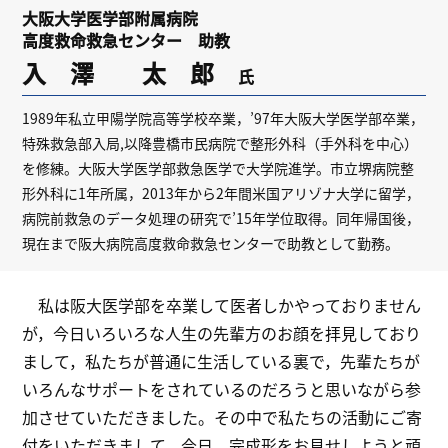
大阪大学医学部附属病院
高度救命救急センター 助教
入 澤 太 郎
氏
1989年私立甲陽学院高等学校卒業，’97年大阪大学医学部卒業，
特殊救急部入局,以降豊橋市民病院で整形外科（手外科を中心）
を修練。大阪大学医学部救急医学で大学院進学。市立堺病院整
形外科に1年所属，2013年から2年間米国アリゾナ大学に留学，
病院前救急のデータ処理の研究で’15年学位取得。同年帰国後，
現在まで阪大病院高度救命救急センターで助教として勤務。
私は阪大医学部を卒業して医者しかやっておりません
が，今日いろいろな人生の先輩方のお顔を拝見しており
まして，私たちが普通に生活している裏で，先輩たちが
いろんなサポートをされているのだろうと思いながら参
加させていただきました。その中で私たちの活動にご寄
付をいただきまして，今日，完成形をお見せしようと頑