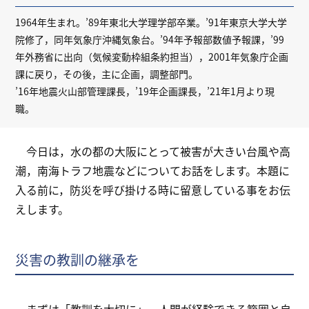
1964年生まれ。’89年東北大学理学部卒業。’91年東京大学大学
院修了，同年気象庁沖縄気象台。’94年予報部数値予報課，’99
年外務省に出向（気候変動枠組条約担当），2001年気象庁企画
課に戻り，その後，主に企画，調整部門。
’16年地震火山部管理課長，’19年企画課長，’21年1月より現
職。
今日は，水の都の大阪にとって被害が大きい台風や高
潮，南海トラフ地震などについてお話をします。本題に
入る前に，防災を呼び掛ける時に留意している事をお伝
えします。
災害の教訓の継承を