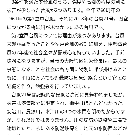
3条件を満たす台風のうち，強度や高潮の程度の割に
被害が少なった台風が2つあります。今年で60周年の
1961年の第2室戸台風。それに2018年の台風21号。関空
につながる橋に船がぶつかったあの台風です。
第2室戸台風については理由が幾つかあります。台風
来襲が昼だったことや室戸台風の教訓に加え，伊勢湾台
風の2年後で社会全体が警戒心を持っていました。手前
味噌になりますが，当時の大阪管区気象台長は，最悪の
事態になることを社会の各方面に特別に呼び掛けるとと
もに，平時においても近畿防災気象連絡会という官民の
組織を作り，勉強会を行っていました。
台風21号は記録的な暴風と高潮に見舞われましたが，
被害は港湾部分に限定され，街中はほとんどなかった。
安治川，尻無川，木津川の3つの水門を閉めたからです
が，それだけではありません。川の堤防が鉄橋や工場で
途切れたところにある防潮鉄扉を，地元の水防団などが