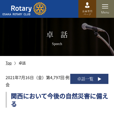
Top
卓 話
卓話
Speech
クラブ概要
運営方針
Top
卓話
沿革
2021年7月16日（金）第4,797回 例
卓話一覧
会
歴史
関西において今後の自然災害に備え
特徴
る
理事・役員・委員会