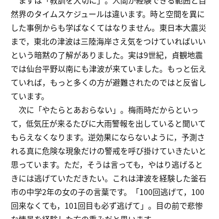
まずは「教訓を大切に」。人間が経験できる範囲と自
然界のタイムスケジュールは違います。時と空間を異に
した事例からも学ばなくてはなりません。東日本大震災
まで，東北の津波は三陸海岸さえ気をつけていればいい
という暗黙の了解がありました。実は9世紀，貞観地震
では仙台平野以南にも津波が来ていました。もっと伝え
ていれば，もっと多くの方が避難されたのではと反省し
ています。
次に「やたらとあおらない」。梅雨時だからといっ
て，低気圧が来るたびに大雨警報を出していると聞いて
もらえなくなります。逆効果にならないように，予測さ
れる真に危険な現象だけの警戒を呼び掛けていきたいと
思っています。ただ，そうは言っても，やはり逃げると
きには逃げていただきたい。これは津波を経験した釜石
市の中学2年の女の子の言葉です。「100回逃げて，100
回来なくても，101回目も必ず逃げて」。目の前で悲惨