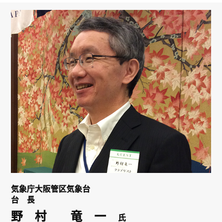
リンク
会員専用ページ
English
気象庁大阪管区気象台
台 長
野 村 竜 一
氏