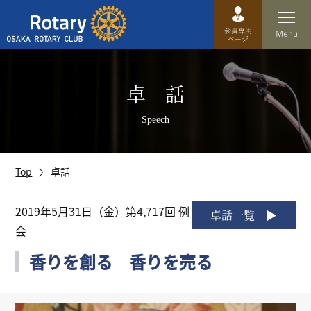
Top
卓 話
卓話
Speech
クラブ概要
運営方針
Top
卓話
沿革
2019年5月31日（金）第4,717回 例
卓話一覧
会
歴史
香りを創る 香りを売る
特徴
理事・役員・委員会