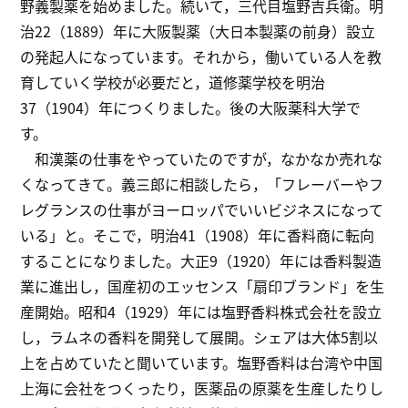
野義製薬を始めました。続いて，三代目塩野吉兵衛。明
治22（1889）年に大阪製薬（大日本製薬の前身）設立
の発起人になっています。それから，働いている人を教
育していく学校が必要だと，道修薬学校を明治
37（1904）年につくりました。後の大阪薬科大学で
す。
和漢薬の仕事をやっていたのですが，なかなか売れな
くなってきて。義三郎に相談したら，「フレーバーやフ
レグランスの仕事がヨーロッパでいいビジネスになって
いる」と。そこで，明治41（1908）年に香料商に転向
することになりました。大正9（1920）年には香料製造
業に進出し，国産初のエッセンス「扇印ブランド」を生
産開始。昭和4（1929）年には塩野香料株式会社を設立
し，ラムネの香料を開発して展開。シェアは大体5割以
上を占めていたと聞いています。塩野香料は台湾や中国
上海に会社をつくったり，医薬品の原薬を生産したりし