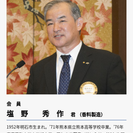
リンク
会員専用ページ
English
会 員
塩 野 秀 作
君
（香料製造）
1952年明石市生まれ。’71年熊本県立熊本高等学校卒業。’76年