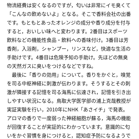
物流経費は安くなるのですが，匂いは非常にイモ臭くて
「こんなの飲めないよ」となる。そこで香料会社の出番
です。もともとあったオレンジの成分や香り成分を付与
すると，おいしい味へと変わります。2番目はスポーツ
飲料などの機能性食品・飲料への香味付け。3番目は芳
香剤，入浴剤，シャンプー，リンスなど，快適な生活の
手助けです。4番目は危険予知の手助け。先ほどの無臭
の天然ガスに臭いをつけるなどですね。
最後に「香りの効用」について。香りをかぐと，嗅覚
を司る中枢神経に刺激が伝わります。そうするとその刺
激が隣接する記憶を司る海馬に伝達され，記憶を引き出
しやすい状況になる。鳥取大学医学部の浦上克哉教授が
実証実験を行い，2010年にNHK「あさイチ」で発表。
アロマの香りで一度弱った神経細胞が蘇る，海馬の機能
が回復することが実証的にわかっています。意識的に匂
いをかぐ習慣を身につけると，認知症予防になるようで