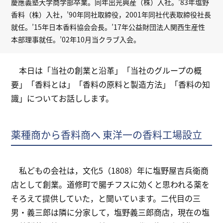
慶應義塾大学商学部卒業。同年出光興産（株）入社。’83年塩野
香料（株）入社，’90年同社取締役，2001年同社代表取締役社長
就任。’15年日本香料協会会長。’17年公益財団法人関西生産性
本部理事就任。’02年10月当クラブ入会。
本日は「当社の創業と沿革」「当社のグループの概
要」「香料とは」「香料の原料と製造方法」「香料の知
識」についてお話しします。
薬種商から香料商へ 東洋一の香料工場設立
私どもの会社は，文化5（1808）年に塩野屋吉兵衛商
店として創業。道修町で腸チフスに効くと思われる薬を
そろえて提供していた，と聞いています。二代目の三
男・義三郎は隣に分家して，塩野義三郎商店，現在の塩