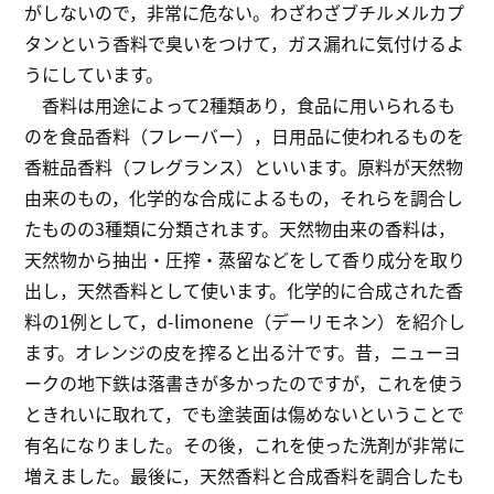
がしないので，非常に危ない。わざわざブチルメルカプ
タンという香料で臭いをつけて，ガス漏れに気付けるよ
うにしています。
香料は用途によって2種類あり，食品に用いられるも
のを食品香料（フレーバー），日用品に使われるものを
香粧品香料（フレグランス）といいます。原料が天然物
由来のもの，化学的な合成によるもの，それらを調合し
たものの3種類に分類されます。天然物由来の香料は，
天然物から抽出・圧搾・蒸留などをして香り成分を取り
出し，天然香料として使います。化学的に合成された香
料の1例として，d-limonene（デーリモネン）を紹介し
ます。オレンジの皮を搾ると出る汁です。昔，ニューヨ
ークの地下鉄は落書きが多かったのですが，これを使う
ときれいに取れて，でも塗装面は傷めないということで
有名になりました。その後，これを使った洗剤が非常に
増えました。最後に，天然香料と合成香料を調合したも