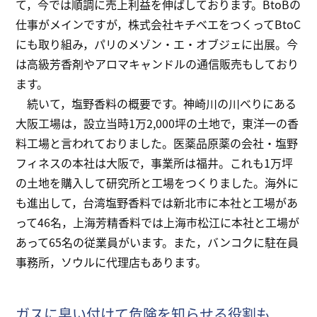
て，今では順調に売上利益を伸ばしております。BtoBの
仕事がメインですが，株式会社キチベエをつくってBtoC
にも取り組み，パリのメゾン・エ・オブジェに出展。今
は高級芳香剤やアロマキャンドルの通信販売もしており
ます。
続いて，塩野香料の概要です。神崎川の川べりにある
大阪工場は，設立当時1万2,000坪の土地で，東洋一の香
料工場と言われておりました。医薬品原薬の会社・塩野
フィネスの本社は大阪で，事業所は福井。これも1万坪
の土地を購入して研究所と工場をつくりました。海外に
も進出して，台湾塩野香料では新北市に本社と工場があ
って46名，上海芳精香料では上海市松江に本社と工場が
あって65名の従業員がいます。また，バンコクに駐在員
事務所，ソウルに代理店もあります。
ガスに臭い付けて危険を知らせる役割も