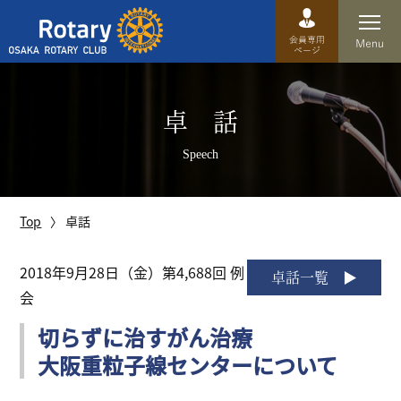
Top
卓 話
卓話
Speech
クラブ概要
運営方針
Top
卓話
沿革
2018年9月28日（金）第4,688回 例
卓話一覧
会
歴史
切らずに治すがん治療
特徴
大阪重粒子線センターについて
理事・役員・委員会