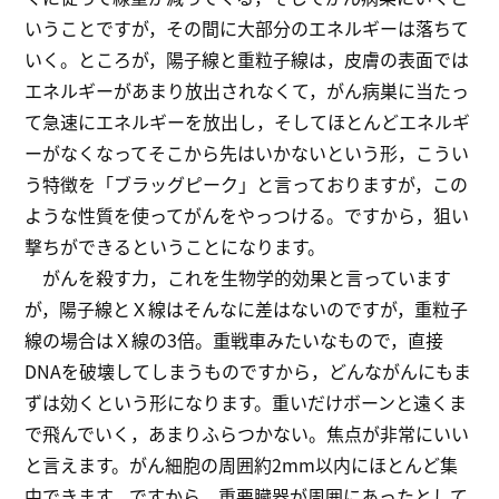
いうことですが，その間に大部分のエネルギーは落ちて
いく。ところが，陽子線と重粒子線は，皮膚の表面では
エネルギーがあまり放出されなくて，がん病巣に当たっ
て急速にエネルギーを放出し，そしてほとんどエネルギ
ーがなくなってそこから先はいかないという形，こうい
う特徴を「ブラッグピーク」と言っておりますが，この
ような性質を使ってがんをやっつける。ですから，狙い
撃ちができるということになります。
がんを殺す力，これを生物学的効果と言っています
が，陽子線とＸ線はそんなに差はないのですが，重粒子
線の場合はＸ線の3倍。重戦車みたいなもので，直接
DNAを破壊してしまうものですから，どんながんにもま
ずは効くという形になります。重いだけボーンと遠くま
で飛んでいく，あまりふらつかない。焦点が非常にいい
と言えます。がん細胞の周囲約2mm以内にほとんど集
中できます。ですから，重要臓器が周囲にあったとして