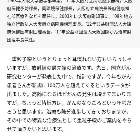
1968年大阪大学医学部卒業。’71年大阪府立病院泌尿器科。大阪
府保健予防課長，同環境保健部長，大阪府立病院長兼府健康福
祉部医療監などを歴任し，2003年に大阪府副知事に。’08年地方
独立行政法人大阪府立病院機構理事長。’12年公益財団法人大阪
府保健医療財団理事長。’17年公益財団法人大阪国際がん治療財
団理事長兼任。
重粒子線というとちょっと耳慣れない方もいらっしゃ
いますが，放射線の最先端の治療です。先日，国立がん
研究センターが発表した中で，推計ですが，今年もがん
患者さんが新規に100万人を超えてくるというデータが
出ました。高齢になるほどがんの発生は増えてまいりま
すが，ちょうど皆様方は，がんのなりごろという年齢だ
ろうと思います。治療も随分進歩してきておりますが，
その中での特異な治療法として重粒子線のご案内をやら
せて頂きたいと思います。