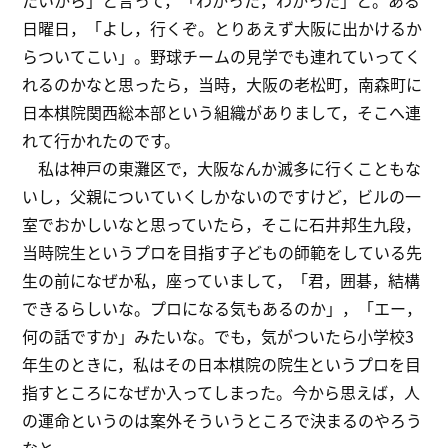
たいから」と言って，「わかった，わかった」と。ある
日曜日，「よし，行くぞ。とりあえず大阪に出かけるか
らついてこい」。野球チームの見学でも連れていってく
れるのかなと思ったら，当時，大阪の老松町，南森町に
日本棋院関西総本部という組織がありまして，そこへ連
れて行かれたのです。
私は神戸の東灘区で，大阪なんか滅多に行くこともな
いし，父親についていくしかないのですけど，ビルの一
室でおかしいなと思っていたら，そこに石井邦生九段，
当時院生というプロを目指す子どもの師範をしている先
生の前になぜか私，座っていまして，「君，囲碁，結構
できるらしいな。プロになる気もあるのか」，「エー，
何の話ですか」みたいな。でも，気がついたら小学校3
年生のときに，私はその日本棋院の院生というプロを目
指すところになぜか入ってしまった。今から思えば，人
の運命というのは案外そういうところで決まるのやろう