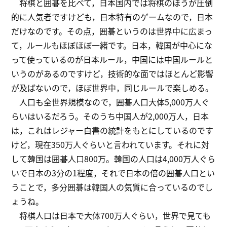
将棋と囲碁を比べて，日本国内では将棋のほうが圧倒
的に人気者ですけども，日本特有のゲームなので，日本
だけなのです。その点，囲碁というのは世界中に広まっ
て，ルールもほぼほぼ一緒です。日本，韓国が中心にな
って使っているのが日本ルール，中国には中国ルールと
いうのがあるのですけど，技術的な面ではほとんど影響
が及ばないので，ほぼ世界中，同じルールで楽しめる。
人口も全世界規模なので，囲碁人口大体5,000万人ぐ
らいはいるだろう。そのうち中国人が2,000万人，日本
は，これはレジャー白書の統計をもとにしているのです
けど，現在350万人ぐらいと言われています。それに対
して韓国は囲碁人口800万。韓国の人口は4,000万人ぐら
いで日本の3分の1程度，それで日本の倍の囲碁人口とい
うことで，多分囲碁は韓国人の気質に合っているのでし
ょうね。
将棋人口は日本で大体700万人ぐらい，世界で見ても