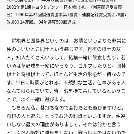
2002年第1期トヨタ&デンソー杯本戦出場。（囲碁関連受賞履
歴）1990年第24回棋道賞勝率第1位賞・連勝記録賞受賞☆28勝7
敗.800 14連勝。’04年通算500勝達成。
将棋界と囲碁界というのは，お隣というよりも非常に
仲のいいいとこ同士という感じです。将棋の棋士の友
人，知人たくさんいまして，結構一緒に飲食したり，若
い頃は草野球を一緒にやったり，ゴルフしたりと。囲碁
棋士と将棋棋士って，ほとんど生活の形態が一緒なので
す。平日に時間がとれる，不規則な生活，仕事がある人
なんて限られていて，皆，暇を持て余しているというこ
とで，よく一緒に遊びます。
もちろん私，碁打ちなので碁打ちとも遊びますけど，
将棋の人と遊ぶ，とっておきの利点といいますか，仲違
いしない最大の理由がありまして，それは何かと言う
と，ふだん絶対に勝負をしない，戦う相手ではないので