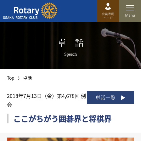
Top
卓 話
卓話
Speech
クラブ概要
運営方針
Top
卓話
沿革
2018年7月13日（金）第4,678回 例
卓話一覧
会
歴史
ここがちがう囲碁界と将棋界
特徴
理事・役員・委員会