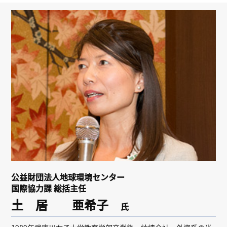
リンク
会員専用ページ
English
公益財団法人地球環境センター
国際協力課 総括主任
土 居 亜希子
氏