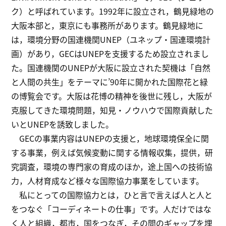
ク）と呼ばれています。1992年に設立され，鶴見緑地の
大阪本部と，東京にも事務所があります。鶴見緑地に
は，環境分野の国連機関UNEP（ユネップ・国連環境計
画）があり，GECはUNEPを支援するため設立されまし
た。国連機関のUNEPが大阪に設立された契機は「自然
と人間の共生」をテーマに’90年に開かれた国際花と緑
の博覧会です。大阪は花博の精神を後世に残し，大阪が
克服してきた環境問題，知見・ノウハウで国際貢献した
いとUNEPを誘致しました。
GECの事業内容はUNEPの支援と，地球環境保全に関
する事業，例えば気候変動に関する情報収集，提供，研
究調査，環境の専門家の育成のほか，途上国への技術協
力，人材育成など様々な国際協力事業をしています。
私にとっての国際協力とは，ひと言で言えば人と人と
をつなぐ「コーディネートの仕事」です。人だけではな
く人と組織，都市，国をつなぎ，その間のギャップを埋