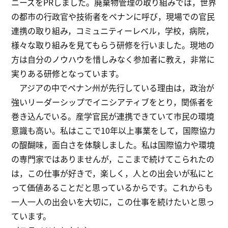
ニーズをPRしました。廃棄物管理の取り組みでは，世界
の都市の行政官や技術者をペナンに呼び，現場での官民
連携の取り組み，コミュニティーレベル，学校，病院，
様々な取り組みを見てもらう研修を行いました。現地の
方は自分のノウハウを惜しみなく参加者に教え，非常に
実りある研修となっています。
アジアの中でペナン州が先行している理由は，政治が
強いリーダーシップでイニシアティブをとり，関係者を
巻き込んでいる。産学官民が連携できていて市民の環境
意識も高い。私はここで10年以上事業をして，国際協力
の醍醐味，面白さを体験しました。私は国際協力や環境
の専門家ではありませんが，ここまで続けてこられたの
は，この仕事が好きで，楽しく，人との出会いが私にと
って価値あることだと思っているからです。これからも
一人一人の出会いを大切に，この仕事を続けたいと思っ
ています。