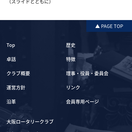
（スライドとともに）
▲ PAGE TOP
Top
歴史
卓話
特徴
クラブ概要
理事・役員・委員会
運営方針
リンク
沿革
会員専用ページ
大阪ロータリークラブ