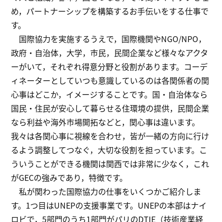
め，パートナーシップを構築するお手伝いをする仕事で
す。
国際協力を実施するうえで，国際機関やNGO/NPO，
政府・自治体，大学，市民，民間企業など様々なアクタ
ーがいて，それぞれ得意分野と役割があります。コーデ
ィネーターとしていつも意識しているのは各関係者の関
心事はどこか，イメージすることです。国・自治体なら
国民・住民が安心して暮らせる住環境の提供，民間企業
なら利益や海外市場開拓などと，関心事は違います。
我々は各関心事に視線を合わせ，皆が一緒の方向に行け
るよう調整してつなぐ，大切な役割を担っています。こ
ういうことができる機関は関西では非常に少なく，これ
がGECの強みであり，特徴です。
私が関わった国際協力の仕事をいくつかご紹介しま
す。1つ目はUNEPの支援事業です。UNEPの本部はナイ
ロビで，5部門のうち1部門がパリのDTIE（技術産業経