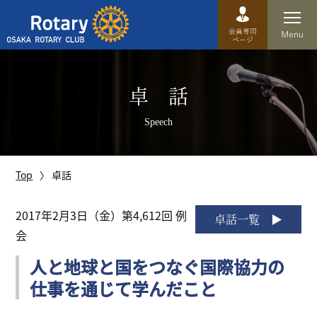
Top
卓 話
卓話
Speech
クラブ概要
運営方針
Top
卓話
沿革
2017年2月3日（金）第4,612回 例
卓話一覧
会
歴史
人と地球と国をつなぐ国際協力の
特徴
仕事を通じて学んだこと
理事・役員・委員会