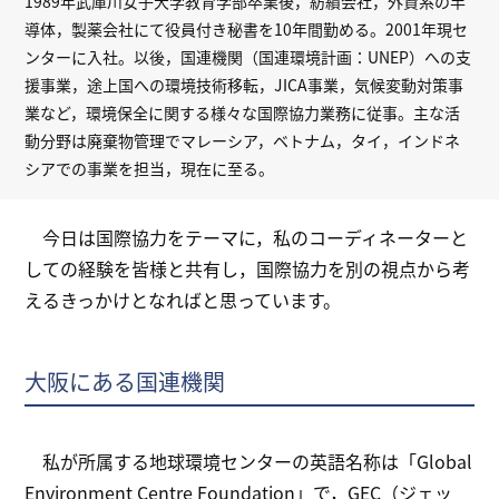
1989年武庫川女子大学教育学部卒業後，紡績会社，外資系の半
導体，製薬会社にて役員付き秘書を10年間勤める。2001年現セ
ンターに入社。以後，国連機関（国連環境計画：UNEP）への支
援事業，途上国への環境技術移転，JICA事業，気候変動対策事
業など，環境保全に関する様々な国際協力業務に従事。主な活
動分野は廃棄物管理でマレーシア，ベトナム，タイ，インドネ
シアでの事業を担当，現在に至る。
今日は国際協力をテーマに，私のコーディネーターと
しての経験を皆様と共有し，国際協力を別の視点から考
えるきっかけとなればと思っています。
大阪にある国連機関
私が所属する地球環境センターの英語名称は「Global
Environment Centre Foundation」で，GEC（ジェッ