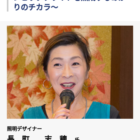
りのチカラ～
リンク
会員専用ページ
English
照明デザイナー
長 町 志 穂
氏