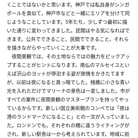
くことではないかと思います。神戸では私自身がシンガ
ポールを真似て，神戸市などと一緒にエリアを分けて同
じようなことしています。5年たち，少しずつ最初に描
いた通りに変わってきました。民間はやる気になればで
きます。公共でできること，民間でできること，それら
を描きながらやっていくことが大事です。
夜間景観では，その土地ならではの魅力をピックアッ
プすることがヒントになります。南仏のマルセイユとい
えば沢山のヨットが停泊する姿が旅情をかきたてます
が，以前は夜になると真っ暗でした。桟橋に小さな青い
光を入れただけでマリーナの景色は一変しました。市が
すべての案件に夜間景観のマスタープランを持ってやっ
ているからです。新しい国立美術館のコンペでは「夜は
港のランドマークになること」との一文が入っていまし
た。ロンドンでも，それぞれの橋に違うライティングが
され，新しい駅舎は一から考えられています。地域に前