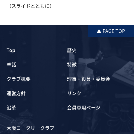
（スライドとともに）
▲ PAGE TOP
Top
歴史
卓話
特徴
クラブ概要
理事・役員・委員会
運営方針
リンク
沿革
会員専用ページ
大阪ロータリークラブ