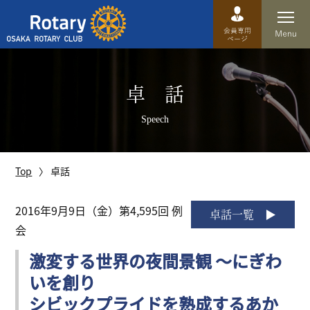
Top
卓 話
卓話
Speech
クラブ概要
運営方針
Top
卓話
沿革
2016年9月9日（金）第4,595回 例
卓話一覧
会
歴史
激変する世界の夜間景観 ～にぎわ
特徴
いを創り
理事・役員・委員会
シビックプライドを熟成するあか