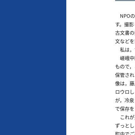
NPOの
す。撮影
古文書の
文などを
私は，古
嵯峨中院
もので，
保管され
像は，藤
ロウロし
が，冷泉
で保存を
これが京
ずっとし
町内でご