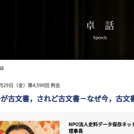
卓 話
Speech
話
7月29日（金）第4,590回 例会
かが古文書，されど古文書－なぜ今，古文
NPO法人史料データ保存ネッ
理事長