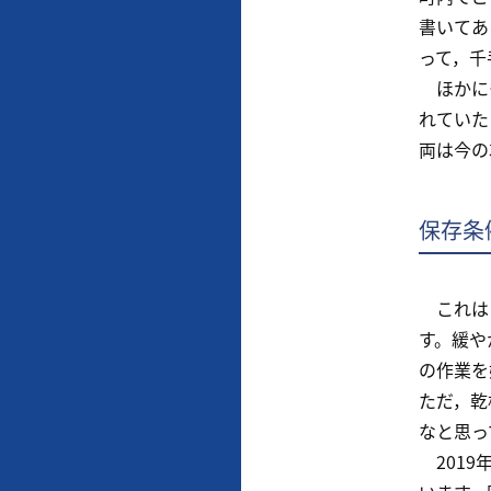
書いてあ
って，千
ほかにも
れていた
両は今の
保存条
これは，
す。緩や
の作業を
ただ，乾
なと思っ
2019