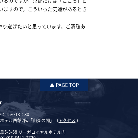
いるのですが，京都だけは「こころ」と
いますので，こういった気運があるとき
やり遂げたいと思っています。ご清聴あ
▲ PAGE TOP
ブ
：15～13：30
ホテル西館2階「山楽の間」（
アクセス
）
5-3-68 リーガロイヤルホテル内
AX／06-6441-7720