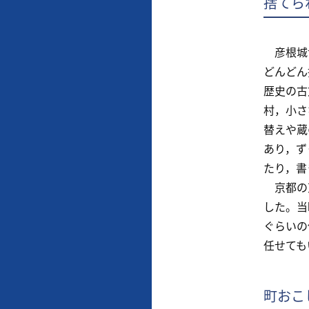
捨てら
彦根城博
どんどん
歴史の古
村，小さ
替えや蔵
あり，ず
たり，書
京都の東
した。当
ぐらいの
任せても
町おこ