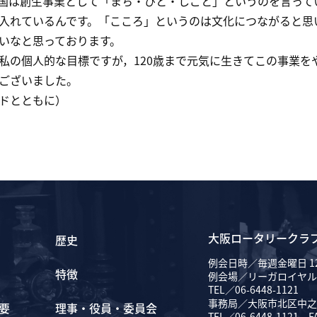
国は創生事業として「まち・ひと・しごと」というのを言って
入れているんです。「こころ」というのは文化につながると思
いなと思っております。
の個人的な目標ですが，120歳まで元気に生きてこの事業を
ございました。
ドとともに）
大阪ロータリークラ
歴史
例会日時／毎週金曜日 12
特徴
例会場／リーガロイヤル
TEL／06-6448-1121
事務局／大阪市北区中之島
要
理事・役員・委員会
TEL／06-6448-1121 F