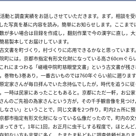
活動と調査実績をお話しさせていただきます。まず，相談を受
した写真を基に内容を読み，簡単にお知らせします。ここまで
数が多い場合は目録を作成し，翻刻作業で今の漢字に直し，大
簡易製本してお届けしています。
文書を町づくり，村づくりに応用できるかなと思っています
町には，京都市指定有形文化財になっている高さ60cmぐら
これにまつわる「嵯峨中院町慈眼堂文書」という古文書が残さ
，巻物も3巻あり，一番古いものでは760年ぐらい前に遡りま
原定家さんが毎日拝んでいた念持仏でしたが，時代を追うに従
，一時は民家にあったこともあると。京都にただ一軒，お公家
さんのご先祖の為家さんという方が，その千手観音像を見つけ
しなさい」ということで，同じ文書を2つ作り，町内2ヵ所に
都市指定有形文化財になっている仏像だったので，町内の文
まってきて，1年に1回，お正月に虫干しする程度で，ほとん
存知ない方も非常に多く，たまたま私どもに調査依頼がありま