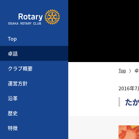
Top
卓話
クラブ概要
Top
卓
運営方針
2016年
沿革
た
歴史
特徴