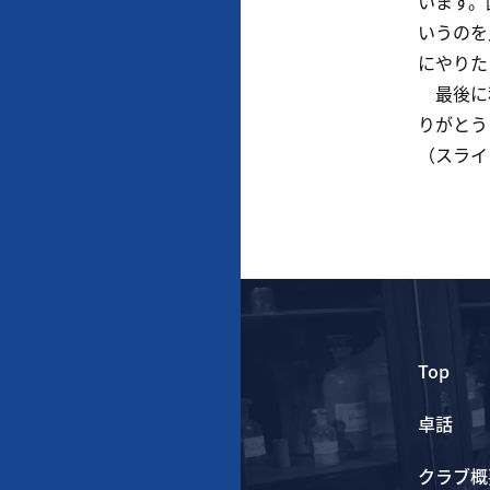
います。
いうのを
にやりた
最後に私
りがとう
（スライ
Top
卓話
クラブ概