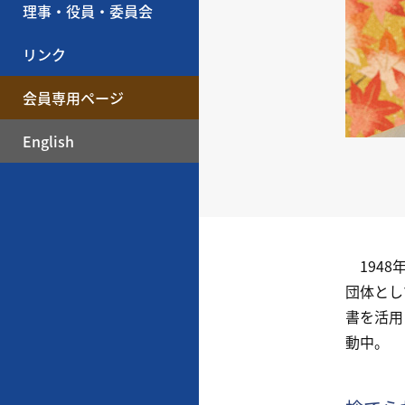
理事・役員・委員会
リンク
会員専用ページ
English
1948
団体とし
書を活用
動中。