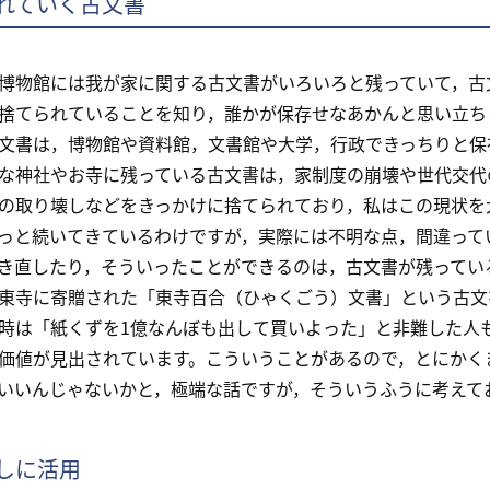
れていく古文書
物館には我が家に関する古文書がいろいろと残っていて，古
捨てられていることを知り，誰かが保存せなあかんと思い立ち
文書は，博物館や資料館，文書館や大学，行政できっちりと保
な神社やお寺に残っている古文書は，家制度の崩壊や世代交代
の取り壊しなどをきっかけに捨てられており，私はこの現状を
っと続いてきているわけですが，実際には不明な点，間違って
き直したり，そういったことができるのは，古文書が残ってい
寺に寄贈された「東寺百合（ひゃくごう）文書」という古文
時は「紙くずを1億なんぼも出して買いよった」と非難した人
価値が見出されています。こういうことがあるので，とにかく
いいんじゃないかと，極端な話ですが，そういうふうに考えて
しに活用