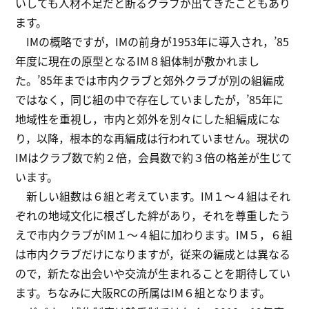
いしても人材不足だと断るクラブが出てきたこともあり
ます。
IMの概略ですが，IMの前身が1953年に導入され，’85
年度に現在の原型となるIM８組体制が敷かれまし
た。’85年までは市内クラブと郊外クラブが別の組編成
ではなく，同じ組の中で存在していましたが，’85年に
地域性を重視し，市内と郊外を別々にした組編成にな
り，以降，根本的な再編成は行われていません。現状の
IMはクラブ数で約２倍，会員数で約３倍の格差が生じて
います。
新しい組数は６組と考えています。IM１～４組はそれ
ぞれの地域文化に根ざした絆があり，それを尊重したう
えで市内クラブがIM１～４組に加わります。IM５，６組
は市内クラブだけになりますが，従来の編成とは異なる
ので，新たな出会いや交流が生まれることを期待してい
ます。ちなみに大阪RCの所属はIM６組となります。