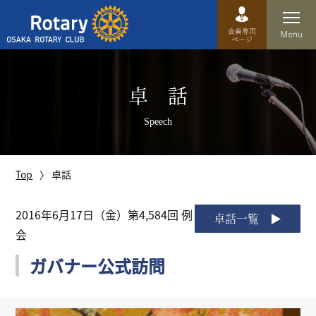
Top
卓 話
卓話
Speech
クラブ概要
運営方針
Top
卓話
沿革
2016年6月17日（金）第4,584回 例
卓話一覧
会
歴史
ガバナー公式訪問
特徴
理事・役員・委員会