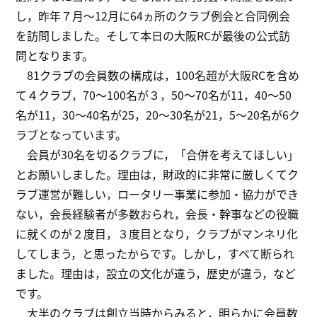
し，昨年７月～12月に64ヵ所のクラブ例会と合同例会
を訪問しました。そして本日の大阪RCが最後の公式訪
問となります。
81クラブの会員数の構成は，100名超が大阪RCを含め
て４クラブ，70～100名が３，50～70名が11，40～50
名が11，30～40名が25，20～30名が21，5～20名が6ク
ラブとなっています。
会員が30名を切るクラブに，「合併を考えてほしい」
とお願いしました。理由は，財政的に非常に厳しくてク
ラブ運営が難しい，ロータリー事業に参加・協力ができ
ない，会長経験者が多数おられ，会長・幹事などの役職
に就くのが２度目，３度目となり，クラブがマンネリ化
してしまう，と思ったからです。しかし，すべて断られ
ました。理由は，設立の文化が違う，歴史が違う，など
です。
大半のクラブは創立当時からみると，明らかに会員数