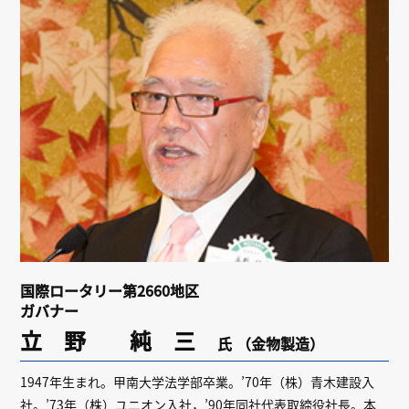
リンク
会員専用ページ
English
国際ロータリー第2660地区
ガバナー
立 野 純 三
氏
（金物製造）
1947年生まれ。甲南大学法学部卒業。’70年（株）青木建設入
社。’73年（株）ユニオン入社，’90年同社代表取締役社長。本