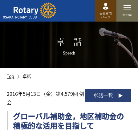
Top
卓 話
卓話
Speech
クラブ概要
運営方針
Top
卓話
沿革
2016年5月13日（金）第4,579回 例
卓話一覧
会
歴史
グローバル補助金，地区補助金の
特徴
積極的な活用を目指して
理事・役員・委員会