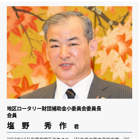
リンク
会員専用ページ
English
地区ロータリー財団補助金小委員会委員長
会員
塩 野 秀 作
君