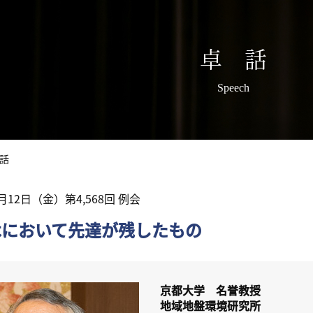
卓 話
Speech
話
2月12日（金）第4,568回 例会
木において先達が残したもの
京都大学 名誉教授
地域地盤環境研究所