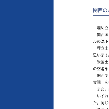
関西の
埋め立て
関西国際
ルの沈下
埋立土の
思います
米国土木
の空港部
関西での
実現」を
また，新
いずれに
た，同じ