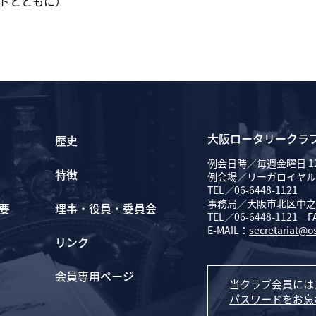
ドとともに）
大阪ロータリークラ
歴史
例会日時／毎週金曜日 12
特徴
例会場／リーガロイヤル
TEL／06-6448-1121
事務局／大阪市北区中之島
要
理事・役員・委員会
TEL／06-6448-1121 F
E-MAIL：
secretariat@o
リンク
会員専用ページ
当クラブ会員には
パスワードをお忘