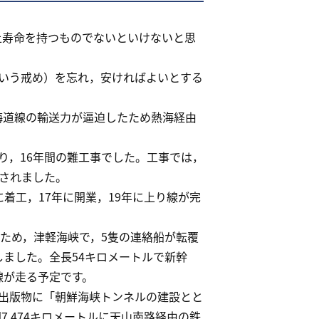
上寿命を持つものでないといけないと思
いう戒め）を忘れ，安ければよいとする
海道線の輸送力が逼迫したため熱海経由
，16年間の難工事でした。工事では，
されました。
に着工，17年に開業，19年に上り線が完
ため，津軽海峡で，5隻の連絡船が転覆
しました。全長54キロメートルで新幹
線が走る予定です。
出版物に「朝鮮海峡トンネルの建設とと
,474キロメートルに天山南路経由の鉄