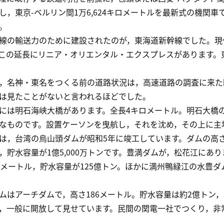
し，東京-ベルリン間1万6,624キロメートルを最新式の機関車
。
の輸送力のために建設されたのが，東海道新幹線でした。現
この延長にリニア・オリエンタル・エクスプレスがあります。
名神・東名をつくる前の道路状況は，高速道路の調査に来た
は見たことがないと言われるほどでした。
は明石海峡大橋があります。全長4キロメートル。明石大橋の
なものです。設置ケーソンを曳航し，それを沈め，その上に主
，台湾の烏山頭ダムが昭和5年に竣工しています。ダムの高さは
，貯水容量が1億5,000万トンです。豊満ダムが，松花江にあ
1メートル，貯水容量が125億トン。ほかに満州鴨緑江の水豊
はアーチダムで，高さ186メートル。貯水容量は約2億トン，33
，一般に開放して見せています。民間の関電一社でつくり，非