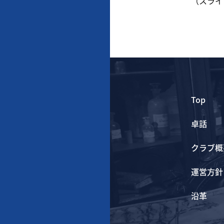
（スライ
Top
卓話
クラブ概
運営方針
沿革