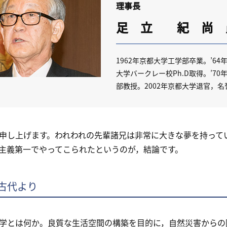
理事長
足 立 紀 尚
1962年京都大学工学部卒業。’6
大学バークレー校Ph.D取得。’7
部教授。2002年京都大学退官，
し上げます。われわれの先輩諸兄は非常に大きな夢を持って
主義第一でやってこられたというのが，結論です。
古代より
とは何か。良質な生活空間の構築を目的に，自然災害からの