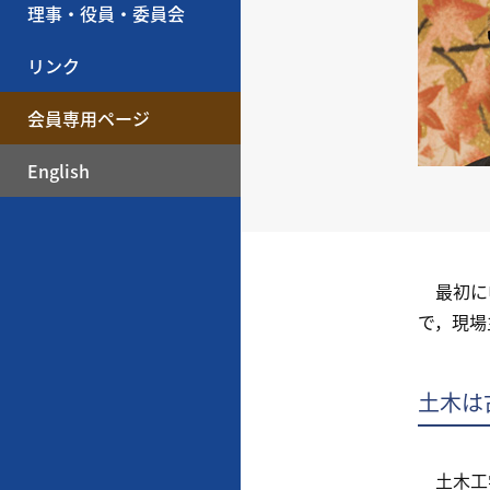
理事・役員・委員会
リンク
会員専用ページ
English
最初に申
で，現場
土木は
土木工学