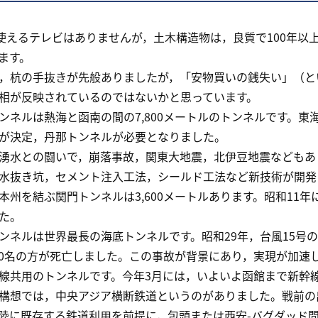
使えるテレビはありませんが，土木構造物は，良質で100年以
ます。
杭の手抜きが先般ありましたが，「安物買いの銭失い」（と
相が反映されているのではないかと思っています。
ネルは熱海と函南の間の7,800メートルのトンネルです。東
が決定，丹那トンネルが必要となりました。
水との闘いで，崩落事故，関東大地震，北伊豆地震などもあり
水抜き坑，セメント注入工法，シールド工法など新技術が開発
州を結ぶ関門トンネルは3,600メートルあります。昭和11年
た。
ネルは世界最長の海底トンネルです。昭和29年，台風15号の
430名の方が死亡しました。この事故が背景にあり，実現が加速
線共用のトンネルです。今年3月には，いよいよ函館まで新幹
想では，中央アジア横断鉄道というのがありました。戦前の
陸に既存する鉄道利用を前提に，包頭または西安-バグダッド間7