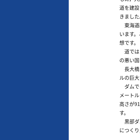
道を建設
きました
東海道線
います。
想です。
道では，
の悪い国
長大橋に
ルの巨大
ダムでは
メートル
高さが9
す。
黒部ダム
につくり