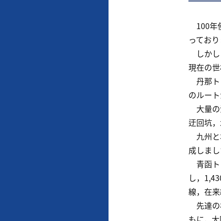
100年
っており
しかし，
現在の世
丹那トン
のルート
大量の湧
迂回坑，
九州と本
成しまし
青函トン
し，1,
線，在来
先達の構
もに，大