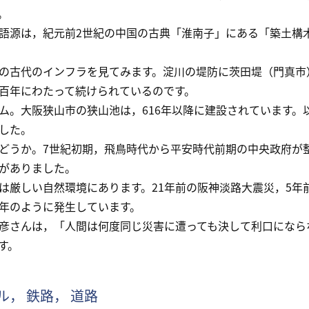
。
源は，紀元前2世紀の中国の古典「淮南子」にある「築土構
古代のインフラを見てみます。淀川の堤防に茨田堤（門真市
百年にわたって続けられているのです。
。大阪狭山市の狭山池は，616年以降に建設されています。
した。
うか。7世紀初期，飛鳥時代から平安時代前期の中央政府が整備
がありました。
厳しい自然環境にあります。21年前の阪神淡路大震災，5年
年のように発生しています。
さんは，「人間は何度同じ災害に遭っても決して利口になら
す。
ル， 鉄路， 道路