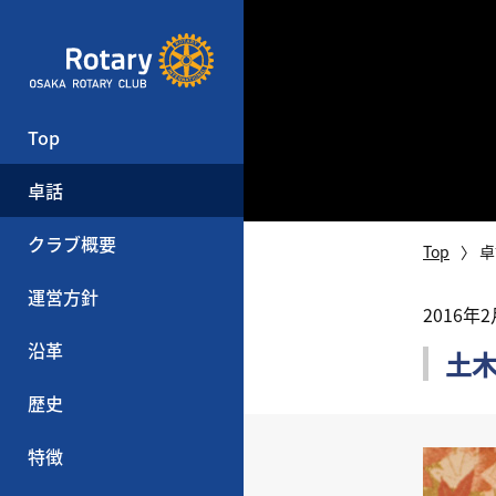
Top
卓話
クラブ概要
Top
卓
運営方針
2016年
沿革
土
歴史
特徴