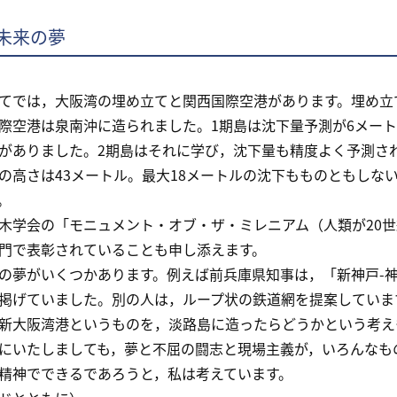
未来の夢
では，大阪湾の埋め立てと関西国際空港があります。埋め立
空港は泉南沖に造られました。1期島は沈下量予測が6メートル
がありました。2期島はそれに学び，沈下量も精度よく予測さ
高さは43メートル。最大18メートルの沈下もものともしな
。
学会の「モニュメント・オブ・ザ・ミレニアム（人類が20世
門で表彰されていることも申し添えます。
夢がいくつかあります。例えば前兵庫県知事は，「新神戸-神
掲げていました。別の人は，ループ状の鉄道網を提案していま
大阪湾港というものを，淡路島に造ったらどうかという考え
いたしましても，夢と不屈の闘志と現場主義が，いろんなも
精神でできるであろうと，私は考えています。