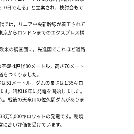
で10日で走る」と立案され，検討会もで
代では，リニア中央新幹線が着工されて
東京からロンドンまでのエクスプレス構
欧米の調査団に，先進国でこれほど道路
基礎は直径80メートル，高さ70メート
塔をつくりました。
51メートル，ダムの長さは1.35キロ
ります。昭和18年に発電を開始しました。
ダム。戦後の天竜川の佐久間ダムがありま
万5,000キロワットの発電です。秘境
常に高い評価を受けています。