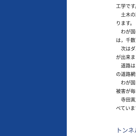
工学です
土木の語
ります。
わが国の
は，千数
次はダム
が出来ま
道路はど
の道路網
わが国は
被害が毎
寺田寅彦
べていま
トンネ