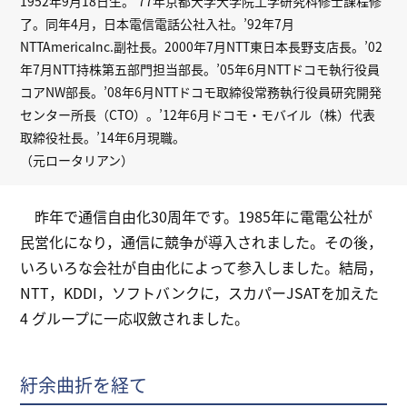
1952年9月18日生。’77年京都大学大学院工学研究科修士課程修
了。同年4月，日本電信電話公社入社。’92年7月
NTTAmericaInc.副社長。2000年7月NTT東日本長野支店長。’02
年7月NTT持株第五部門担当部長。’05年6月NTTドコモ執行役員
コアNW部長。’08年6月NTTドコモ取締役常務執行役員研究開発
センター所長（CTO）。’12年6月ドコモ・モバイル（株）代表
取締役社長。’14年6月現職。
（元ロータリアン）
昨年で通信自由化30周年です。1985年に電電公社が
民営化になり，通信に競争が導入されました。その後，
いろいろな会社が自由化によって参入しました。結局，
NTT，KDDI，ソフトバンクに，スカパーJSATを加えた
4 グループに一応収斂されました。
紆余曲折を経て