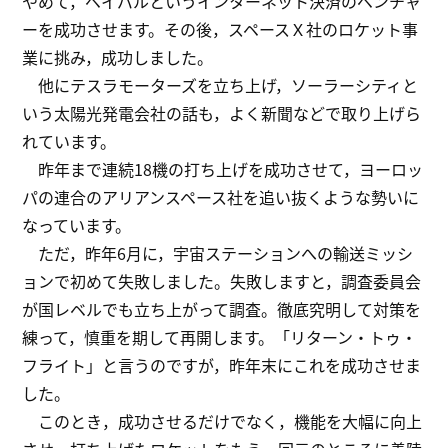
やめて，ペイパルというインターネット決済のベンチャ
ーを成功させます。その後，スペースＸ社のロケット事
業に挑み，成功しました。
他にテスラモーターズを立ち上げ，ソーラーシティと
いう太陽光発電会社の話も，よく新聞などで取り上げら
れています。
昨年まで連続18機の打ち上げを成功させて，ヨーロッ
パの連合のアリアンスペース社を追い抜くような勢いに
なっています。
ただ，昨年6月に，宇宙ステーションへの輸送ミッシ
ョンで初めて失敗しました。失敗しますと，調査委員会
が国レベルでも立ち上がって調査。徹底究明して対策を
練って，慎重を期して再開します。「リターン・トゥ・
フライト」と言うのですが，昨年末にこれを成功させま
した。
このとき，成功させるだけでなく，機能を大幅に向上