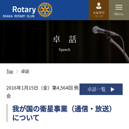
Top
卓 話
卓話
Speech
クラブ概要
運営方針
Top
卓話
沿革
2016年1月15日（金）第4,564回 例
卓話一覧
会
歴史
我が国の衛星事業（通信・放送）
特徴
について
理事・役員・委員会