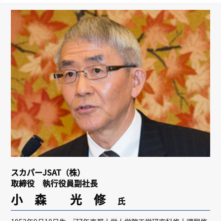
リンク
会員専用ページ
English
スカパーJSAT（株）
取締役 執行役員副社長
小 森 光 修
氏