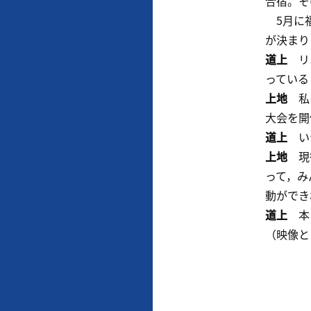
合宿。そ
5月に福
が決まり
道上
リオ
っている
上地
私は
大会を開
道上
いつ
上地
現役
って，み
動ができ
道上
本日
（映像と