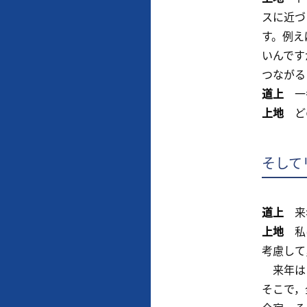
スに近づ
す。例え
いんです
つながる
道上
一番
上地
どの
そして
道上
来年
上地
私は
考慮して
来年は，
そこで，