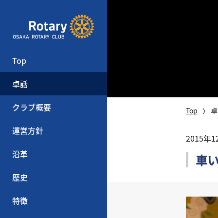
Top
卓話
クラブ概要
Top
卓
運営方針
2015年
沿革
車
歴史
特徴