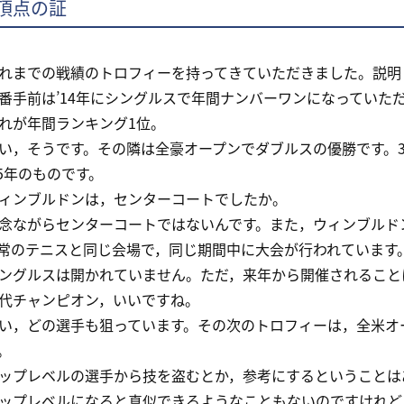
頂点の証
までの戦績のトロフィーを持ってきていただきました。説明
手前は’14年にシングルスで年間ナンバーワンになっていた
が年間ランキング1位。
，そうです。その隣は全豪オープンでダブルスの優勝です。
15年のものです。
ンブルドンは，センターコートでしたか。
ながらセンターコートではないんです。また，ウィンブルド
常のテニスと同じ会場で，同じ期間中に大会が行われています
ングルスは開かれていません。ただ，来年から開催されること
チャンピオン，いいですね。
，どの選手も狙っています。その次のトロフィーは，全米オー
。
プレベルの選手から技を盗むとか，参考にするということは
プレベルになると真似できるようなこともないのですけれど