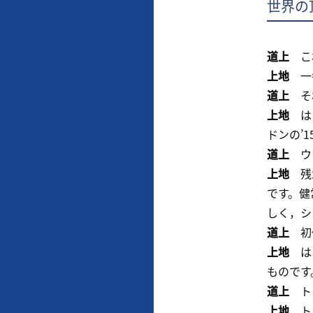
世界の
道上
これ
上地
一番
道上
それ
上地
はい
ドンの’
道上
ウィ
上地
残念
です。健
しく，シ
道上
初代
上地
はい
ものです
道上
トッ
上地
トッ