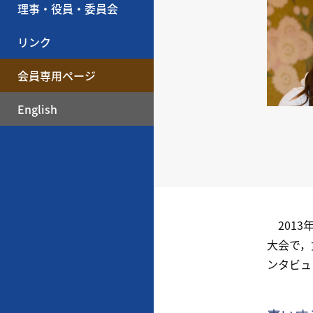
理事・役員・委員会
リンク
会員専用ページ
English
2013
大会で，
ンタビュ