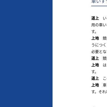
車いす
道上
いま
用の車い
す。
上地
競技
うにつく
必要とな
道上
競技
上地
はい
す。
道上
この
上地
車い
す。それ