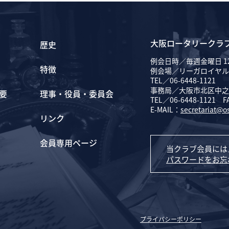
大阪ロータリークラ
歴史
例会日時／毎週金曜日 12
特徴
例会場／リーガロイヤル
TEL／06-6448-1121
事務局／大阪市北区中之島
要
理事・役員・委員会
TEL／06-6448-1121 F
E-MAIL：
secretariat@o
リンク
会員専用ページ
当クラブ会員には
パスワードをお忘
プライバシーポリシー