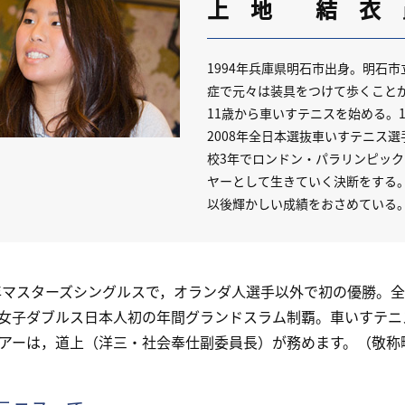
上 地 結 衣
1994年兵庫県明石市出身。明石
症で元々は装具をつけて歩くこと
11歳から車いすテニスを始める。
2008年全日本選抜車いすテニス選
校3年でロンドン・パラリンピッ
ヤーとして生きていく決断をする。
以後輝かしい成績をおさめている
年マスターズシングルスで，オランダ人選手以外で初の優勝。全
女子ダブルス日本人初の年間グランドスラム制覇。車いすテニ
アーは，道上（洋三・社会奉仕副委員長）が務めます。（敬称