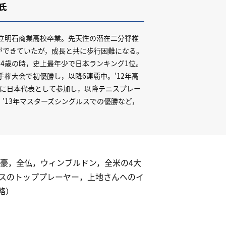
氏
市立明石商業高校卒業。先天性の潜在二分脊椎
ができていたが，成長と共に歩行困難になる。
14歳の時，史上最年少で日本ランキング1位。
手権大会で初優勝し，以降6連覇中。’12年高
クに日本代表として参加し，以降テニスプレー
’13年マスターズシングルスでの優勝など，
。
豪，全仏，ウィンブルドン，全米の4大
スのトッププレーヤー，上地さんへのイ
略）