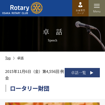
Top
卓 話
卓話
Speech
クラブ概要
運営方針
Top
卓話
沿革
2015年11月6日（金）第4,556回 例
卓話一覧
会
歴史
ロータリー財団
特徴
理事・役員・委員会