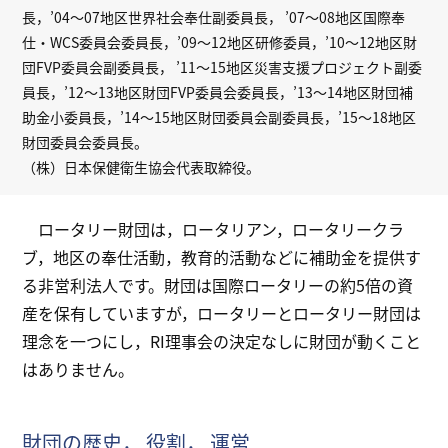
長，’04～07地区世界社会奉仕副委員長， ’07～08地区国際奉
仕・WCS委員会委員長，’09～12地区研修委員，’10～12地区財
団FVP委員会副委員長， ’11～15地区災害支援プロジェクト副委
員長，’12～13地区財団FVP委員会委員長，’13～14地区財団補
助金小委員長，’14～15地区財団委員会副委員長，’15～18地区
財団委員会委員長。
（株）日本保健衛生協会代表取締役。
ロータリー財団は，ロータリアン，ロータリークラ
ブ，地区の奉仕活動，教育的活動などに補助金を提供す
る非営利法人です。財団は国際ロータリーの約5倍の資
産を保有していますが，ロータリーとロータリー財団は
理念を一つにし，RI理事会の決定なしに財団が動くこと
はありません。
財団の歴史， 役割， 運営