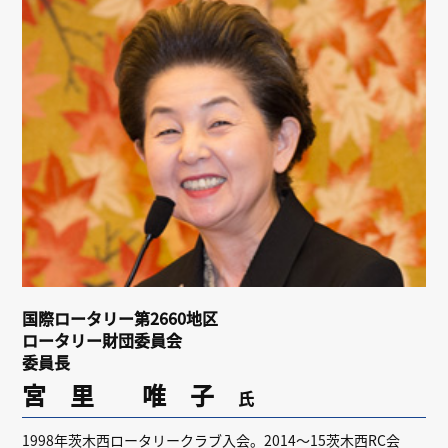
リンク
会員専用ページ
English
国際ロータリー第2660地区
ロータリー財団委員会
委員長
宮 里 唯 子
氏
1998年茨木西ロータリークラブ入会。2014～15茨木西RC会