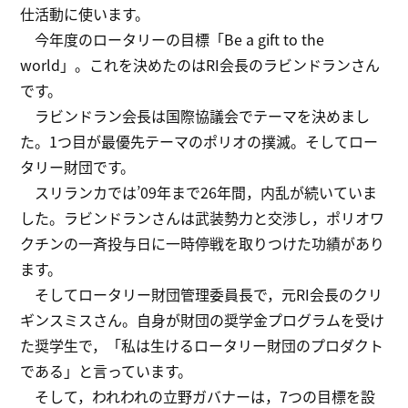
仕活動に使います。
今年度のロータリーの目標「Be a gift to the
world」。これを決めたのはRI会長のラビンドランさん
です。
ラビンドラン会長は国際協議会でテーマを決めまし
た。1つ目が最優先テーマのポリオの撲滅。そしてロー
タリー財団です。
スリランカでは’09年まで26年間，内乱が続いていま
した。ラビンドランさんは武装勢力と交渉し，ポリオワ
クチンの一斉投与日に一時停戦を取りつけた功績があり
ます。
そしてロータリー財団管理委員長で，元RI会長のクリ
ギンスミスさん。自身が財団の奨学金プログラムを受け
た奨学生で，「私は生けるロータリー財団のプロダクト
である」と言っています。
そして，われわれの立野ガバナーは，7つの目標を設