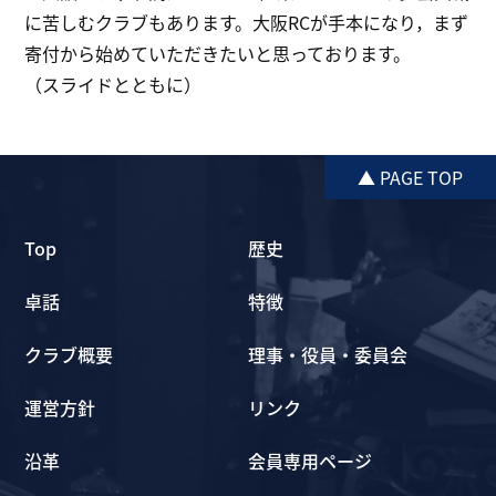
に苦しむクラブもあります。大阪RCが手本になり，まず
寄付から始めていただきたいと思っております。
（スライドとともに）
▲ PAGE TOP
Top
歴史
卓話
特徴
クラブ概要
理事・役員・委員会
運営方針
リンク
沿革
会員専用ページ