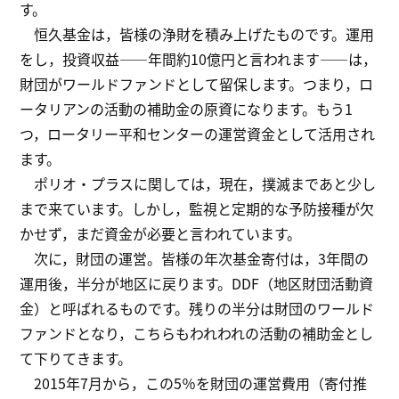
す。
恒久基金は，皆様の浄財を積み上げたものです。運用
をし，投資収益――年間約10億円と言われます――は，
財団がワールドファンドとして留保します。つまり，ロ
ータリアンの活動の補助金の原資になります。もう1
つ，ロータリー平和センターの運営資金として活用され
ます。
ポリオ・プラスに関しては，現在，撲滅まであと少し
まで来ています。しかし，監視と定期的な予防接種が欠
かせず，まだ資金が必要と言われています。
次に，財団の運営。皆様の年次基金寄付は，3年間の
運用後，半分が地区に戻ります。DDF（地区財団活動資
金）と呼ばれるものです。残りの半分は財団のワールド
ファンドとなり，こちらもわれわれの活動の補助金とし
て下りてきます。
2015年7月から，この5％を財団の運営費用（寄付推