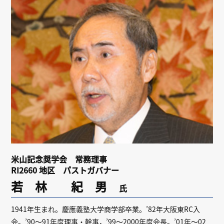
リンク
会員専用ページ
English
米山記念奨学会 常務理事
RI2660 地区 パストガバナー
若 林 紀 男
氏
1941年生まれ。慶應義塾大学商学部卒業。’82年大阪東RC入
会。’90～91年度理事・幹事，’99～2000年度会長。’01年～02