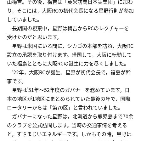
山梅吉。その後，梅吉は「英米訪問日本実業団」に加わ
り，そこには，大阪RCの初代会長になる星野行則が参加
していました。
長期間の視察中，星野は梅吉からRCのレクチャーを
受けたのだと思います。
星野は米国にいる間に，シカゴの本部を訪ね，大阪RC
設立の承認を取り付けます。帰国して，大阪に転勤して
いた福島とともに大阪RCの誕生に力を尽くしました。
’22年，大阪RCが誕生。星野が初代会長で，福島が幹
事です。
星野は’51年～52年度のガバナーを務めています。日
本の地区が1地区にまとめられていた最後の年で，国際
ロータリーからは「第70区」と言われていました。
ガバナーになった星野は，北海道から鹿児島まで70余
のクラブを公式訪問します。当時の交通事情を考える
と，すさまじいエネルギーです。しかもその時，星野は