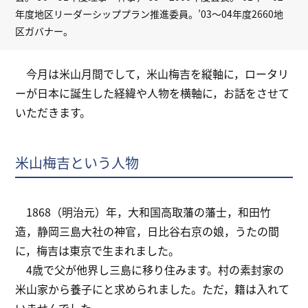
年度地区リーダーシッププラン推進委員。’03～04年度2660地
区ガバナー。
今月は米山月間でして，米山梅吉を縦軸に，ロータリ
ーが日本に誕生した経緯や人物を横軸に，お話をさせて
いただきます。
米山梅吉という人物
1868（明治元）年，大和国高取藩の藩士，和田竹
造，静岡三島大社の神官，日比谷右京の娘，うたの間
に，梅吉は東京で生まれました。
4歳で父が他界し三島に移り住みます。村の素封家の
米山家から養子にと求められました。ただ，籍は入れて