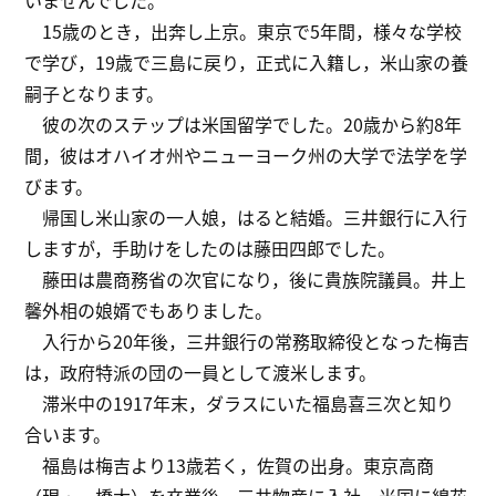
いませんでした。
15歳のとき，出奔し上京。東京で5年間，様々な学校
で学び，19歳で三島に戻り，正式に入籍し，米山家の養
嗣子となります。
彼の次のステップは米国留学でした。20歳から約8年
間，彼はオハイオ州やニューヨーク州の大学で法学を学
びます。
帰国し米山家の一人娘，はると結婚。三井銀行に入行
しますが，手助けをしたのは藤田四郎でした。
藤田は農商務省の次官になり，後に貴族院議員。井上
馨外相の娘婿でもありました。
入行から20年後，三井銀行の常務取締役となった梅吉
は，政府特派の団の一員として渡米します。
滞米中の1917年末，ダラスにいた福島喜三次と知り
合います。
福島は梅吉より13歳若く，佐賀の出身。東京高商