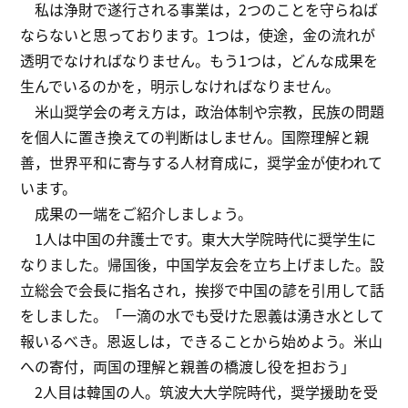
私は浄財で遂行される事業は，2つのことを守らねば
ならないと思っております。1つは，使途，金の流れが
透明でなければなりません。もう1つは，どんな成果を
生んでいるのかを，明示しなければなりません。
米山奨学会の考え方は，政治体制や宗教，民族の問題
を個人に置き換えての判断はしません。国際理解と親
善，世界平和に寄与する人材育成に，奨学金が使われて
います。
成果の一端をご紹介しましょう。
1人は中国の弁護士です。東大大学院時代に奨学生に
なりました。帰国後，中国学友会を立ち上げました。設
立総会で会長に指名され，挨拶で中国の諺を引用して話
をしました。「一滴の水でも受けた恩義は湧き水として
報いるべき。恩返しは，できることから始めよう。米山
への寄付，両国の理解と親善の橋渡し役を担おう」
2人目は韓国の人。筑波大大学院時代，奨学援助を受