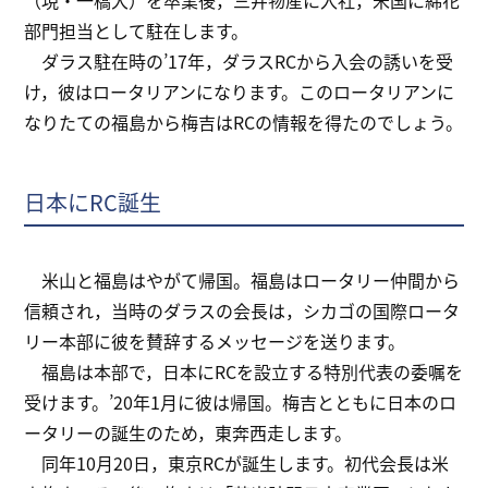
（現・一橋大）を卒業後，三井物産に入社，米国に綿花
部門担当として駐在します。
ダラス駐在時の’17年，ダラスRCから入会の誘いを受
け，彼はロータリアンになります。このロータリアンに
なりたての福島から梅吉はRCの情報を得たのでしょう。
日本にRC誕生
米山と福島はやがて帰国。福島はロータリー仲間から
信頼され，当時のダラスの会長は，シカゴの国際ロータ
リー本部に彼を賛辞するメッセージを送ります。
福島は本部で，日本にRCを設立する特別代表の委嘱を
受けます。’20年1月に彼は帰国。梅吉とともに日本のロ
ータリーの誕生のため，東奔西走します。
同年10月20日，東京RCが誕生します。初代会長は米