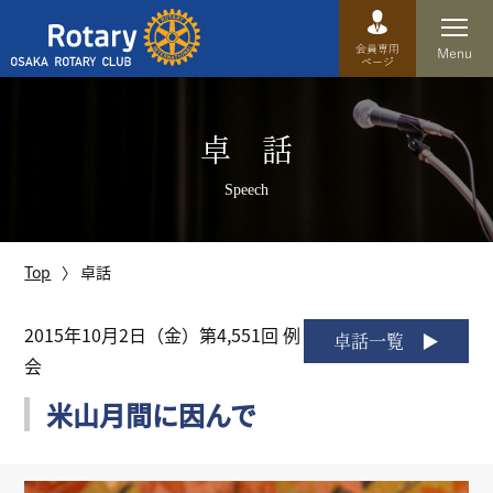
Top
卓 話
卓話
Speech
クラブ概要
運営方針
Top
卓話
沿革
2015年10月2日（金）第4,551回 例
卓話一覧
会
歴史
米山月間に因んで
特徴
理事・役員・委員会