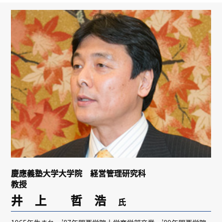
リンク
会員専用ページ
English
慶應義塾大学大学院 経営管理研究科
教授
井 上 哲 浩
氏