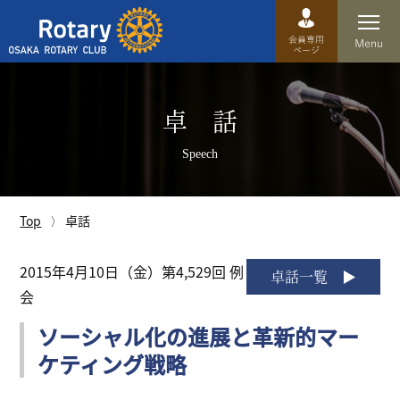
Top
卓 話
卓話
Speech
クラブ概要
運営方針
Top
卓話
沿革
2015年4月10日（金）第4,529回 例
卓話一覧
会
歴史
ソーシャル化の進展と革新的マー
特徴
ケティング戦略
理事・役員・委員会