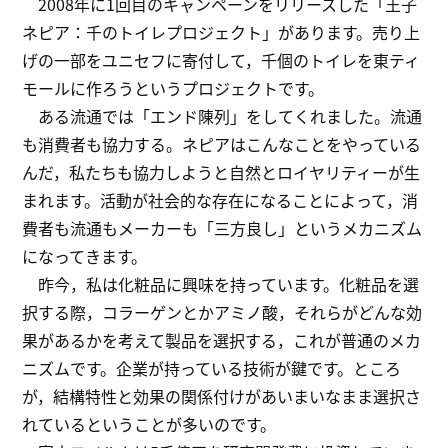
2008年に1回目のキャンペーンをリリースした「王子
ネピア：千のトイレプロジェクト」があります。売り上
げの一部をユニセフに寄付して，千個のトイレを東ティ
モールに作ろうというプロジェクトです。
ある流通では「エンド陳列」をしてくれました。流通
も消費者も協力する。ネピアはこんなことをやっている
んだ，私たちも協力しようと自然とロイヤリティーが生
まれます。活動が社会的な存在になることによって，消
費者も流通もメーカーも「三方良し」というメカニズム
になってきます。
昨今，私は化粧品に興味を持っています。化粧品を選
択する際，コラーゲンとかアミノ酸，それらがどんな効
果があるかを考えて製品を選択する，これが普通のメカ
ニズムです。企業が持っている技術が鍵です。ところ
が，結構特性と効果の関係付けがあいまいなまま選択さ
れているということが多いのです。