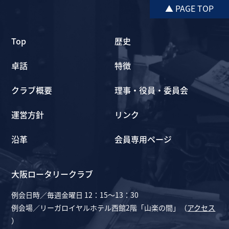
▲ PAGE TOP
Top
歴史
卓話
特徴
クラブ概要
理事・役員・委員会
運営方針
リンク
沿革
会員専用ページ
大阪ロータリークラブ
例会日時／毎週金曜日 12：15～13：30
例会場／リーガロイヤルホテル西館2階「山楽の間」（
アクセス
）