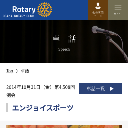
Top
卓 話
卓話
Speech
クラブ概要
運営方針
Top
卓話
沿革
2014年10月31日（金）第4,508回
卓話一覧
例会
歴史
エンジョイスポーツ
特徴
理事・役員・委員会