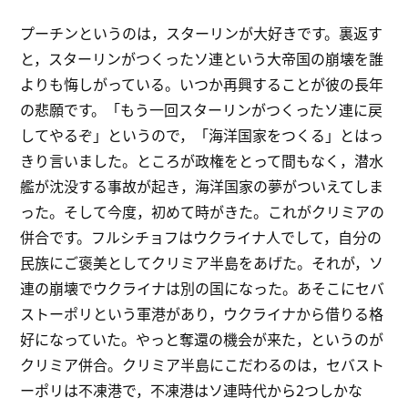
プーチンというのは，スターリンが大好きです。裏返す
と，スターリンがつくったソ連という大帝国の崩壊を誰
よりも悔しがっている。いつか再興することが彼の長年
の悲願です。「もう一回スターリンがつくったソ連に戻
してやるぞ」というので，「海洋国家をつくる」とはっ
きり言いました。ところが政権をとって間もなく，潜水
艦が沈没する事故が起き，海洋国家の夢がついえてしま
った。そして今度，初めて時がきた。これがクリミアの
併合です。フルシチョフはウクライナ人でして，自分の
民族にご褒美としてクリミア半島をあげた。それが，ソ
連の崩壊でウクライナは別の国になった。あそこにセバ
ストーポリという軍港があり，ウクライナから借りる格
好になっていた。やっと奪還の機会が来た，というのが
クリミア併合。クリミア半島にこだわるのは，セバスト
ーポリは不凍港で，不凍港はソ連時代から2つしかな