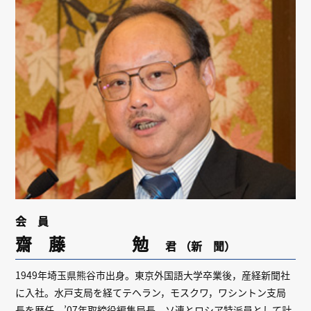
リンク
会員専用ページ
English
会 員
齋 藤 勉
君
（新 聞）
1949年埼玉県熊谷市出身。東京外国語大学卒業後，産経新聞社
に入社。水戸支局を経てテヘラン，モスクワ，ワシントン支局
長を歴任。’07年取締役編集局長。ソ連とロシア特派員として計