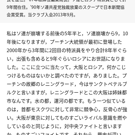
9年間在住。’90年ソ連共産党独裁放棄のスクープで日本新聞協
会賞受賞。当クラブ入会2013年9月。
私はソ連が崩壊する前後の5年半と，ソ連崩壊から9，10
年後になりますが，プーチン大統領が最初に登場した
2000年から3年間に2回目の特派員をやり合計8年半ぐら
い，出張も含めると9年ぐらいロシアにお世話になりま
した。ここに立つに当たって，大阪とロシア，何かこじ
つけるものはないかと調べたのですが，ありました。プ
ーチンの故郷のレニングラード，今はサンクトペテルブ
ルクと言いますが，レニングラードとこの大阪は姉妹都
市なんです。水の都，運河の都です。もう一つ似ている
のは，首都モスクワに対して非常に競争心，反骨心が強
い。大阪が東京に対してものすごいライバル意識を燃や
しているのと同じように，対中央ファイトと言います
か，ものすごいファイトです。それから，歴史が深い。