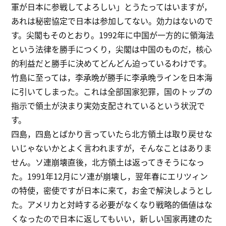
軍が日本に参戦してよろしい」とうたってはいますが，
あれは秘密協定で日本は参加してない。効力はないので
す。尖閣もそのとおり。1992年に中国が一方的に領海法
という法律を勝手につくり，尖閣は中国のものだ，核心
的利益だと勝手に決めてどんどん迫っているわけです。
竹島に至っては，李承晩が勝手に李承晩ラインを日本海
に引いてしまった。これは全部国家犯罪，国のトップの
指示で領土が決まり実効支配されているという状況で
す。
四島，四島とばかり言っていたら北方領土は取り戻せな
いじゃないかとよく言われますが，そんなことはありま
せん。ソ連崩壊直後，北方領土は返ってきそうになっ
た。1991年12月にソ連が崩壊し，翌年春にエリツィン
の特使，密使ですが日本に来て，お金で解決しようとし
た。アメリカと対峙する必要がなくなり戦略的価値はな
くなったので日本に返してもいい，新しい国家再建のた