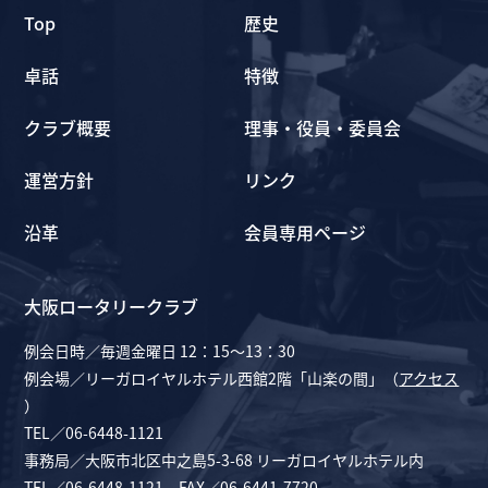
Top
歴史
卓話
特徴
クラブ概要
理事・役員・委員会
運営方針
リンク
沿革
会員専用ページ
大阪ロータリークラブ
例会日時／毎週金曜日 12：15～13：30
例会場／リーガロイヤルホテル西館2階「山楽の間」（
アクセス
）
TEL／06-6448-1121
事務局／大阪市北区中之島5-3-68 リーガロイヤルホテル内
TEL／06-6448-1121 FAX／06-6441-7720