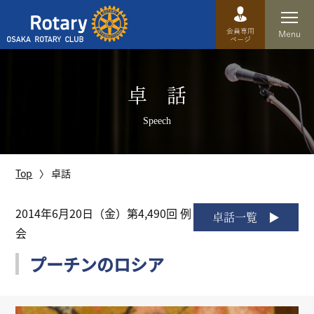
Top
卓 話
卓話
Speech
クラブ概要
運営方針
Top
卓話
沿革
2014年6月20日（金）第4,490回 例
卓話一覧
会
歴史
プーチンのロシア
特徴
理事・役員・委員会