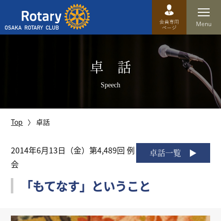
Top
卓 話
卓話
Speech
クラブ概要
運営方針
Top
卓話
沿革
2014年6月13日（金）第4,489回 例
卓話一覧
会
歴史
「もてなす」ということ
特徴
理事・役員・委員会