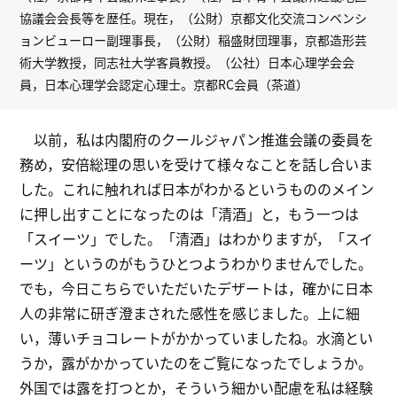
協議会会長等を歴任。現在，（公財）京都文化交流コンベンシ
ョンビューロー副理事長，（公財）稲盛財団理事，京都造形芸
術大学教授，同志社大学客員教授。（公社）日本心理学会会
員，日本心理学会認定心理士。京都RC会員（茶道）
以前，私は内閣府のクールジャパン推進会議の委員を
務め，安倍総理の思いを受けて様々なことを話し合いま
した。これに触れれば日本がわかるというもののメイン
に押し出すことになったのは「清酒」と，もう一つは
「スイーツ」でした。「清酒」はわかりますが，「スイ
ーツ」というのがもうひとつようわかりませんでした。
でも，今日こちらでいただいたデザートは，確かに日本
人の非常に研ぎ澄まされた感性を感じました。上に細
い，薄いチョコレートがかかっていましたね。水滴とい
うか，露がかかっていたのをご覧になったでしょうか。
外国では露を打つとか，そういう細かい配慮を私は経験