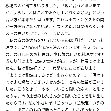
板場の人が出てまいりました。「塩が合うと思います
が，よろしければこれでお召し上がりください」という
言い方が本来だと思います。これはホストとゲストの間
が一方通行になっている。ゲストの都合は関係なく，ホ
ストの思いだけで走ってしまいます。
私の家の茶懐石を担当しているのは「辻留」という料
理屋で，曽祖父の時代から決まっています。例えば辻留
のこの6月1日のお料理は，少し気の利いた料理屋ですと
当たり前のように鮎の塩焼きが出ますが，辻留では出ま
せん。私は稚鮎好きで，一度聞いたことがあります。
「よそでは稚鮎出てるけど，出さないの？」。「保津川
ではまだ解禁でございませんから」と今の辻留が言いま
した。このときに「ああ，いいこと聞いたなぁ」と思っ
たのは，今の辻留のお父さんから聞いたことを思い出し
たからです。私が小さい頃「ごっつお（ご馳走）いうの
は，一里四方のもので賄ったらよろしいんでっせ」と，