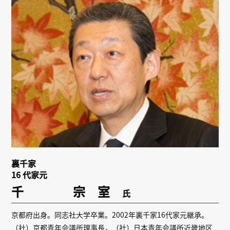
リンク
会員専用ページ
English
裏千家
16 代家元
千 宗 室
氏
京都府出身。同志社大学卒業。2002年裏千家16代家元継承。
（社）京都青年会議所理事長，（社）日本青年会議所近畿地区